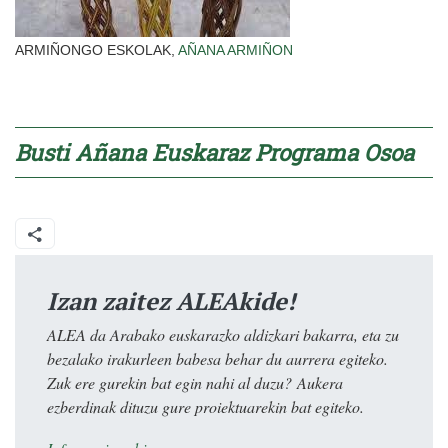
ARMIÑONGO ESKOLAK,
AÑANA
ARMIÑON
Busti Añana Euskaraz Programa Osoa
Izan zaitez ALEAkide!
ALEA da Arabako euskarazko aldizkari bakarra, eta zu
bezalako irakurleen babesa behar du aurrera egiteko.
Zuk ere gurekin bat egin nahi al duzu? Aukera
ezberdinak dituzu gure proiektuarekin bat egiteko.