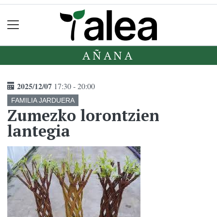
AÑANA
2025/12/07
17:30 - 20:00
FAMILIA JARDUERA
Zumezko lorontzien
lantegia