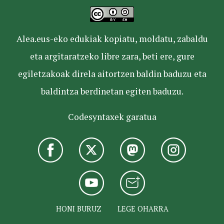
Alea.eus-eko edukiak kopiatu, moldatu, zabaldu
eta argitaratzeko libre zara, beti ere, gure
egiletzakoak direla aitortzen baldin baduzu eta
baldintza berdinetan egiten baduzu.
Codesyntaxek garatua
HONI BURUZ
LEGE OHARRA