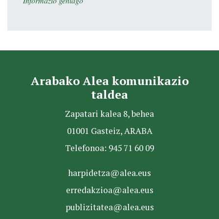
Informazio gehiago
Arabako Alea komunikazio
taldea
Zapatari kalea 8, behea
01001 Gasteiz, ARABA
Telefonoa: 945 71 60 09
harpidetza@alea.eus
erredakzioa@alea.eus
publizitatea@alea.eus