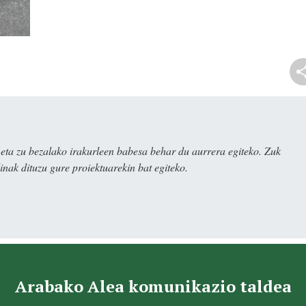
ta zu bezalako irakurleen babesa behar du aurrera egiteko. Zuk
nak dituzu gure proiektuarekin bat egiteko.
Arabako Alea komunikazio taldea