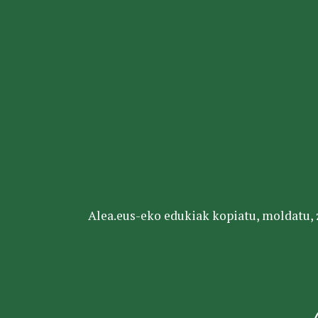
Alea.eus-eko edukiak kopiatu, moldatu, za