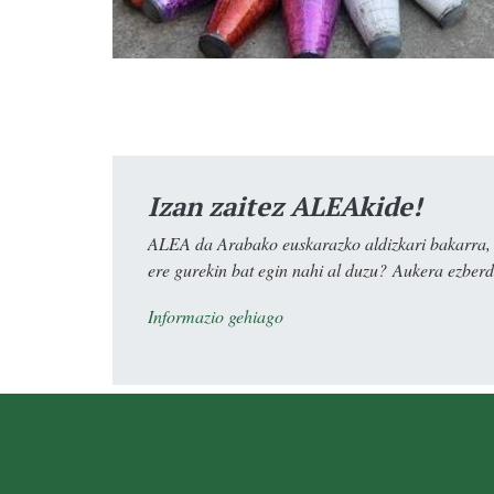
Izan zaitez ALEAkide!
ALEA da Arabako euskarazko aldizkari bakarra, e
ere gurekin bat egin nahi al duzu? Aukera ezberdi
Informazio gehiago