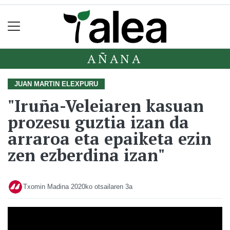
AÑANA
JUAN MARTIN ELEXPURU
"Iruña-Veleiaren kasuan
prozesu guztia izan da
arraroa eta epaiketa ezin
zen ezberdina izan"
Txomin Madina
2020ko otsailaren 3a