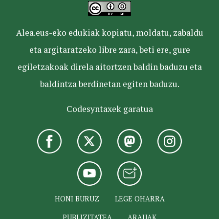
Alea.eus-eko edukiak kopiatu, moldatu, zabaldu
eta argitaratzeko libre zara, beti ere, gure
egiletzakoak direla aitortzen baldin baduzu eta
baldintza berdinetan egiten baduzu.
Codesyntaxek garatua
HONI BURUZ
LEGE OHARRA
PUBLIZITATEA
ARAUAK