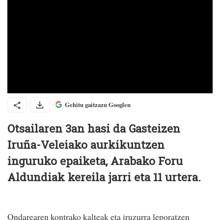
Gehitu gaitzazu Googlen
Otsailaren 3an hasi da Gasteizen
Iruña-Veleiako aurkikuntzen
inguruko epaiketa, Arabako Foru
Aldundiak kereila jarri eta 11 urtera.
Ondarearen kontrako kalteak eta iruzurra leporatzen