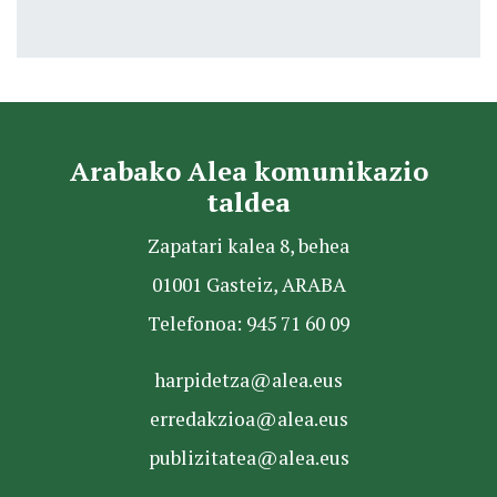
Arabako Alea komunikazio
taldea
Zapatari kalea 8, behea
01001 Gasteiz, ARABA
Telefonoa: 945 71 60 09
harpidetza@alea.eus
erredakzioa@alea.eus
publizitatea@alea.eus