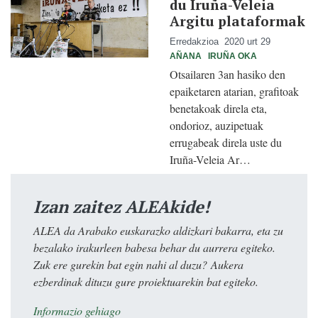
du Iruña-Veleia
Argitu plataformak
Erredakzioa
2020 urt 29
AÑANA
IRUÑA OKA
Otsailaren 3an hasiko den
epaiketaren atarian, grafitoak
benetakoak direla eta,
ondorioz, auzipetuak
errugabeak direla uste du
Iruña-Veleia Ar…
Izan zaitez ALEAkide!
ALEA da Arabako euskarazko aldizkari bakarra, eta zu
bezalako irakurleen babesa behar du aurrera egiteko.
Zuk ere gurekin bat egin nahi al duzu? Aukera
ezberdinak dituzu gure proiektuarekin bat egiteko.
Informazio gehiago