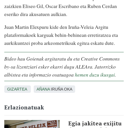
zaizkien Eliseo Gil, Oscar Escribano eta Ruben Cerdan
eseriko dira akusatuen aulkian.
Juan Martin Elexpuru kide den Iruña-Veleia Argitu
plataformakoek karguak behin-behinean erretiratzea eta
aurkikuntzei proba arkeometrikoak egitea eskatu dute.
Bideo hau Goienak argitaratu du eta Creative Commons
by-sa lizentziari esker ekarri dugu ALEAra. Jatorrizko
albistea eta informazio osatuagoa
hemen duzu ikusgai
.
GIZARTEA
AÑANA
IRUÑA OKA
Erlazionatuak
Egia jakitea exijitu