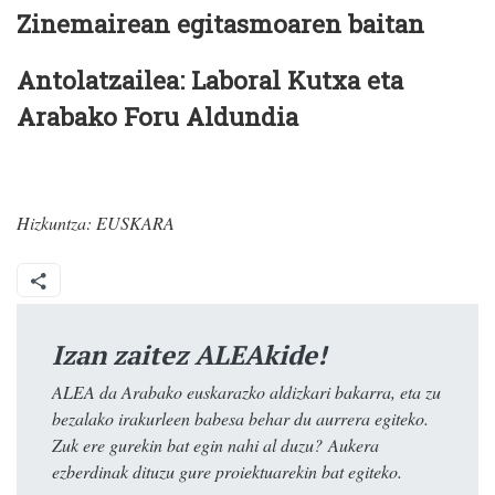
Zinemairean egitasmoaren baitan
Antolatzailea: Laboral Kutxa eta
Arabako Foru Aldundia
Hizkuntza:
EUSKARA
Izan zaitez ALEAkide!
ALEA da Arabako euskarazko aldizkari bakarra, eta zu
bezalako irakurleen babesa behar du aurrera egiteko.
Zuk ere gurekin bat egin nahi al duzu? Aukera
ezberdinak dituzu gure proiektuarekin bat egiteko.