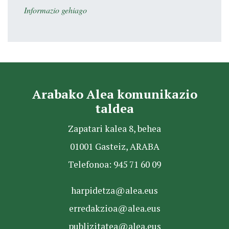
Informazio gehiago
Arabako Alea komunikazio
taldea
Zapatari kalea 8, behea
01001 Gasteiz, ARABA
Telefonoa: 945 71 60 09
harpidetza@alea.eus
erredakzioa@alea.eus
publizitatea@alea.eus