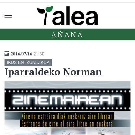
AÑANA
2016/07/16
21:30
IKUS-ENTZUNEZKOA
Iparraldeko Norman