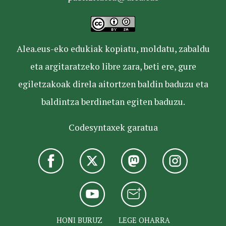
Alea.eus-eko edukiak kopiatu, moldatu, zabaldu
eta argitaratzeko libre zara, beti ere, gure
egiletzakoak direla aitortzen baldin baduzu eta
baldintza berdinetan egiten baduzu.
Codesyntaxek garatua
HONI BURUZ
LEGE OHARRA