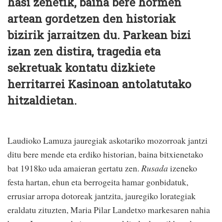
hasi zenetik, baina bere hormen
artean gordetzen den historiak
bizirik jarraitzen du. Parkean bizi
izan zen distira, tragedia eta
sekretuak kontatu dizkiete
herritarrei Kasinoan antolatutako
hitzaldietan.
La
udioko Lamuza jauregiak askotariko mozorroak jantzi
ditu bere mende eta erdiko historian, baina bitxienetako
bat 1918ko uda amaieran gertatu zen.
Rusada
izeneko
festa hartan, ehun eta berrogeita hamar gonbidatuk,
errusiar arropa dotoreak jantzita, jauregiko lorategiak
eraldatu zituzten, Maria Pilar Landetxo markesaren nahia