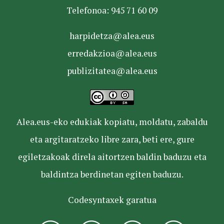
Telefonoa: 945 71 60 09
harpidetza@alea.eus
erredakzioa@alea.eus
publizitatea@alea.eus
Alea.eus-eko edukiak kopiatu, moldatu, zabaldu
eta argitaratzeko libre zara, beti ere, gure
egiletzakoak direla aitortzen baldin baduzu eta
baldintza berdinetan egiten baduzu.
Codesyntaxek garatua