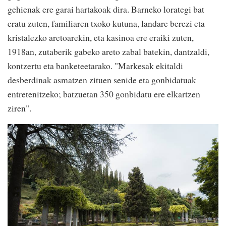
gehienak ere garai hartakoak dira. Barneko lorategi bat
eratu zuten, familiaren txoko kutuna, landare berezi eta
kristalezko aretoarekin, eta kasinoa ere eraiki zuten,
1918an, zutaberik gabeko areto zabal batekin, dantzaldi,
kontzertu eta banketeetarako. "Markesak ekitaldi
desberdinak asmatzen zituen senide eta gonbidatuak
entretenitzeko; batzuetan 350 gonbidatu ere elkartzen
ziren".