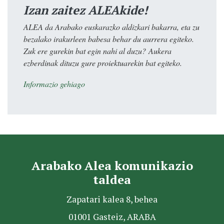
Izan zaitez ALEAkide!
ALEA da Arabako euskarazko aldizkari bakarra, eta zu
bezalako irakurleen babesa behar du aurrera egiteko.
Zuk ere gurekin bat egin nahi al duzu? Aukera
ezberdinak dituzu gure proiektuarekin bat egiteko.
Informazio gehiago
Arabako Alea komunikazio
taldea
Zapatari kalea 8, behea
01001 Gasteiz, ARABA