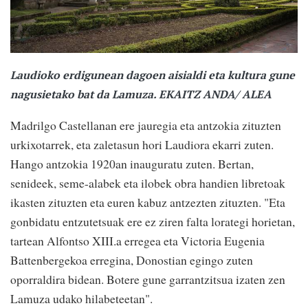
Laudioko erdigunean dagoen aisialdi eta kultura gune
nagusietako bat da Lamuza.
EKAITZ ANDA/ ALEA
Madrilgo Castellanan ere jauregia eta antzokia zituzten
urkixotarrek, eta zaletasun hori Laudiora ekarri zuten.
Hango antzokia 1920an inauguratu zuten. Bertan,
senideek, seme-alabek eta ilobek obra handien libretoak
ikasten zituzten eta euren kabuz antzezten zituzten. "Eta
gonbidatu entzutetsuak ere ez ziren falta lorategi horietan,
tartean Alfontso XIII.a erregea eta Victoria Eugenia
Battenbergekoa erregina, Donostian egingo zuten
oporraldira bidean. Botere gune garrantzitsua izaten zen
Lamuza udako hilabeteetan".