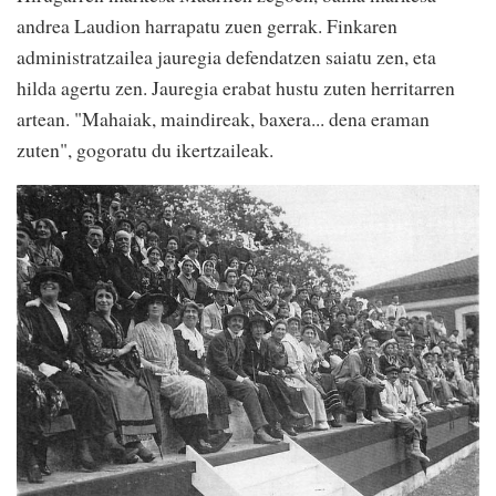
andrea Laudion harrapatu zuen gerrak. Finkaren
administratzailea jauregia defendatzen saiatu zen, eta
hilda agertu zen. Jauregia erabat hustu zuten herritarren
artean. "Mahaiak, maindireak, baxera... dena eraman
zuten", gogoratu du ikertzaileak.