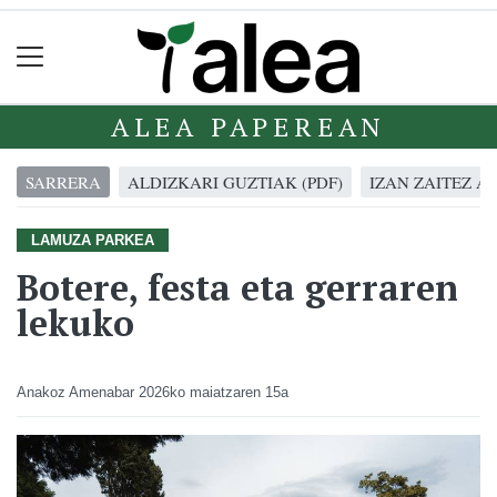
ALEA PAPEREAN
SARRERA
ALDIZKARI GUZTIAK (PDF)
IZAN ZAITEZ A
LAMUZA PARKEA
Botere, festa eta gerraren
lekuko
Anakoz Amenabar
2026ko maiatzaren 15a