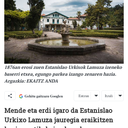
1876an erosi zuen Estanislao Urkixok Lamuza izeneko
baserri etxea, egungo parkea izango zenaren hazia.
Argazkia: EKAITZ ANDA
Entzun
Itzuli
Gehitu gaitzazu Googlen
Mende eta erdi igaro da Estanislao
Urkixo Lamuza jauregia eraikitzen