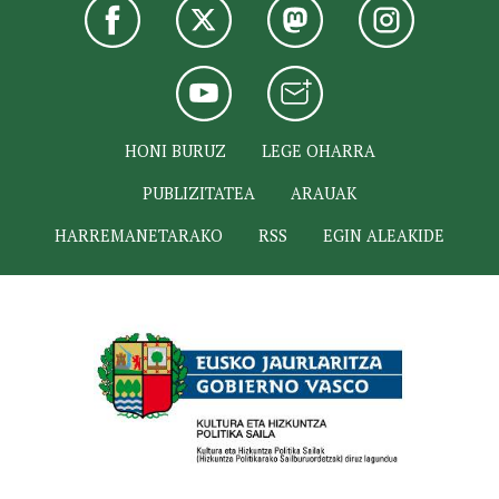
HONI BURUZ
LEGE OHARRA
PUBLIZITATEA
ARAUAK
HARREMANETARAKO
RSS
EGIN ALEAKIDE