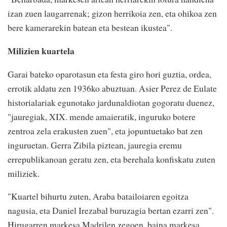
izan zuen laugarrenak; gizon herrikoia zen, eta ohikoa zen
bere kamerarekin batean eta bestean ikustea".
Milizien kuartela
Garai bateko oparotasun eta festa giro hori guztia, ordea,
errotik aldatu zen 1936ko abuztuan. Asier Perez de Eulate
historialariak egunotako jardunaldiotan gogoratu duenez,
"jauregiak, XIX. mende amaieratik, inguruko botere
zentroa zela erakusten zuen", eta jopuntuetako bat zen
inguruetan. Gerra Zibila piztean, jauregia eremu
errepublikanoan geratu zen, eta berehala konfiskatu zuten
miliziek.
"Kuartel bihurtu zuten, Araba batailoiaren egoitza
nagusia, eta Daniel Irezabal buruzagia bertan ezarri zen".
Hirugarren markesa Madrilen zegoen, baina markesa