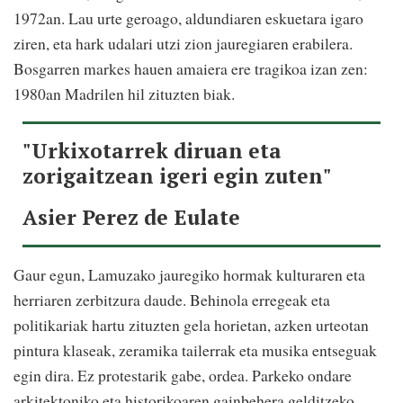
1972an. Lau urte geroago, aldundiaren eskuetara igaro
ziren, eta hark udalari utzi zion jauregiaren erabilera.
Bosgarren markes hauen amaiera ere tragikoa izan zen:
1980an Madrilen hil zituzten biak.
"Urkixotarrek diruan eta
zorigaitzean igeri egin zuten"
Asier Perez de Eulate
Gaur egun, Lamuzako jauregiko hormak kulturaren eta
herriaren zerbitzura daude. Behinola erregeak eta
politikariak hartu zituzten gela horietan, azken urteotan
pintura klaseak, zeramika tailerrak eta musika entseguak
egin dira. Ez protestarik gabe, ordea. Parkeko ondare
arkitektoniko eta historikoaren gainbehera gelditzeko,