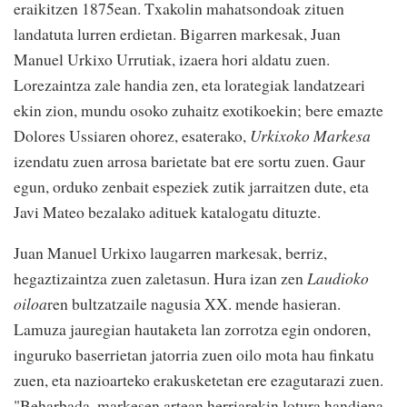
eraikitzen 1875ean. Txakolin mahatsondoak zituen
landatuta lurren erdietan. Bigarren markesak, Juan
Manuel Urkixo Urrutiak, izaera hori aldatu zuen.
Lorezaintza zale handia zen, eta lorategiak landatzeari
ekin zion, mundu osoko zuhaitz exotikoekin; bere emazte
Dolores Ussiaren ohorez, esaterako,
Urkixoko Markesa
izendatu zuen arrosa barietate bat ere sortu zuen. Gaur
egun, orduko zenbait espeziek zutik jarraitzen dute, eta
Javi Mateo bezalako adituek katalogatu dituzte.
Juan Manuel Urkixo laugarren markesak, berriz,
hegaztizaintza zuen zaletasun. Hura izan zen
Laudioko
oiloa
ren bultzatzaile nagusia XX. mende hasieran.
Lamuza jauregian hautaketa lan zorrotza egin ondoren,
inguruko baserrietan jatorria zuen oilo mota hau finkatu
zuen, eta nazioarteko erakusketetan ere ezagutarazi zuen.
"Beharbada, markesen artean herriarekin lotura handiena