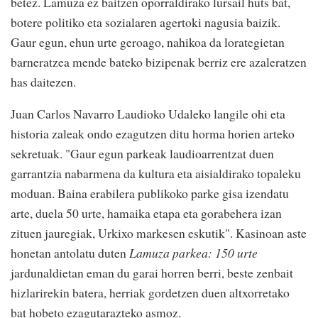
betez. Lamuza ez baitzen oporraldirako lursail huts bat,
botere politiko eta sozialaren agertoki nagusia baizik.
Gaur egun, ehun urte geroago, nahikoa da lorategietan
barneratzea mende bateko bizipenak berriz ere azaleratzen
has daitezen.
Juan Carlos Navarro Laudioko Udaleko langile ohi eta
historia zaleak ondo ezagutzen ditu horma horien arteko
sekretuak. "Gaur egun parkeak laudioarrentzat duen
garrantzia nabarmena da kultura eta aisialdirako topaleku
moduan. Baina erabilera publikoko parke gisa izendatu
arte, duela 50 urte, hamaika etapa eta gorabehera izan
zituen jauregiak, Urkixo markesen eskutik". Kasinoan aste
honetan antolatu duten
Lamuza parkea: 150 urte
jardunaldietan eman du garai horren berri, beste zenbait
hizlarirekin batera, herriak gordetzen duen altxorretako
bat hobeto ezagutarazteko asmoz.