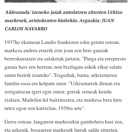
'Aldeanada' izeneko jaiak antolatzen zituzten Urkixo
markesek, aristokraten bisitekin. Argazkia: JUAN
CARLOS NAVARRO
1937ko ekainean Laudio frankisten esku geratu ostean,
markesa andrea etxerik etxe joan zen bere gauzak
berreskuratzen eta salaketak jartzen. "Purga eta errepresio
garaia hasi zen herrian, non bizilagun askok elkar salatu
zuten bizirik irauteko". Tragediak, baina, urkixotarren
familia osoa ere kolpatu zuen: "Urkixotarrek diruan eta
zorigaitzean igeri egin zuten; gerrak semeak kendu
zizkien, Madrilen hil baitzituzten, eta markesa bera hiru
urtez egon zen kartzelan, 1939ra arte".
Gerra ostean, laugarren markesekin gainbehera hasi zen,
eta azkenik, bosgarren markesek lurrak saldu zituzten,