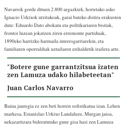
Navarrok gorde dituen 2.800 argazkiek, horietako asko
Ignacio Urkixok utzitakoak, garai bateko distira erakusten
dute: Eduardo Dato abokatu eta politikariaren bisitak,
frontoi luzean jokatzen ziren erremonte partiduak,
1890eko harrizko harmaila interesgarriarekin, eta
familiaren oporraldiak uztailaren erdialdetik irailera arte.
"Botere gune garrantzitsua izaten
zen Lamuza udako hilabeteetan"
Juan Carlos Navarro
Baina jauregia ez zen beti horren sofistikatua izan. Lehen
markesa, Estanislao Urkixo Landaluze, Murgan jaioa,
nekazaritzara bideratutako gune gisa hasi zen Lamuza