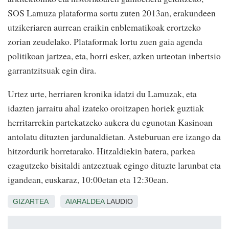
SOS Lamuza plataforma sortu zuten 2013an, erakundeen
utzikeriaren aurrean eraikin enblematikoak erortzeko
zorian zeudelako. Plataformak lortu zuen gaia agenda
politikoan jartzea, eta, horri esker, azken urteotan inbertsio
garrantzitsuak egin dira.
Urtez urte, herriaren kronika idatzi du Lamuzak, eta
idazten jarraitu ahal izateko oroitzapen horiek guztiak
herritarrekin partekatzeko aukera du egunotan Kasinoan
antolatu dituzten jardunaldietan. Asteburuan ere izango da
hitzordurik horretarako. Hitzaldiekin batera, parkea
ezagutzeko bisitaldi antzeztuak egingo dituzte larunbat eta
igandean, euskaraz, 10:00etan eta 12:30ean.
GIZARTEA
AIARALDEA
LAUDIO