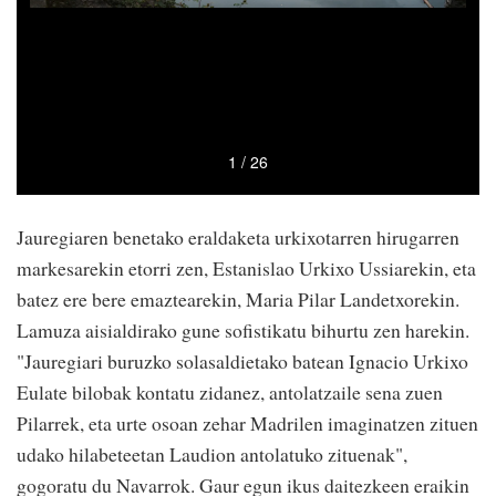
Jauregiaren benetako eraldaketa urkixotarren hirugarren
markesarekin etorri zen, Estanislao Urkixo Ussiarekin, eta
batez ere bere emaztearekin, Maria Pilar Landetxorekin.
Lamuza aisialdirako gune sofistikatu bihurtu zen harekin.
"Jauregiari buruzko solasaldietako batean Ignacio Urkixo
Eulate bilobak kontatu zidanez, antolatzaile sena zuen
Pilarrek, eta urte osoan zehar Madrilen imaginatzen zituen
udako hilabeteetan Laudion antolatuko zituenak",
gogoratu du Navarrok. Gaur egun ikus daitezkeen eraikin