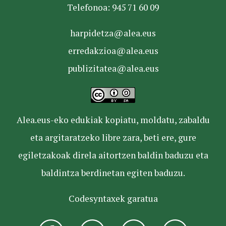
Telefonoa: 945 71 60 09
harpidetza@alea.eus
erredakzioa@alea.eus
publizitatea@alea.eus
Alea.eus-eko edukiak kopiatu, moldatu, zabaldu
eta argitaratzeko libre zara, beti ere, gure
egiletzakoak direla aitortzen baldin baduzu eta
baldintza berdinetan egiten baduzu.
Codesyntaxek garatua