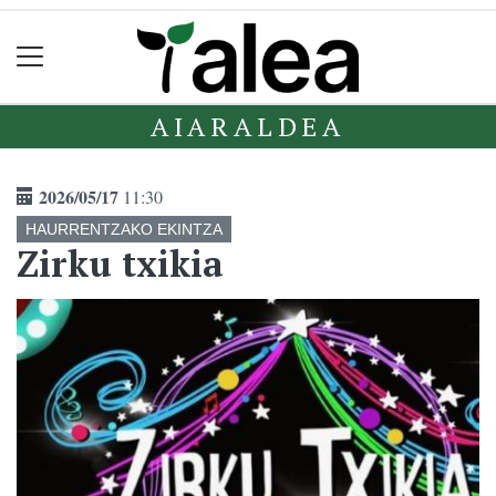
AIARALDEA
2026/05/17
11:30
HAURRENTZAKO EKINTZA
Zirku txikia