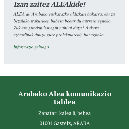
Izan zaitez ALEAkide!
ALEA da Arabako euskarazko aldizkari bakarra, eta zu
bezalako irakurleen babesa behar du aurrera egiteko.
Zuk ere gurekin bat egin nahi al duzu? Aukera
ezberdinak dituzu gure proiektuarekin bat egiteko.
Informazio gehiago
Arabako Alea komunikazio
taldea
Zapatari kalea 8, behea
01001 Gasteiz, ARABA