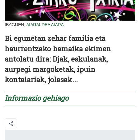
IBAGUEN,
AIARALDEA
AIARA
Bi egunetan zehar familia eta
haurrentzako hamaika ekimen
antolatu dira: Djak, eskulanak,
aurpegi margoketak, ipuin
kontalariak, jolasak...
Informazio gehiago