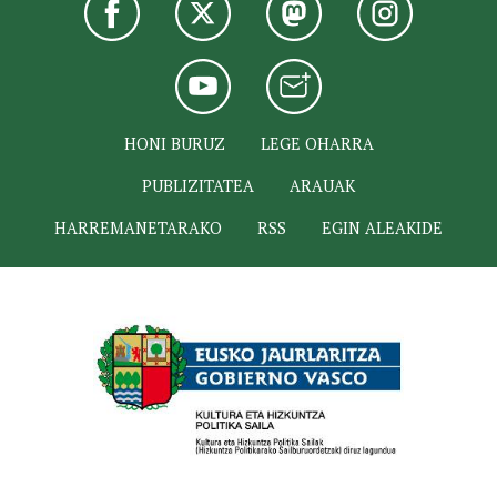
HONI BURUZ
LEGE OHARRA
PUBLIZITATEA
ARAUAK
HARREMANETARAKO
RSS
EGIN ALEAKIDE