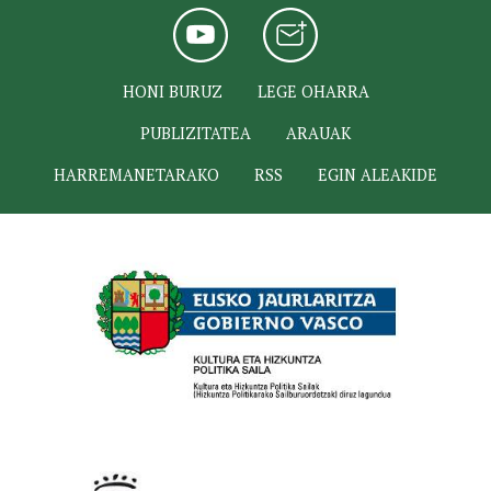
HONI BURUZ
LEGE OHARRA
PUBLIZITATEA
ARAUAK
HARREMANETARAKO
RSS
EGIN ALEAKIDE