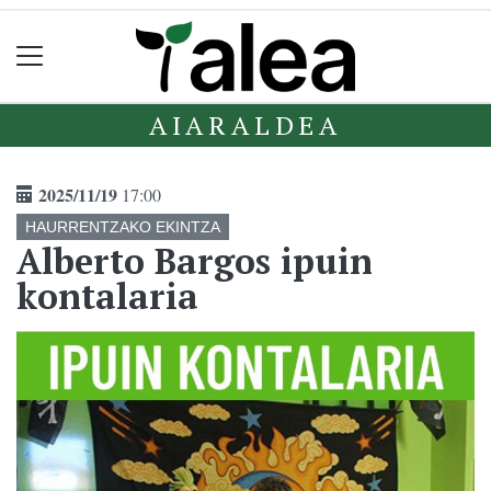
AIARALDEA
2025/11/19
17:00
HAURRENTZAKO EKINTZA
Alberto Bargos ipuin
kontalaria