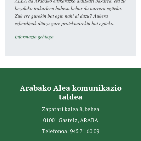
ALEA da Arabako euskarazko aldizkari bakarra, eta zu
bezalako irakurleen babesa behar du aurrera egiteko.
Zuk ere gurekin bat egin nahi al duzu? Aukera
ezberdinak dituzu gure proiektuarekin bat egiteko.
Informazio gehiago
Arabako Alea komunikazio
taldea
Zapatari kalea 8, behea
01001 Gasteiz, ARABA
Telefonoa: 945 71 60 09