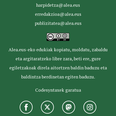
harpidetza@alea.eus
erredakzioa@alea.eus
publizitatea@alea.eus
Alea.eus-eko edukiak kopiatu, moldatu, zabaldu
eta argitaratzeko libre zara, beti ere, gure
egiletzakoak direla aitortzen baldin baduzu eta
baldintza berdinetan egiten baduzu.
Codesyntaxek garatua