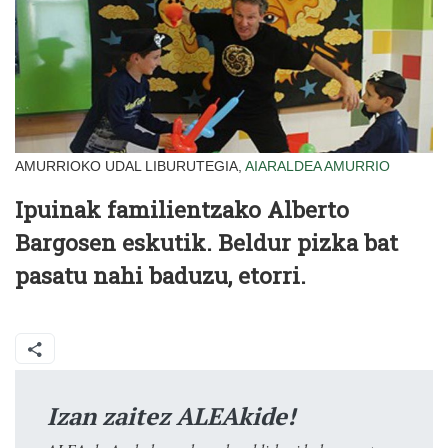
AMURRIOKO UDAL LIBURUTEGIA,
AIARALDEA
AMURRIO
Ipuinak familientzako
Alberto
Bargosen
eskutik. Beldur pizka bat
pasatu nahi baduzu, etorri.
Izan zaitez ALEAkide!