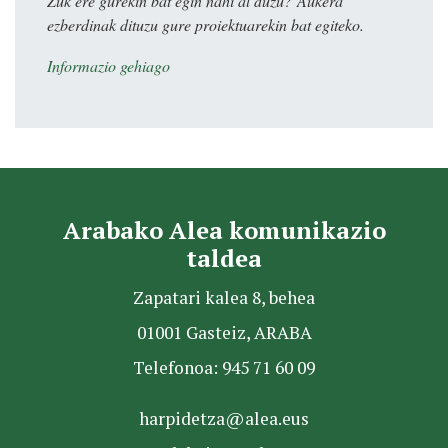
Zuk ere gurekin bat egin nahi al duzu? Aukera
ezberdinak dituzu gure proiektuarekin bat egiteko.
Informazio gehiago
Arabako Alea komunikazio
taldea
Zapatari kalea 8, behea
01001 Gasteiz, ARABA
Telefonoa: 945 71 60 09
harpidetza@alea.eus