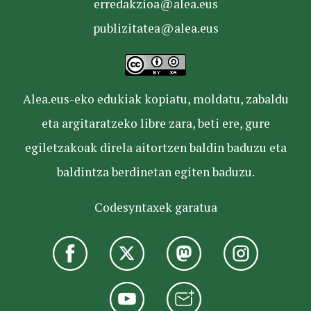
erredakzioa@alea.eus
publizitatea@alea.eus
Alea.eus-eko edukiak kopiatu, moldatu, zabaldu
eta argitaratzeko libre zara, beti ere, gure
egiletzakoak direla aitortzen baldin baduzu eta
baldintza berdinetan egiten baduzu.
Codesyntaxek garatua