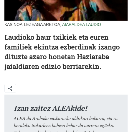
KASINOA-LEZEAGA ARETOA,
AIARALDEA
LAUDIO
Laudioko haur txikiek eta euren
familiek ekintza ezberdinak izango
dituzte azaro honetan Haziaraba
jaialdiaren edizio berriarekin.
Izan zaitez ALEAkide!
ALEA da Arabako euskarazko aldizkari bakarra, eta zu
bezalako irakurleen babesa behar du aurrera egiteko.