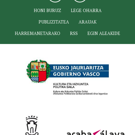
HONI BURUZ
LEGE OHARRA
PUBLIZITATEA
ARAUAK
HARREMANETARAKO
RSS
EGIN ALEAKIDE