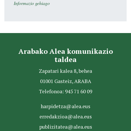
Informazio gehiago
Arabako Alea komunikazio
taldea
Zapatari kalea 8, behea
01001 Gasteiz, ARABA
Telefonoa: 945 71 60 09
harpidetza@alea.eus
erredakzioa@alea.eus
publizitatea@alea.eus