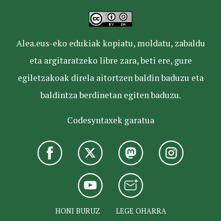
Alea.eus-eko edukiak kopiatu, moldatu, zabaldu
eta argitaratzeko libre zara, beti ere, gure
egiletzakoak direla aitortzen baldin baduzu eta
baldintza berdinetan egiten baduzu.
Codesyntaxek garatua
HONI BURUZ
LEGE OHARRA