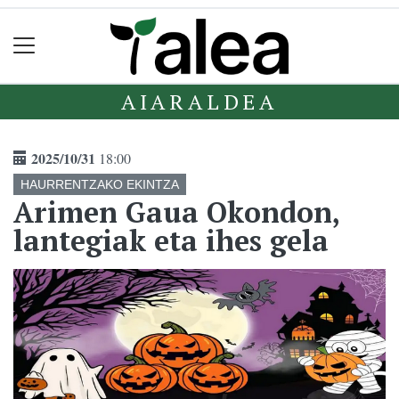
AIARALDEA
2025/10/31
18:00
HAURRENTZAKO EKINTZA
Arimen Gaua Okondon,
lantegiak eta ihes gela