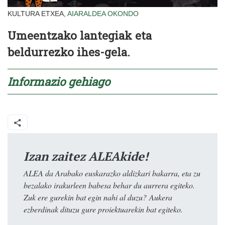
KULTURA ETXEA,
AIARALDEA
OKONDO
Umeentzako lantegiak eta
beldurrezko ihes-gela.
Informazio gehiago
Izan zaitez ALEAkide!
ALEA da Arabako euskarazko aldizkari bakarra, eta zu
bezalako irakurleen babesa behar du aurrera egiteko.
Zuk ere gurekin bat egin nahi al duzu? Aukera
ezberdinak dituzu gure proiektuarekin bat egiteko.