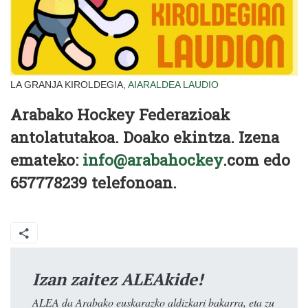
LA GRANJA KIROLDEGIA,
AIARALDEA
LAUDIO
Arabako Hockey Federazioak
antolatutakoa. Doako ekintza. Izena
emateko:
info@arabahockey
.com edo
657778239 telefonoan.
Izan zaitez ALEAkide!
ALEA da Arabako euskarazko aldizkari bakarra, eta zu