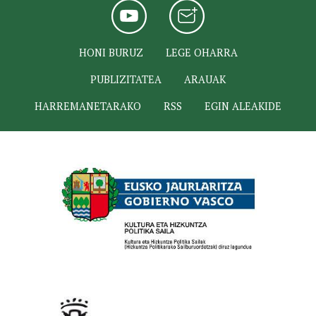
HONI BURUZ
LEGE OHARRA
PUBLIZITATEA
ARAUAK
HARREMANETARAKO
RSS
EGIN ALEAKIDE