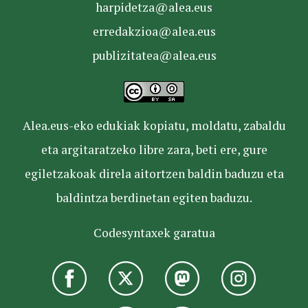
harpidetza@alea.eus
erredakzioa@alea.eus
publizitatea@alea.eus
Alea.eus-eko edukiak kopiatu, moldatu, zabaldu
eta argitaratzeko libre zara, beti ere, gure
egiletzakoak direla aitortzen baldin baduzu eta
baldintza berdinetan egiten baduzu.
Codesyntaxek garatua