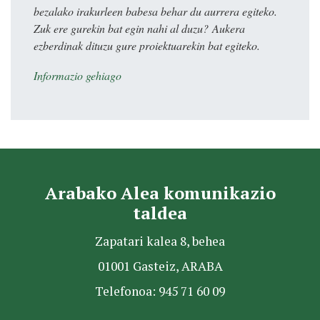
bezalako irakurleen babesa behar du aurrera egiteko.
Zuk ere gurekin bat egin nahi al duzu? Aukera
ezberdinak dituzu gure proiektuarekin bat egiteko.
Informazio gehiago
Arabako Alea komunikazio
taldea
Zapatari kalea 8, behea
01001 Gasteiz, ARABA
Telefonoa: 945 71 60 09