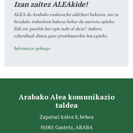
Izan zaitez ALEAkide!
ALEA da Arabako euskarazko aldizkari bakarra, eta zu
bezalako irakurleen babesa behar du aurrera egiteko.
Zuk ere gurekin bat egin nahi al duzu? Aukera
ezberdinak dituzu gure proiektuarekin bat egiteko.
Informazio gehiago
Arabako Alea komunikazio
taldea
Zapatari kalea 8, behea
01001 Gasteiz, ARABA