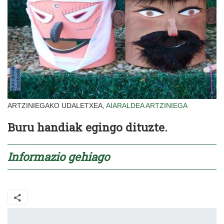
ARTZINIEGAKO UDALETXEA,
AIARALDEA
ARTZINIEGA
Buru handiak egingo dituzte.
Informazio gehiago