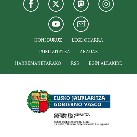
HONI BURUZ
LEGE OHARRA
PUBLIZITATEA
ARAUAK
HARREMANETARAKO
RSS
EGIN ALEAKIDE