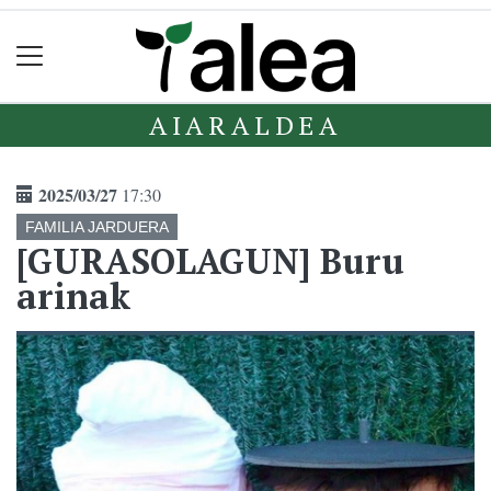
AIARALDEA
2025/03/27
17:30
FAMILIA JARDUERA
[GURASOLAGUN] Buru
arinak