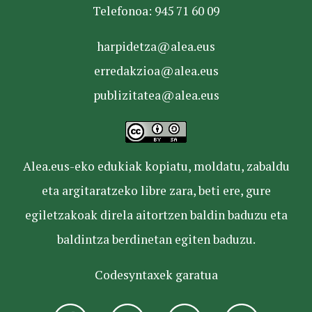
Telefonoa: 945 71 60 09
harpidetza@alea.eus
erredakzioa@alea.eus
publizitatea@alea.eus
Alea.eus-eko edukiak kopiatu, moldatu, zabaldu
eta argitaratzeko libre zara, beti ere, gure
egiletzakoak direla aitortzen baldin baduzu eta
baldintza berdinetan egiten baduzu.
Codesyntaxek garatua