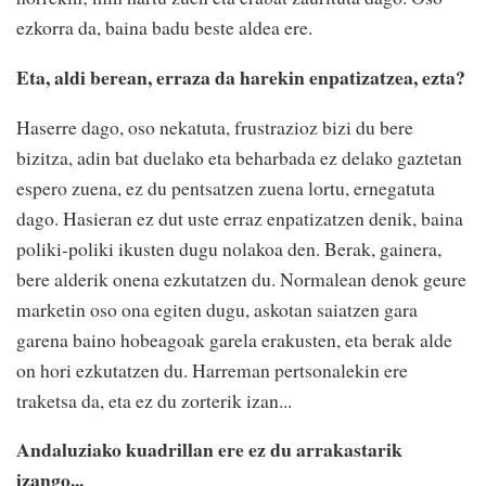
ezkorra da, baina badu beste aldea ere.
Eta, aldi berean, erraza da harekin enpatizatzea, ezta?
Haserre dago, oso nekatuta, frustrazioz bizi du bere
bizitza, adin bat duelako eta beharbada ez delako gaztetan
espero zuena, ez du pentsatzen zuena lortu, ernegatuta
dago. Hasieran ez dut uste erraz enpatizatzen denik, baina
poliki-poliki ikusten dugu nolakoa den. Berak, gainera,
bere alderik onena ezkutatzen du. Normalean denok geure
marketin oso ona egiten dugu, askotan saiatzen gara
garena baino hobeagoak garela erakusten, eta berak alde
on hori ezkutatzen du. Harreman pertsonalekin ere
traketsa da, eta ez du zorterik izan...
Andaluziako kuadrillan ere ez du arrakastarik
izango...