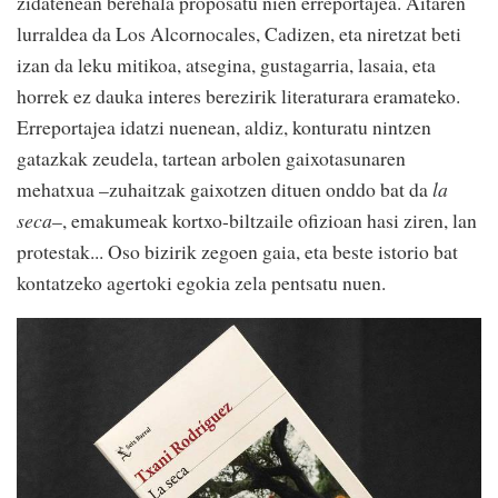
zidatenean berehala proposatu nien erreportajea. Aitaren
lurraldea da Los Alcornocales, Cadizen, eta niretzat beti
izan da leku mitikoa, atsegina, gustagarria, lasaia, eta
horrek ez dauka interes berezirik literaturara eramateko.
Erreportajea idatzi nuenean, aldiz, konturatu nintzen
gatazkak zeudela, tartean arbolen gaixotasunaren
mehatxua –zuhaitzak gaixotzen dituen onddo bat da
la
seca
–, emakumeak kortxo-biltzaile ofizioan hasi ziren, lan
protestak... Oso bizirik zegoen gaia, eta beste istorio bat
kontatzeko agertoki egokia zela pentsatu nuen.