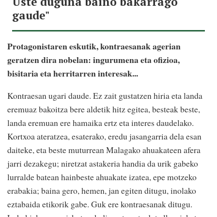
Uste duguna baino bakarrago
gaude"
Protagonistaren eskutik, kontraesanak agerian
geratzen dira nobelan: ingurumena eta ofizioa,
bisitaria eta herritarren interesak...
Kontraesan ugari daude. Ez zait gustatzen hiria eta landa
eremuaz bakoitza bere aldetik hitz egitea, besteak beste,
landa eremuan ere hamaika ertz eta interes daudelako.
Kortxoa ateratzea, esaterako, eredu jasangarria dela esan
daiteke, eta beste muturrean Malagako ahuakateen afera
jarri dezakegu; niretzat astakeria handia da urik gabeko
lurralde batean hainbeste ahuakate izatea, epe motzeko
erabakia; baina gero, hemen, jan egiten ditugu, inolako
eztabaida etikorik gabe. Guk ere kontraesanak ditugu.