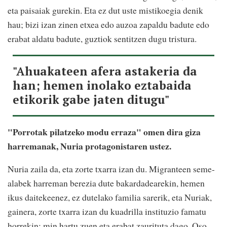
eta paisaiak gurekin. Eta ez dut uste mistikoegia denik
hau; bizi izan zinen etxea edo auzoa zapaldu badute edo
erabat aldatu badute, guztiok sentitzen dugu tristura.
"Ahuakateen afera astakeria da
han; hemen inolako eztabaida
etikorik gabe jaten ditugu"
"Porrotak pilatzeko modu erraza" omen dira giza
harremanak, Nuria protagonistaren ustez.
Nuria zaila da, eta zorte txarra izan du. Migranteen seme-
alabek harreman berezia dute bakardadearekin, hemen
ikus daitekeenez, ez dutelako familia sarerik, eta Nuriak,
gainera, zorte txarra izan du kuadrilla instituzio famatu
horrekin; min hartu zuen eta erabat zaurituta dago. Oso