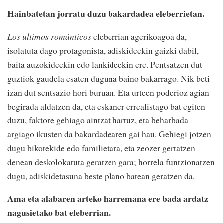
Hainbatetan jorratu duzu bakardadea eleberrietan.
Los ultimos románticos
eleberrian agerikoagoa da,
isolatuta dago protagonista, adiskideekin gaizki dabil,
baita auzokideekin edo lankideekin ere. Pentsatzen dut
guztiok gaudela esaten duguna baino bakarrago. Nik beti
izan dut sentsazio hori buruan. Eta urteen poderioz agian
begirada aldatzen da, eta eskaner errealistago bat egiten
duzu, faktore gehiago aintzat hartuz, eta beharbada
argiago ikusten da bakardadearen gai hau. Gehiegi jotzen
dugu bikotekide edo familietara, eta zeozer gertatzen
denean deskolokatuta geratzen gara; horrela funtzionatzen
dugu, adiskidetasuna beste plano batean geratzen da.
Ama eta alabaren arteko harremana ere bada ardatz
nagusietako bat eleberrian.