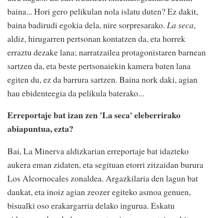
baina... Hori gero pelikulan nola islatu duten? Ez dakit,
baina badirudi egokia dela, nire sorpresarako.
La seca
,
aldiz, hirugarren pertsonan kontatzen da, eta horrek
erraztu dezake lana; narratzailea protagonistaren barnean
sartzen da, eta beste pertsonaiekin kamera baten lana
egiten du, ez da barrura sartzen. Baina nork daki, agian
hau ebidenteegia da pelikula baterako...
Erreportaje bat izan zen 'La seca' eleberrirako
abiapuntua, ezta?
Bai, La Minerva aldizkarian erreportaje bat idazteko
aukera eman zidaten, eta segituan etorri zitzaidan burura
Los Alcornocales zonaldea. Argazkilaria den lagun bat
daukat, eta inoiz agian zeozer egiteko asmoa genuen,
bisualki oso erakargarria delako ingurua. Eskatu