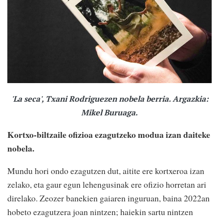
'La seca', Txani Rodriguezen nobela berria. Argazkia:
Mikel Buruaga.
Kortxo-biltzaile ofizioa ezagutzeko modua izan daiteke
nobela.
Mundu hori ondo ezagutzen dut, aitite ere kortxeroa izan
zelako, eta gaur egun lehengusinak ere ofizio horretan ari
direlako. Zeozer banekien gaiaren inguruan, baina 2022an
hobeto ezagutzera joan nintzen; haiekin sartu nintzen