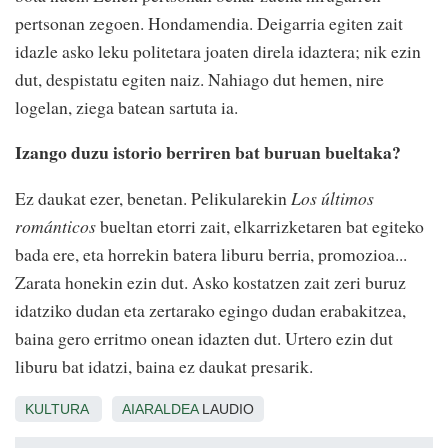
pertsonan zegoen. Hondamendia. Deigarria egiten zait
idazle asko leku politetara joaten direla idaztera; nik ezin
dut, despistatu egiten naiz. Nahiago dut hemen, nire
logelan, ziega batean sartuta ia.
Izango duzu istorio berriren bat buruan bueltaka?
Ez daukat ezer, benetan. Pelikularekin
Los últimos
románticos
bueltan etorri zait, elkarrizketaren bat egiteko
bada ere, eta horrekin batera liburu berria, promozioa...
Zarata honekin ezin dut. Asko kostatzen zait zeri buruz
idatziko dudan eta zertarako egingo dudan erabakitzea,
baina gero erritmo onean idazten dut. Urtero ezin dut
liburu bat idatzi, baina ez daukat presarik.
KULTURA
AIARALDEA
LAUDIO