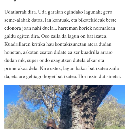
Udatiarrak dira. Uda garaian egindako lagunak; gero
seme-alabak datoz, lan kontuak, eta bikotekideak beste
edonora joan nahi duela... harreman horiek normalean
galdu egiten dira. Oso zaila da lagun on bat izatea.
Kuadrillaren kritika hau kontakizunetan atera dudan
honetan, askotan esaten didate ea zer kuadrilla arraio
dudan nik, super ondo ezagutzen dutela elkar eta
primerakoa dela. Nire ustez, lagun bakar bat izatea zaila
da, eta are gehiago hogei bat izatea. Hori ezin dut sinetsi.