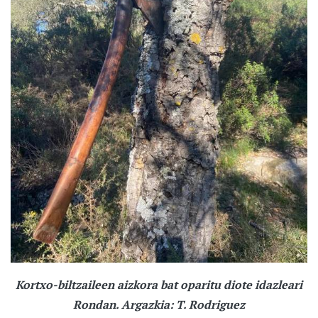
Kortxo-biltzaileen aizkora bat oparitu diote idazleari
Rondan. Argazkia: T. Rodriguez