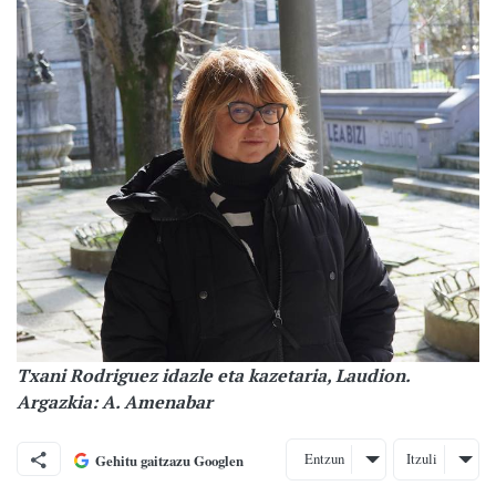
Txani Rodriguez idazle eta kazetaria, Laudion.
Argazkia: A. Amenabar
Entzun
Itzuli
Gehitu gaitzazu Googlen