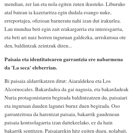
mendian, zer lan eta nola egiten zuten ikusteko. Liburuko
atal batean ia kazetaritza egin dudala esango nuke,
erreportajea, ofizioan barneratu nahi izan dut irakurlea.
Lan mundua beti egin zait erakargarria eta interesgarria,
eta beti ari naiz horren inguruan galdezka, arriskutsua ote
den, baldintzak zeintzuk diren...
Paisaia eta identitatearen garrantzia ere nabarmena
da 'La seca' eleberrian.
Bi paisaia aldarrikatzen ditut: Aiaraldekoa eta Los
Alcornocales. Bakardadea da gai nagusia, eta bakardadeak
Nuria protagonistaren begirada baldintzatzen du, paisaiari
eta inguruan dauden lagunei buruz duen begirada. Oso
garrantzitsua da harentzat paisaia, bakarrik gaudenean
paisaia kontsolagarria izan daitekeelako, ez da hain
bakarrik sentitzen. Paisaiarekin hitz egiten dugu, nolabait,