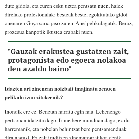
dute gidoia, eta euren esku uztea pentsatu nuen, haiek
direlako profesionalak; besteak beste, egokitutako gidoi
onenaren Goya saria jaso zuten 'Ane' pelikulagatik. Beraz,
prozesua kanpotik ikustea erabaki nuen.
"Gauzak erakustea gustatzen zait,
protagonista edo egoera nolakoa
den azaldu baino"
Idazten ari zinenean noizbait imajinatu zenuen
pelikula izan zitekeenik?
Inondik ere ez. Benetan harritu egin nau. Lehenengo
pertsonan idatzita dago, Irune bere munduan dago, ez du
harremanik, eta nobelan behintzat bere pentsamenduak
dira nagusi. Ez zait iruditzen zinematografikoa denik,