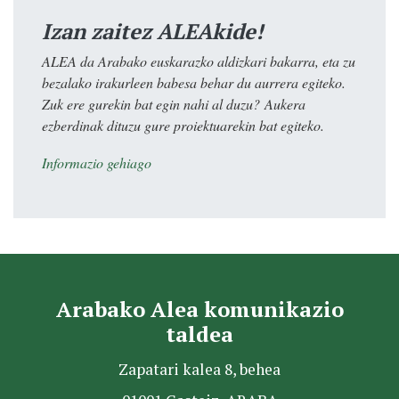
Izan zaitez ALEAkide!
ALEA da Arabako euskarazko aldizkari bakarra, eta zu
bezalako irakurleen babesa behar du aurrera egiteko.
Zuk ere gurekin bat egin nahi al duzu? Aukera
ezberdinak dituzu gure proiektuarekin bat egiteko.
Informazio gehiago
Arabako Alea komunikazio
taldea
Zapatari kalea 8, behea