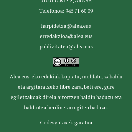
01001 Gasteiz, ARABA
Telefonoa: 945 71 60 09
harpidetza@alea.eus
erredakzioa@alea.eus
publizitatea@alea.eus
Alea.eus-eko edukiak kopiatu, moldatu, zabaldu
eta argitaratzeko libre zara, beti ere, gure
egiletzakoak direla aitortzen baldin baduzu eta
baldintza berdinetan egiten baduzu.
Codesyntaxek garatua