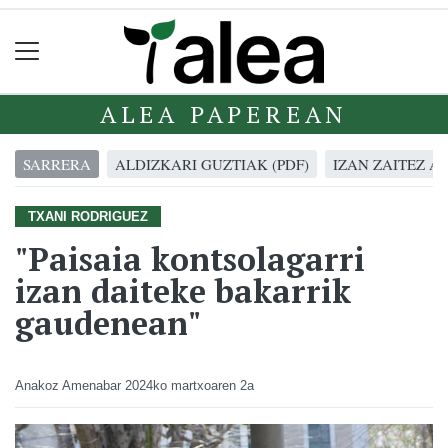
ALEA PAPEREAN
SARRERA
ALDIZKARI GUZTIAK (PDF)
IZAN ZAITEZ A
TXANI RODRIGUEZ
"Paisaia kontsolagarri
izan daiteke bakarrik
gaudenean"
Anakoz Amenabar
2024ko martxoaren 2a