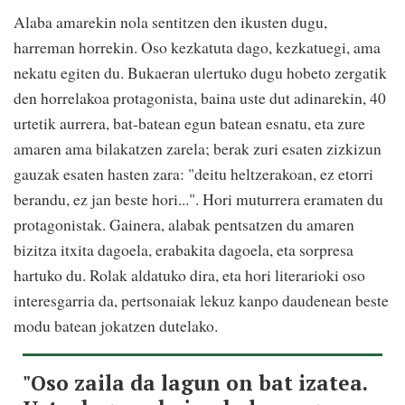
Alaba amarekin nola sentitzen den ikusten dugu,
harreman horrekin. Oso kezkatuta dago, kezkatuegi, ama
nekatu egiten du. Bukaeran ulertuko dugu hobeto zergatik
den horrelakoa protagonista, baina uste dut adinarekin, 40
urtetik aurrera, bat-batean egun batean esnatu, eta zure
amaren ama bilakatzen zarela; berak zuri esaten zizkizun
gauzak esaten hasten zara: "deitu heltzerakoan, ez etorri
berandu, ez jan beste hori...". Hori muturrera eramaten du
protagonistak. Gainera, alabak pentsatzen du amaren
bizitza itxita dagoela, erabakita dagoela, eta sorpresa
hartuko du. Rolak aldatuko dira, eta hori literarioki oso
interesgarria da, pertsonaiak lekuz kanpo daudenean beste
modu batean jokatzen dutelako.
"Oso zaila da lagun on bat izatea.