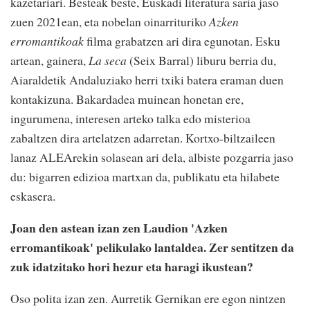
kazetariari. Besteak beste, Euskadi literatura saria jaso
zuen 2021ean, eta nobelan oinarrituriko
Azken
erromantikoak
filma grabatzen ari dira egunotan. Esku
artean, gainera,
La seca
(Seix Barral) liburu berria du,
Aiaraldetik Andaluziako herri txiki batera eraman duen
kontakizuna. Bakardadea muinean honetan ere,
ingurumena, interesen arteko talka edo misterioa
zabaltzen dira artelatzen adarretan. Kortxo-biltzaileen
lanaz ALEArekin solasean ari dela, albiste pozgarria jaso
du: bigarren edizioa martxan da, publikatu eta hilabete
eskasera.
Joan den astean izan zen Laudion 'Azken
erromantikoak' pelikulako lantaldea. Zer sentitzen da
zuk idatzitako hori hezur eta haragi ikustean?
Oso polita izan zen. Aurretik Gernikan ere egon nintzen