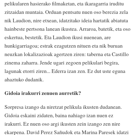
pelikularen hasierako filmaketan, eta ikaragarria iruditu
zitzaidan muntaia. Orduan pentsatu nuen oso berezia zela
nik Laudion, nire etxean, idatzitako ideia hartatik abiatuta
hainbeste pertsona lanean ikustea. Arraroa, batetik, eta oso
eskertua, bestetik. Eta Laudion ikusi nuenean, are
hunkigarriagoa; estrak ezagutzen nituen eta nik buruan
neuzkan lokalizazioak agertzen ziren: taberna eta Castillo
zinema zaharra. Jende ugari zegoen pelikulari begira,
lagunak etorri ziren... Ederra izan zen. Ez dut uste eguna
ahaztuko dudanik.
Gidoia irakurri zenuen aurretik?
Sorpresa izango da niretzat pelikula ikusten dudanean.
Gidoia eskaini zidaten, baina nahiago izan nuen ez
irakurri. Ez nuen oso argi ikusten zein izango zen nire
ekarpena. David Perez Sañudok eta Marina Paresek idatzi