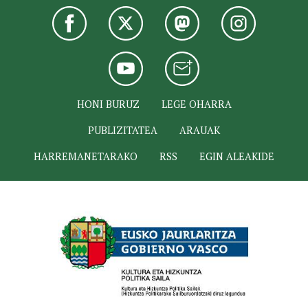
HONI BURUZ
LEGE OHARRA
PUBLIZITATEA
ARAUAK
HARREMANETARAKO
RSS
EGIN ALEAKIDE