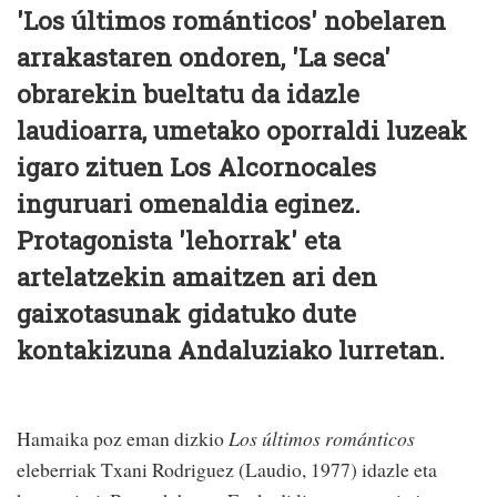
'Los últimos románticos' nobelaren
arrakastaren ondoren, 'La seca'
obrarekin bueltatu da idazle
laudioarra, umetako oporraldi luzeak
igaro zituen Los Alcornocales
inguruari omenaldia eginez.
Protagonista 'lehorrak' eta
artelatzekin amaitzen ari den
gaixotasunak gidatuko dute
kontakizuna Andaluziako lurretan.
Hamaika poz eman dizkio
Los últimos románticos
eleberriak Txani Rodriguez (Laudio, 1977) idazle eta