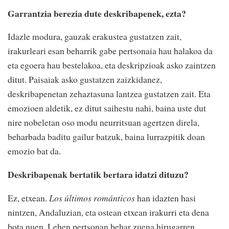
Garrantzia berezia dute deskribapenek, ezta?
Idazle modura, gauzak erakustea gustatzen zait,
irakurleari esan beharrik gabe pertsonaia hau halakoa da
eta egoera hau bestelakoa, eta deskripzioak asko zaintzen
ditut. Paisaiak asko gustatzen zaizkidanez,
deskribapenetan zehaztasuna lantzea gustatzen zait. Eta
emozioen aldetik, ez ditut saihestu nahi, baina uste dut
nire nobeletan oso modu neurritsuan agertzen direla,
beharbada baditu gailur batzuk, baina lurrazpitik doan
emozio bat da.
Deskribapenak bertatik bertara idatzi dituzu?
Ez, etxean.
Los últimos románticos
han idazten hasi
nintzen, Andaluzian, eta ostean etxean irakurri eta dena
bota nuen. Lehen pertsonan behar zuena hirugarren