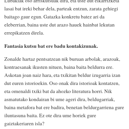
Lubakiak oso arriskutsuak dira, eta uste dut elkarrizketa
lasai bat ireki behar dela, parteak entzun, zarata gehiegi
baitago gaur egun. Gatazka konkretu batez ari da
eleberrian, baina uste dut arazo hauek hainbat lekutan
errepikatzen direla.
Fantasia kutsu bat ere badu kontakizunak.
Zonalde hartaz pentsatzean nik buruan arbolak, arazoak,
kontraesanak ikusten nituen, baina baita beldurra ere.
Askotan joan naiz hara, eta txikitan beldur izugarria izan
dut euren istorioekin. Oso onak dira istorioak kontatzen,
eta omenaldi txiki bat da ahozko literatura horri. Nik
asmatutako kondairan bi ume ageri dira, beldugarriak,
baina metafora bat ere badira, benetan beldurgarriena gure
iluntasuna baita. Ez ote dira ume horiek gure
gaiztakeriaren isla?