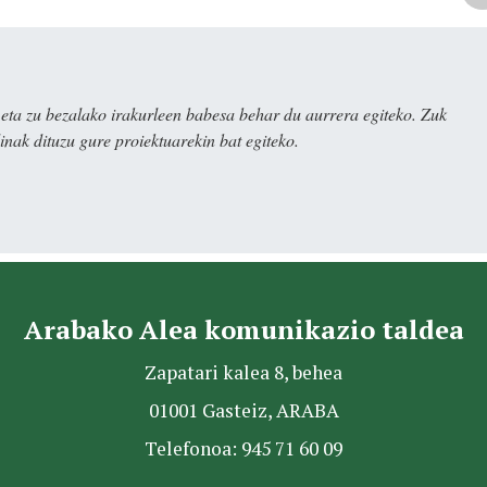
ta zu bezalako irakurleen babesa behar du aurrera egiteko. Zuk
nak dituzu gure proiektuarekin bat egiteko.
Arabako Alea komunikazio taldea
Zapatari kalea 8, behea
01001 Gasteiz, ARABA
Telefonoa: 945 71 60 09