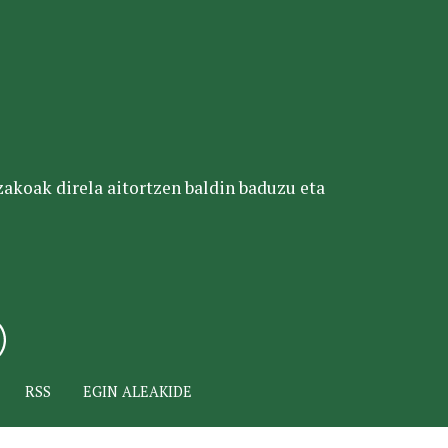
tzakoak direla aitortzen baldin baduzu eta
RSS
EGIN ALEAKIDE