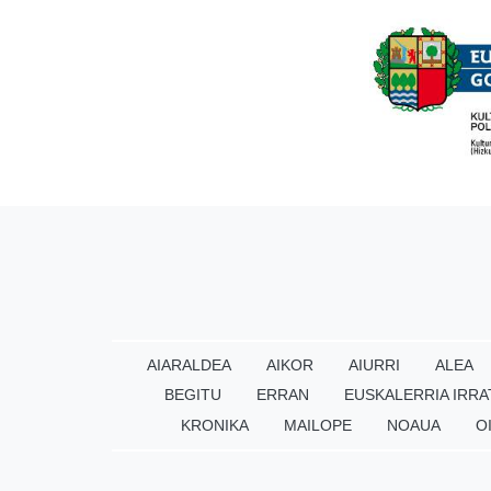
AIARALDEA
AIKOR
AIURRI
ALEA
BEGITU
ERRAN
EUSKALERRIA IRRA
KRONIKA
MAILOPE
NOAUA
O