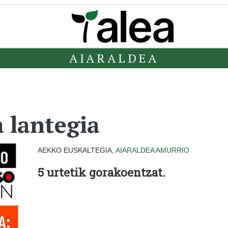
AIARALDEA
 lantegia
AEKKO EUSKALTEGIA,
AIARALDEA
AMURRIO
5 urtetik gorakoentzat.