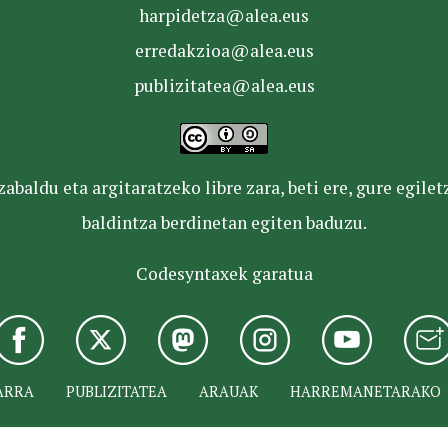
harpidetza@alea.eus
erredakzioa@alea.eus
publizitatea@alea.eus
baldu eta argitaratzeko libre zara, beti ere, gure egile
baldintza berdinetan egiten baduzu.
Codesyntaxek garatua
ARRA
PUBLIZITATEA
ARAUAK
HARREMANETARAKO