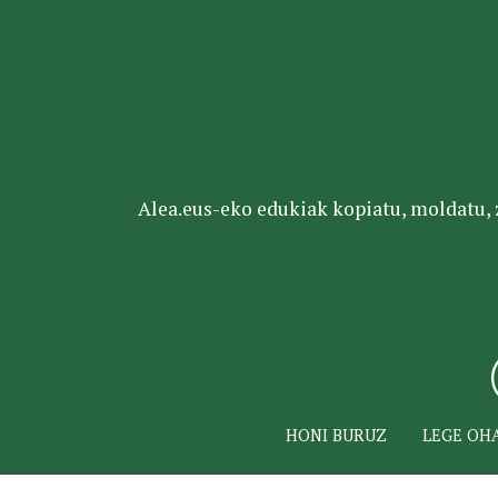
Alea.eus-eko edukiak kopiatu, moldatu, za
HONI BURUZ
LEGE OH