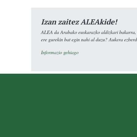
Izan zaitez ALEAkide!
ALEA da Arabako euskarazko aldizkari bakarra, e
ere gurekin bat egin nahi al duzu? Aukera ezberdi
Informazio gehiago