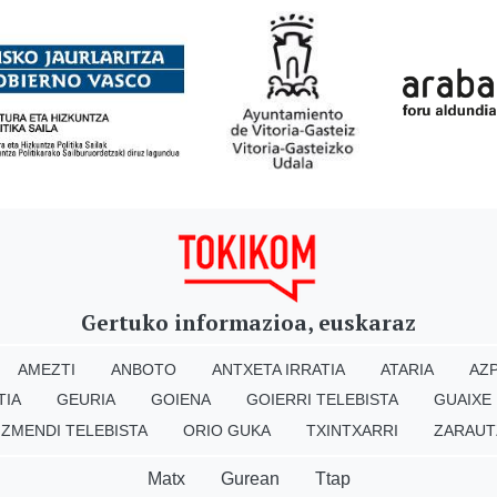
Gertuko informazioa, euskaraz
AMEZTI
ANBOTO
ANTXETA IRRATIA
ATARIA
AZP
TIA
GEURIA
GOIENA
GOIERRI TELEBISTA
GUAIXE
IZMENDI TELEBISTA
ORIO GUKA
TXINTXARRI
ZARAUT
Matx
Gurean
Ttap