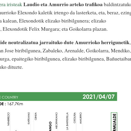
Laudio eta Amurrio arteko trafikoa
ra iristeak
baldintzatuk
rrioko Elexondo kaletik irtengo da lasterketa, eta, beraz, ezin
 kalean, Elexondotik elizako biribilgunera; elizako
 Elexondotik Felix Murgara; eta Goikolarra plazan.
bide neutralizatua jarraituko dute Amurrioko herrigunetik
,
San Jose biribilgunea, Zabaleko, Arenalde, Goikolarra, Mendiko,
rga, epaitegiko biribilgunea, elizako biribilgunea, Bañuetaiba
uko dituzte.