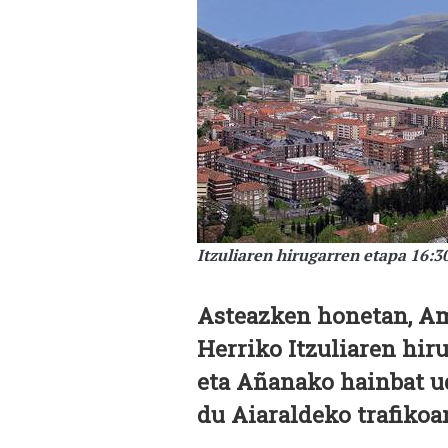
Itzuliaren hirugarren etapa 16:3
Asteazken honetan, Am
Herriko Itzuliaren hir
eta Añanako hainbat ud
du Aiaraldeko trafikoa