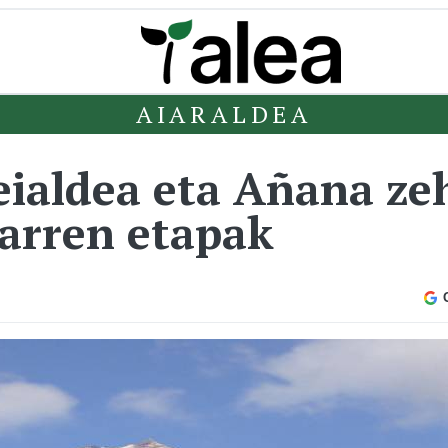
AIARALDEA
eialdea eta Añana ze
garren etapak