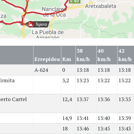
38
40
42
Errepidea
Km
km/h
km/h
km/h
A-624
0
13:18
13:18
13:18
Ermita
3,2
13:23
13:22
13:22
erto Cartel
12,4
13:37
13:36
13:35
14,9
13:41
13:40
13:39
18
13:46
13:45
13:43