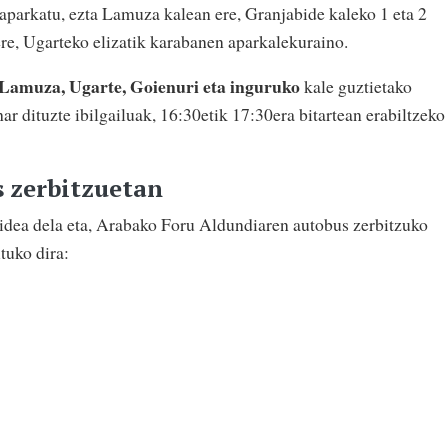
aparkatu, ezta Lamuza kalean ere, Granjabide kaleko 1 eta 2
re, Ugarteko elizatik karabanen aparkalekuraino.
 Lamuza, Ugarte, Goienuri eta inguruko
kale guztietako
ar dituzte ibilgailuak, 16:30etik 17:30era bitartean erabiltzeko
 zerbitzuetan
lbidea dela eta, Arabako Foru Aldundiaren autobus zerbitzuko
tuko dira: