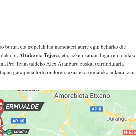
o burua, eta tropelak lau mendateri aurre egin beharko die
Altube
Tejera
ilako bi,
eta
; eta, azken zatian, bigarren mailak
ana Pro Team taldeko Alex Aranburu euskal txirrindularia
etapan garaipena lortu ondoren; ezustekoa emateko aukera izan