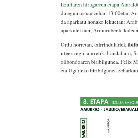
Itzuliaren hirugarren etapa Aiaralde
du egun osoan zehar. 13:00etan Amu
da aparkatu honako lekuetan: Araba
aparkalekuan; Armurubenta kalean,
ibil
Ordu horretan, txirrindulariek
irteera egin aurretik: Landaburu, 
olibondoaren biribilgunea, Felix Mu
eta Ugarteko biribilgunea zeharkat