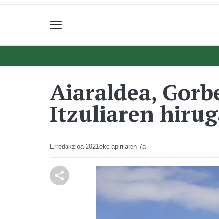
Aiaraldea, Gorb
Itzuliaren hiru
Erredakzioa
2021eko apirilaren 7a