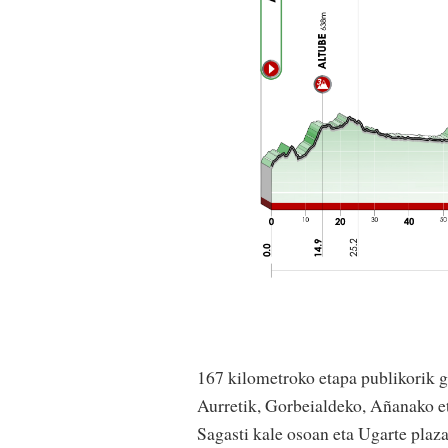
167 kilometroko etapa publikorik g
Aurretik, Gorbeialdeko, Añanako et
Sagasti kale osoan eta Ugarte plaz