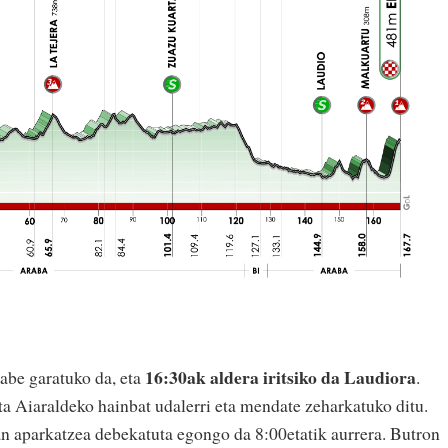
16:30ak aldera iritsiko da Laudiora
abe garatuko da, eta
.
a Aiaraldeko hainbat udalerri eta mendate zeharkatuko ditu.
an aparkatzea debekatuta egongo da 8:00etatik aurrera. Butron