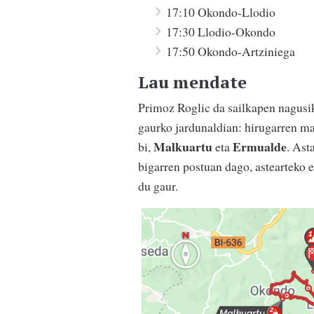
17:10 Okondo-Llodio
17:30 Llodio-Okondo
17:50 Okondo-Artziniega
Lau mendate
Primoz Roglic da sailkapen nagusik
gaurko jardunaldian: hirugarren ma
Malkuartu
Ermualde
bi,
eta
. Ast
bigarren postuan dago, astearteko 
du gaur.