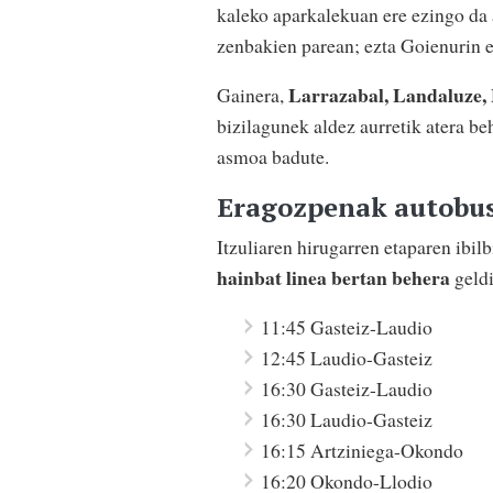
kaleko aparkalekuan ere ezingo da 
zenbakien parean; ezta Goienurin e
Larrazabal, Landaluze,
Gainera,
bizilagunek aldez aurretik atera beh
asmoa badute.
Eragozpenak autobus
Itzuliaren hirugarren etaparen ibi
hainbat linea bertan behera
geldi
11:45 Gasteiz-Laudio
12:45 Laudio-Gasteiz
16:30 Gasteiz-Laudio
16:30 Laudio-Gasteiz
16:15 Artziniega-Okondo
16:20 Okondo-Llodio