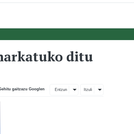
harkatuko ditu
Gehitu gaitzazu Googlen
Entzun
Itzuli