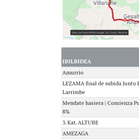
IBILBIDEA
Amurrio
LEZAMA final de subida Junto 
Larrimbe
Mendate hasiera | Comienza Pu
8%
3. Kat. ALTUBE
AMEZAGA