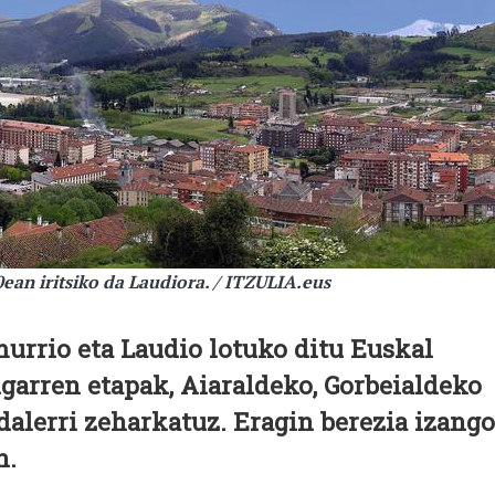
0ean iritsiko da Laudiora. / ITZULIA.eus
urrio eta Laudio lotuko ditu Euskal
ugarren etapak, Aiaraldeko, Gorbeialdeko
alerri zeharkatuz. Eragin berezia izango
n.