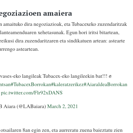
egoziazioen amaiera
n amaituko dira negoziazioak, eta Tubacexeko zuzendaritzak
planteamenduaren xehetasunak. Egun hori iritsi bitartean,
eikusi dira zuzendaritzaren eta sindikatuen artean: astearte
urrengo asteartean.
ases-eko langileak Tubacex-eko langileekin bat!!! ✊
ntsan
#TubacexBorrokan
#kaleratzerikez
#AiaraldeaBorrokan
pic.twitter.com/Flr92xDANS
 Aiara (@LABaiara)
March 2, 2021
tsailaren 8an egin zen, eta aurreratu zuena baieztatu zien