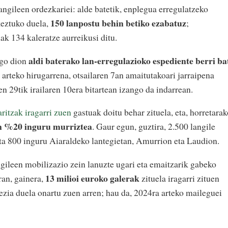
ngileen ordezkariei: alde batetik, enplegua erregulatzeko
150 lanpostu behin betiko ezabatuz
keztuko duela,
;
k 134 kaleratze aurreikusi ditu.
aldi baterako lan-erregulazioko espediente berri ba
ngo dion
arteko hirugarrena, otsailaren 7an amaitutakoari jarraipena
 29tik irailaren 10era bitartean izango da indarrean.
ritzak iragarri zuen
gastuak doitu behar zituela, eta, horretarak
en %20 inguru murriztea
. Gaur egun, guztira, 2.500 langile
ta 800 inguru Aiaraldeko lantegietan, Amurrion eta Laudion.
ngileen mobilizazio zein lanuzte ugari eta emaitzarik gabeko
13 milioi euroko galerak
ran, gainera,
zituela iragarri zituen
ezia duela onartu zuen arren; hau da, 2024ra arteko maileguei