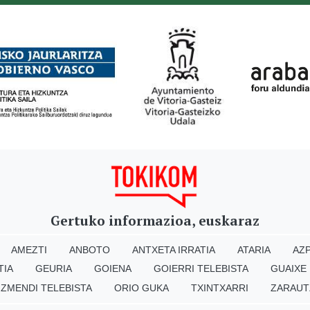
Gertuko informazioa, euskaraz
AMEZTI
ANBOTO
ANTXETA IRRATIA
ATARIA
AZP
TIA
GEURIA
GOIENA
GOIERRI TELEBISTA
GUAIXE
IZMENDI TELEBISTA
ORIO GUKA
TXINTXARRI
ZARAUT