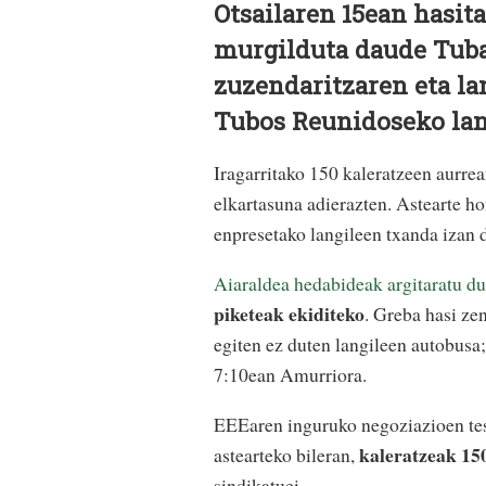
Otsailaren 15ean hasi
murgilduta daude Tuba
zuzendaritzaren eta la
Tubos Reunidoseko lang
Iragarritako 150 kaleratzeen aurrea
elkartasuna adierazten. Astearte h
enpresetako langileen txanda izan d
Aiaraldea hedabideak argitaratu d
piketeak ekiditeko
. Greba hasi ze
egiten ez duten langileen autobusa;
7:10ean Amurriora.
EEEaren inguruko negoziazioen test
kaleratzeak 15
astearteko bileran,
sindikatuei.