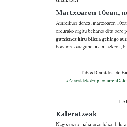
Martxoaren 10ean, n
Aurreikusi denez, martxoaren 10ea
ordurako argitu beharko ditu bere 
gutxienez hiru bilera gehiago
aurr
honetan, ostegunean eta, azkena, h
Tubos Reunidos eta Env
#AiaraldekoEnpleguarenDefe
— LAB
Kaleratzeak
Negoziazio mahaiaren lehen bilera o