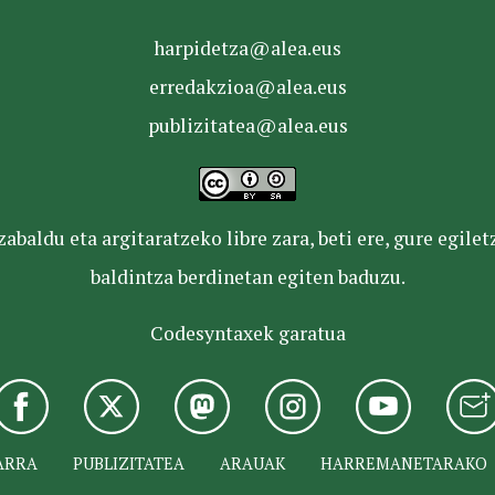
harpidetza@alea.eus
erredakzioa@alea.eus
publizitatea@alea.eus
baldu eta argitaratzeko libre zara, beti ere, gure egile
baldintza berdinetan egiten baduzu.
Codesyntaxek garatua
ARRA
PUBLIZITATEA
ARAUAK
HARREMANETARAKO