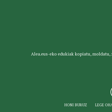
Alea.eus-eko edukiak kopiatu, moldatu, za
HONI BURUZ
LEGE OH