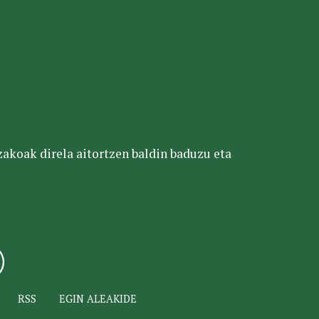
tzakoak direla aitortzen baldin baduzu eta
RSS
EGIN ALEAKIDE