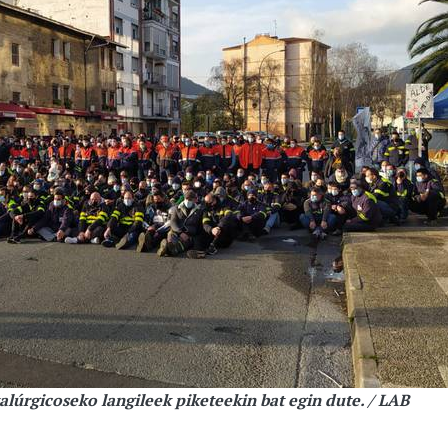
lúrgicoseko langileek piketeekin bat egin dute. / LAB