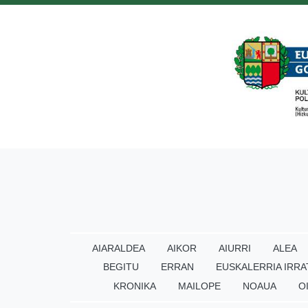
AIARALDEA
AIKOR
AIURRI
ALEA
BEGITU
ERRAN
EUSKALERRIA IRRA
KRONIKA
MAILOPE
NOAUA
O