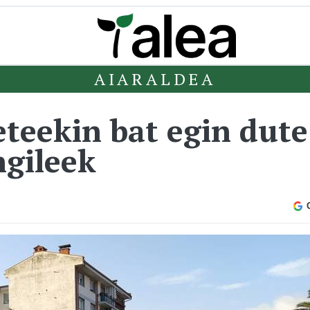
AIARALDEA
teekin bat egin dut
ngileek