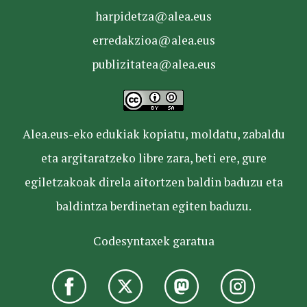
harpidetza@alea.eus
erredakzioa@alea.eus
publizitatea@alea.eus
Alea.eus-eko edukiak kopiatu, moldatu, zabaldu
eta argitaratzeko libre zara, beti ere, gure
egiletzakoak direla aitortzen baldin baduzu eta
baldintza berdinetan egiten baduzu.
Codesyntaxek garatua