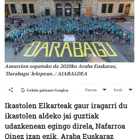
Amurrion ospatuko da 2020ko Araba Euskaraz,
'Darabagu' lelopean. / AIARALDEA
Entzun
Itzuli
Gehitu gaitzazu Googlen
Ikastolen Elkarteak gaur iragarri du
ikastolen aldeko jai guztiak
udazkenean egingo direla, Nafarroa
Oinez izan ezik. Araba Euskaraz