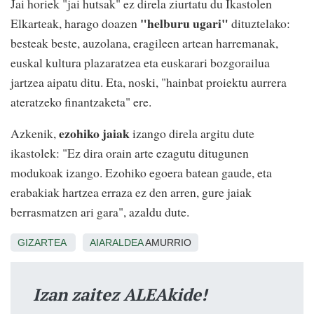
Jai horiek "jai hutsak" ez direla ziurtatu du Ikastolen
"helburu ugari"
Elkarteak, harago doazen
dituztelako:
besteak beste, auzolana, eragileen artean harremanak,
euskal kultura plazaratzea eta euskarari bozgorailua
jartzea aipatu ditu. Eta, noski, "hainbat proiektu aurrera
ateratzeko finantzaketa" ere.
ezohiko jaiak
Azkenik,
izango direla argitu dute
ikastolek: "Ez dira orain arte ezagutu ditugunen
modukoak izango. Ezohiko egoera batean gaude, eta
erabakiak hartzea erraza ez den arren, gure jaiak
berrasmatzen ari gara", azaldu dute.
GIZARTEA
AIARALDEA
AMURRIO
Izan zaitez ALEAkide!