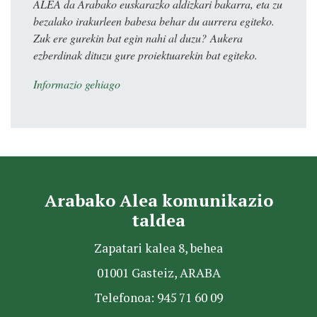
ALEA da Arabako euskarazko aldizkari bakarra, eta zu
bezalako irakurleen babesa behar du aurrera egiteko.
Zuk ere gurekin bat egin nahi al duzu? Aukera
ezberdinak dituzu gure proiektuarekin bat egiteko.
Informazio gehiago
Arabako Alea komunikazio
taldea
Zapatari kalea 8, behea
01001 Gasteiz, ARABA
Telefonoa: 945 71 60 09