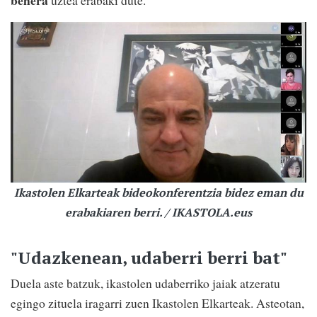
Ikastolen Elkarteak bideokonferentzia bidez eman du
erabakiaren berri. / IKASTOLA.eus
"Udazkenean, udaberri berri bat"
Duela aste batzuk, ikastolen udaberriko jaiak atzeratu
egingo zituela iragarri zuen Ikastolen Elkarteak. Asteotan,