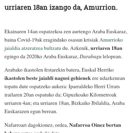
urriaren 18an izango da, Amurrion.
Ekainaren 14an ospatzekoa zen aurtengo Araba Euskaraz,
baina Covid-19ak eragindako osasun krisiak
Amurrioko
urriaren 18an
jaialdia atzeratzea bultzatu
du. Azkenik,
egingo da 2020ko Araba Euskaraz,
Darabagu
lelopean.
Arabako ikastolen festarekin batera, Euskal Herriko
ikastolen beste jaialdi nagusi gehienek
ere udazkenean
topatu dute ospatzeko aukera: Iparraldeko Herri Urrats
irailaren 20an ospatuko da; Gipuzkoako Kilometroak
urriaren 4an; eta urriaren 18an, Bizkaiko Ibilaldia, Araba
Euskarazen egun berean.
Nafarroa Oinez bertan
Nafarroari dagokionez, ordea,
behera
uztea erabaki dute.