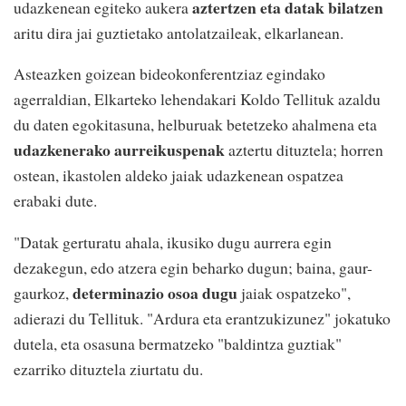
aztertzen eta datak bilatzen
udazkenean egiteko aukera
aritu dira jai guztietako antolatzaileak, elkarlanean.
Asteazken goizean bideokonferentziaz egindako
agerraldian, Elkarteko lehendakari Koldo Tellituk azaldu
du daten egokitasuna, helburuak betetzeko ahalmena eta
udazkenerako aurreikuspenak
aztertu dituztela; horren
ostean, ikastolen aldeko jaiak udazkenean ospatzea
erabaki dute.
"Datak gerturatu ahala, ikusiko dugu aurrera egin
dezakegun, edo atzera egin beharko dugun; baina, gaur-
determinazio osoa dugu
gaurkoz,
jaiak ospatzeko",
adierazi du Tellituk. "Ardura eta erantzukizunez" jokatuko
dutela, eta osasuna bermatzeko "baldintza guztiak"
ezarriko dituztela ziurtatu du.