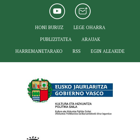
HONI BURUZ
LEGE OHARRA
PUBLIZITATEA
ARAUAK
HARREMANETARAKO
RSS
EGIN ALEAKIDE