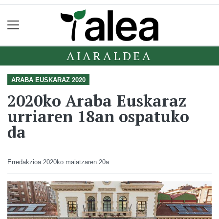
AIARALDEA
ARABA EUSKARAZ 2020
2020ko Araba Euskaraz
urriaren 18an ospatuko
da
Erredakzioa
2020ko maiatzaren 20a