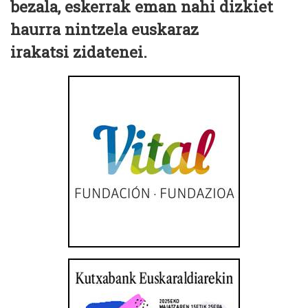
bezala, eskerrak eman nahi dizkiet
haurra nintzela euskaraz
irakatsi zidatenei.