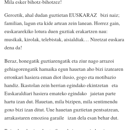
Mila esker bihotz-bihotzez!
Geroztik, ahal dudan guztietan EUSKARAZ bizi naiz;
familian, lagun eta kide artean zein lanean. Horrez gain,
euskararekiko lotura duen guztiak erakartzen nau:
musikak, kirolak, telebistak, aisialdiak… Niretzat euskara
dena da!
Beraz, honegatik guztiarengatik eta ziur nago arrazoi
gehiagorengatik hamaika egun hauetan aho bizi izatearen
erronkari hasiera eman diot ilusio, gogo eta motibazio
handiz. Ikastolan zein herrian egindako ekintzetan eta
Euskaraldiari hasiera emateko egindako jaietan parte
hartu izan dut. Hauetan, mila bizipen, mila sentimendu
goxo bizi izan ditut. Une hauetan guztietan pentsatzean,
arrakastaren emozioa garaile izan dela esan behar dut.