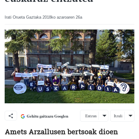
Irati Orueta Gaztaka
2018ko azaroaren 26a
Entzun
Itzuli
Gehitu gaitzazu Googlen
Amets Arzallusen bertsoak dioen