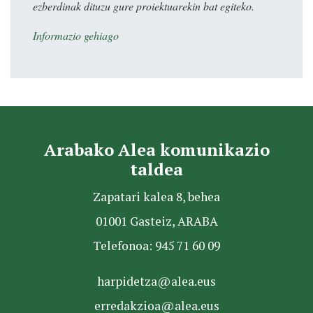
ezberdinak dituzu gure proiektuarekin bat egiteko.
Informazio gehiago
Arabako Alea komunikazio
taldea
Zapatari kalea 8, behea
01001 Gasteiz, ARABA
Telefonoa: 945 71 60 09
harpidetza@alea.eus
erredakzioa@alea.eus