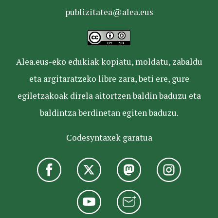
publizitatea@alea.eus
Alea.eus-eko edukiak kopiatu, moldatu, zabaldu
eta argitaratzeko libre zara, beti ere, gure
egiletzakoak direla aitortzen baldin baduzu eta
baldintza berdinetan egiten baduzu.
Codesyntaxek garatua