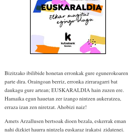
Bizitzako ibilibide honetan erronkak gure egunerokoaren
parte dira. Oraingoan berriz, erronka zirraragarri bat
daukagu gure artean; EUSKARALDIA hain zuzen ere.
Hamaika egun hauetan zer izango nintzen aukeratzea,
erraza izan zen niretzat. Ahobizi naiz!
Amets Arzallusen bertsoak dioen bezala, eskerrak eman
nahi dizkiet haurra nintzela euskaraz irakatsi zidatenei.