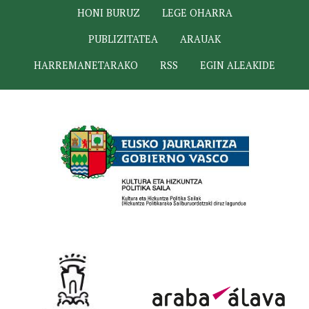
HONI BURUZ
LEGE OHARRA
PUBLIZITATEA
ARAUAK
HARREMANETARAKO
RSS
EGIN ALEAKIDE