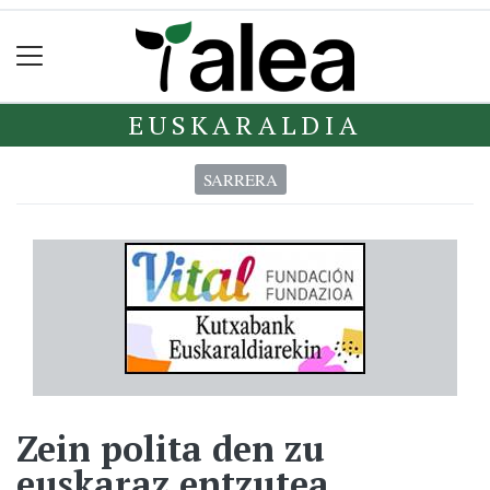
EUSKARALDIA
SARRERA
Zein polita den zu
euskaraz entzutea