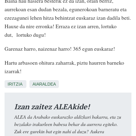
Baina hau hasiera besterik ez da izan, orain berriz,
aurrekoan esan dudan bezala, egunerokoan barneratu eta
ezezagunei lehen hitza behintzat euskaraz izan dadila beti.
Hauxe da nire erronka! Erraza ez izan arren, lortuko
dut, lortuko dugu!
Garenaz harro, naizenaz harro! 365 egun euskaraz!
Hartu arbasoen ohitura zaharrak, piztu haurren barneko
izarrak!
IRITZIA
AIARALDEA
Izan zaitez ALEAkide!
ALEA da Arabako euskarazko aldizkari bakarra, eta zu
bezalako irakurleen babesa behar du aurrera egiteko.
Zuk ere gurekin bat egin nahi al duzu? Aukera