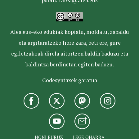
publizitatea@alea.eus
Alea.eus-eko edukiak kopiatu, moldatu, zabaldu
eta argitaratzeko libre zara, beti ere, gure
egiletzakoak direla aitortzen baldin baduzu eta
baldintza berdinetan egiten baduzu.
Codesyntaxek garatua
HONI BURUZ
LEGE OHARRA