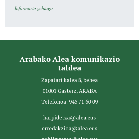
Informazio gehiago
Arabako Alea komunikazio
taldea
Zapatari kalea 8, behea
01001 Gasteiz, ARABA
Telefonoa: 945 71 60 09
harpidetza@alea.eus
erredakzioa@alea.eus