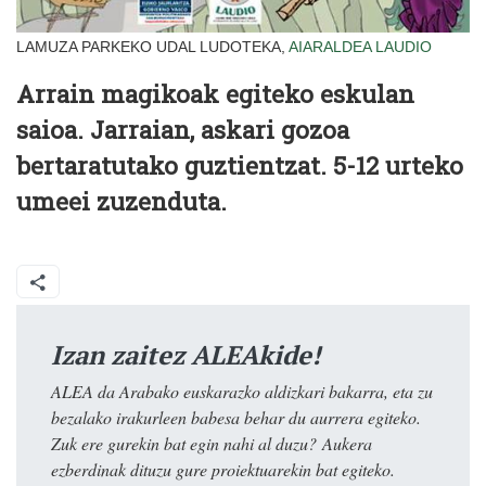
LAMUZA PARKEKO UDAL LUDOTEKA,
AIARALDEA
LAUDIO
Arrain magikoak egiteko eskulan
saioa. Jarraian, askari gozoa
bertaratutako guztientzat. 5-12 urteko
umeei zuzenduta.
Izan zaitez ALEAkide!
ALEA da Arabako euskarazko aldizkari bakarra, eta zu
bezalako irakurleen babesa behar du aurrera egiteko.
Zuk ere gurekin bat egin nahi al duzu? Aukera
ezberdinak dituzu gure proiektuarekin bat egiteko.