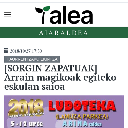
AIARALDEA
2018/10/27
17:30
HAURRENTZAKO EKINTZA
[SORGIN ZAPATUAK]
Arrain magikoak egiteko
eskulan saioa