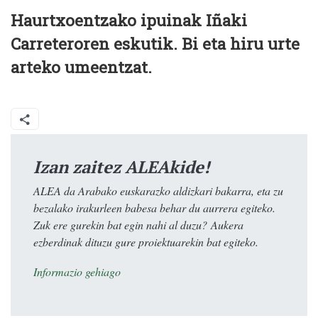
Haurtxoentzako ipuinak Iñaki
Carreteroren eskutik. Bi eta hiru urte
arteko umeentzat.
Izan zaitez ALEAkide!
ALEA da Arabako euskarazko aldizkari bakarra, eta zu
bezalako irakurleen babesa behar du aurrera egiteko.
Zuk ere gurekin bat egin nahi al duzu? Aukera
ezberdinak dituzu gure proiektuarekin bat egiteko.
Informazio gehiago