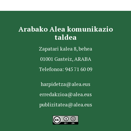
Arabako Alea komunikazio
taldea
Zapatari kalea 8, behea
01001 Gasteiz, ARABA
Telefonoa: 945 71 60 09
harpidetza@alea.eus
erredakzioa@alea.eus
publizitatea@alea.eus