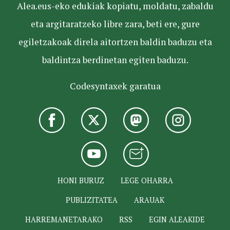
Alea.eus-eko edukiak kopiatu, moldatu, zabaldu
eta argitaratzeko libre zara, beti ere, gure
egiletzakoak direla aitortzen baldin baduzu eta
baldintza berdinetan egiten baduzu.
Codesyntaxek garatua
HONI BURUZ
LEGE OHARRA
PUBLIZITATEA
ARAUAK
HARREMANETARAKO
RSS
EGIN ALEAKIDE