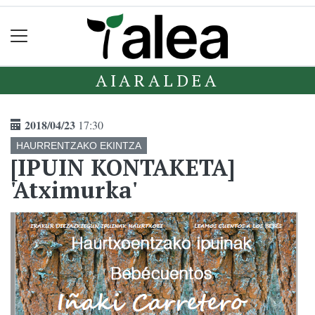
AIARALDEA
2018/04/23
17:30
HAURRENTZAKO EKINTZA
[IPUIN KONTAKETA]
'Atximurka'