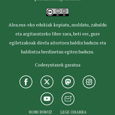
Alea.eus-eko edukiak kopiatu, moldatu, zabaldu
eta argitaratzeko libre zara, beti ere, gure
egiletzakoak direla aitortzen baldin baduzu eta
baldintza berdinetan egiten baduzu.
Codesyntaxek garatua
HONI BURUZ
LEGE OHARRA