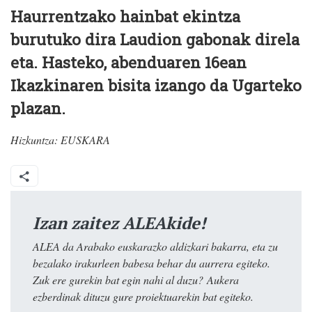
Haurrentzako hainbat ekintza
burutuko dira Laudion gabonak direla
eta. Hasteko, abenduaren 16ean
Ikazkinaren bisita izango da Ugarteko
plazan.
Hizkuntza:
EUSKARA
Izan zaitez ALEAkide!
ALEA da Arabako euskarazko aldizkari bakarra, eta zu
bezalako irakurleen babesa behar du aurrera egiteko.
Zuk ere gurekin bat egin nahi al duzu? Aukera
ezberdinak dituzu gure proiektuarekin bat egiteko.