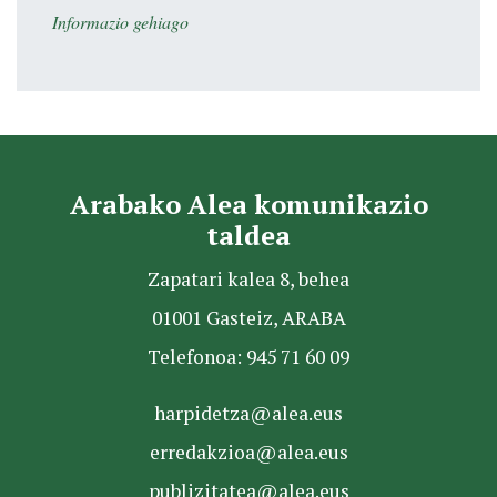
Informazio gehiago
Arabako Alea komunikazio
taldea
Zapatari kalea 8, behea
01001 Gasteiz, ARABA
Telefonoa: 945 71 60 09
harpidetza@alea.eus
erredakzioa@alea.eus
publizitatea@alea.eus