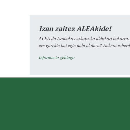
Izan zaitez ALEAkide!
ALEA da Arabako euskarazko aldizkari bakarra, e
ere gurekin bat egin nahi al duzu? Aukera ezberdi
Informazio gehiago