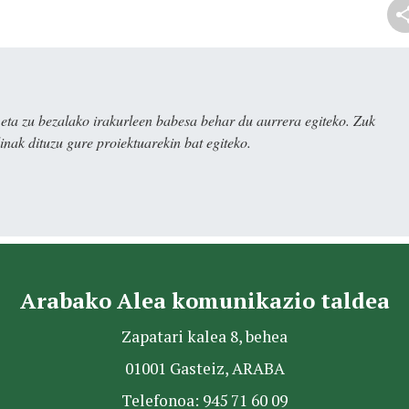
ta zu bezalako irakurleen babesa behar du aurrera egiteko. Zuk
nak dituzu gure proiektuarekin bat egiteko.
Arabako Alea komunikazio taldea
Zapatari kalea 8, behea
01001 Gasteiz, ARABA
Telefonoa: 945 71 60 09