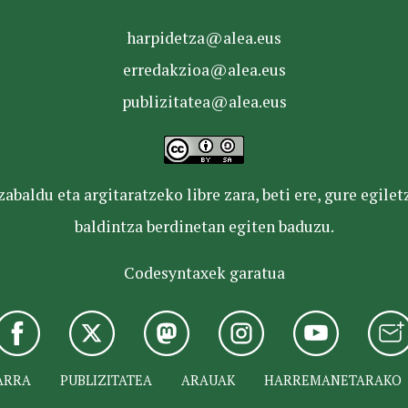
harpidetza@alea.eus
erredakzioa@alea.eus
publizitatea@alea.eus
baldu eta argitaratzeko libre zara, beti ere, gure egile
baldintza berdinetan egiten baduzu.
Codesyntaxek garatua
ARRA
PUBLIZITATEA
ARAUAK
HARREMANETARAKO