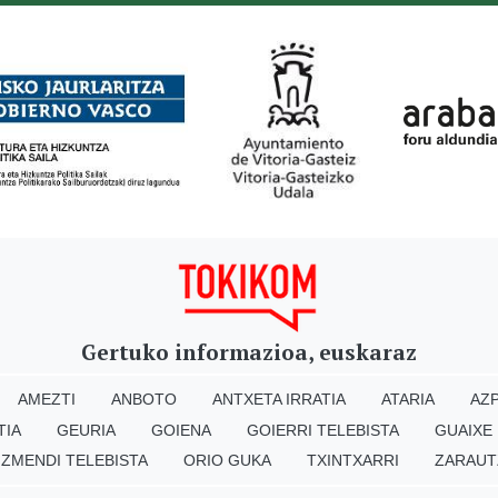
Gertuko informazioa, euskaraz
AMEZTI
ANBOTO
ANTXETA IRRATIA
ATARIA
AZP
TIA
GEURIA
GOIENA
GOIERRI TELEBISTA
GUAIXE
IZMENDI TELEBISTA
ORIO GUKA
TXINTXARRI
ZARAUT