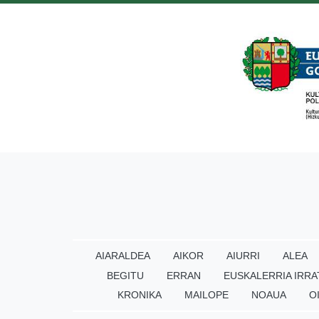
AIARALDEA
AIKOR
AIURRI
ALEA
BEGITU
ERRAN
EUSKALERRIA IRRA
KRONIKA
MAILOPE
NOAUA
O