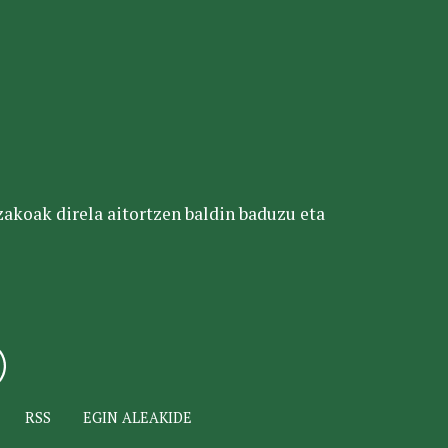
tzakoak direla aitortzen baldin baduzu eta
RSS
EGIN ALEAKIDE