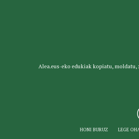
Alea.eus-eko edukiak kopiatu, moldatu, za
HONI BURUZ
LEGE OH