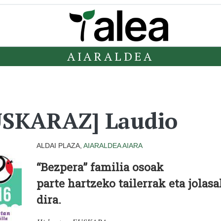
AIARALDEA
SKARAZ] Laudio
ALDAI PLAZA,
AIARALDEA
AIARA
“Bezpera” familia osoak
parte hartzeko tailerrak eta jolas
dira.