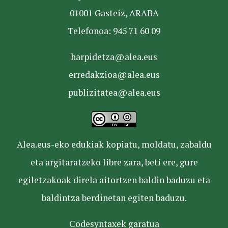
01001 Gasteiz, ARABA
Telefonoa: 945 71 60 09
harpidetza@alea.eus
erredakzioa@alea.eus
publizitatea@alea.eus
Alea.eus-eko edukiak kopiatu, moldatu, zabaldu
eta argitaratzeko libre zara, beti ere, gure
egiletzakoak direla aitortzen baldin baduzu eta
baldintza berdinetan egiten baduzu.
Codesyntaxek garatua