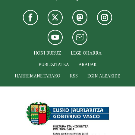
HONI BURUZ
LEGE OHARRA
PUBLIZITATEA
ARAUAK
HARREMANETARAKO
RSS
EGIN ALEAKIDE