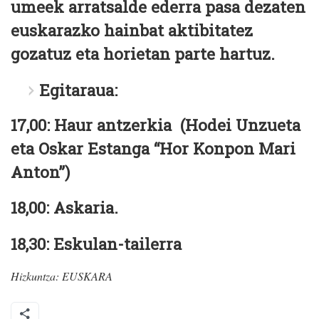
umeek arratsalde ederra pasa dezaten
euskarazko hainbat aktibitatez
gozatuz eta horietan parte hartuz.
Egitaraua:
17,00: Haur antzerkia (Hodei Unzueta
eta Oskar Estanga “Hor Konpon Mari
Anton”)
18,00: Askaria.
18,30: Eskulan-tailerra
Hizkuntza:
EUSKARA