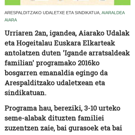
ARESPALDITZAKO UDALETXE ETA SINDIKATUA,
AIARALDEA
AIARA
Urriaren 2an, igandea, Aiarako Udalak
eta Hogeitalau Euskara Elkarteak
antolatzen duten 'Igande arratsaldeak
familian' programako 2016ko
bosgarren emanaldia egingo da
Arespalditzako udaletxean eta
sindikatuan
.
Programa hau, bereziki, 3-10 urteko
seme-alabak dituzten familiei
zuzentzen zaie, bai gurasoek eta bai