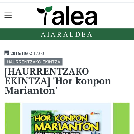
AIARALDEA
2016/10/02
17:00
HAURRENTZAKO EKINTZA
[HAURRENTZAKO
EKINTZA] 'Hor konpon
Marianton'