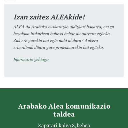
Izan zaitez ALEAkide!
ALEA da Arabako euskarazko aldizkari bakarra, eta zu
bezalako irakurleen babesa behar du aurrera egiteko.
Zuk ere gurekin bat egin nahi al duzu? Aukera
ezberdinak dituzu gure proiektuarekin bat egiteko.
Informazio gehiago
Arabako Alea komunikazio
taldea
Zapatari kalea 8, behea