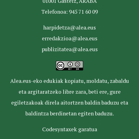
01001 Gasteiz, ARABA
Telefonoa: 945 71 60 09
harpidetza@alea.eus
erredakzioa@alea.eus
publizitatea@alea.eus
Alea.eus-eko edukiak kopiatu, moldatu, zabaldu
eta argitaratzeko libre zara, beti ere, gure
egiletzakoak direla aitortzen baldin baduzu eta
baldintza berdinetan egiten baduzu.
Codesyntaxek garatua