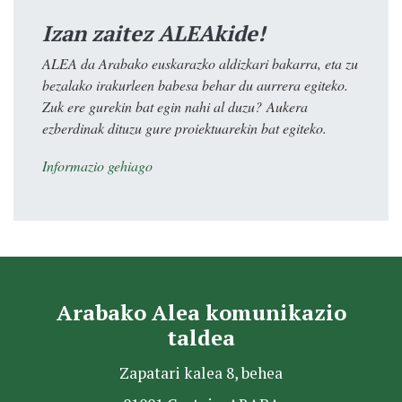
Izan zaitez ALEAkide!
ALEA da Arabako euskarazko aldizkari bakarra, eta zu
bezalako irakurleen babesa behar du aurrera egiteko.
Zuk ere gurekin bat egin nahi al duzu? Aukera
ezberdinak dituzu gure proiektuarekin bat egiteko.
Informazio gehiago
Arabako Alea komunikazio
taldea
Zapatari kalea 8, behea