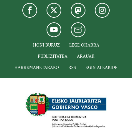
HONI BURUZ
LEGE OHARRA
PUBLIZITATEA
ARAUAK
HARREMANETARAKO
RSS
EGIN ALEAKIDE