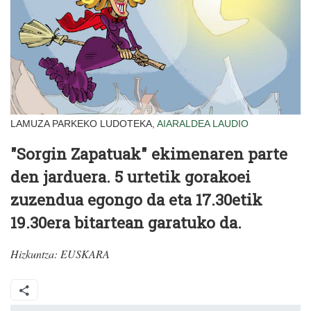
LAMUZA PARKEKO LUDOTEKA,
AIARALDEA
LAUDIO
"Sorgin Zapatuak" ekimenaren parte
den jarduera. 5 urtetik gorakoei
zuzendua egongo da eta 17.30etik
19.30era bitartean garatuko da.
Hizkuntza:
EUSKARA