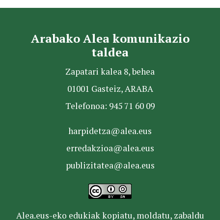
Arabako Alea komunikazio
taldea
Zapatari kalea 8, behea
01001 Gasteiz, ARABA
Telefonoa: 945 71 60 09
harpidetza@alea.eus
erredakzioa@alea.eus
publizitatea@alea.eus
Alea.eus-eko edukiak kopiatu, moldatu, zabaldu