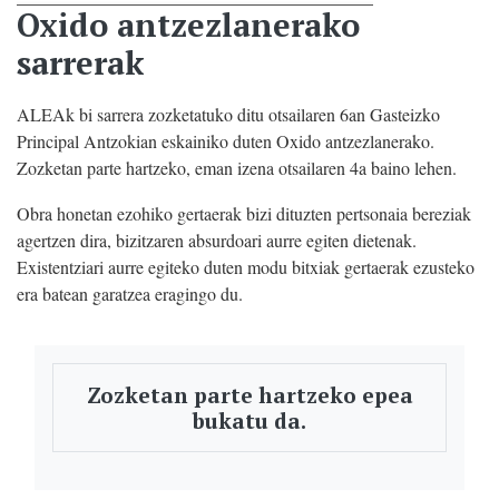
Oxido antzezlanerako
sarrerak
ALEAk bi sarrera zozketatuko ditu otsailaren 6an Gasteizko
Principal Antzokian eskainiko duten Oxido antzezlanerako.
Zozketan parte hartzeko, eman izena otsailaren 4a baino lehen.
Obra honetan ezohiko gertaerak bizi dituzten pertsonaia bereziak
agertzen dira, bizitzaren absurdoari aurre egiten dietenak.
Existentziari aurre egiteko duten modu bitxiak gertaerak ezusteko
era batean garatzea eragingo du.
Zozketan parte hartzeko epea
bukatu da.