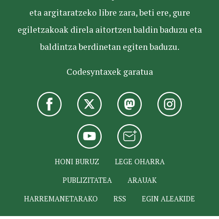
eta argitaratzeko libre zara, beti ere, gure
egiletzakoak direla aitortzen baldin baduzu eta
baldintza berdinetan egiten baduzu.
Codesyntaxek garatua
HONI BURUZ
LEGE OHARRA
PUBLIZITATEA
ARAUAK
HARREMANETARAKO
RSS
EGIN ALEAKIDE