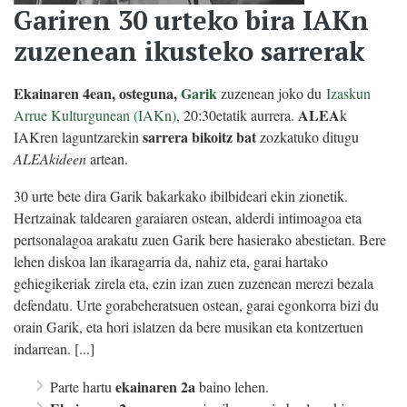
Gariren 30 urteko bira IAKn
zuzenean ikusteko sarrerak
Ekainaren 4ean, osteguna,
Garik
zuzenean joko du
Izaskun
ALEA
Arrue Kulturgunean (IAKn)
, 20:30etatik aurrera.
k
sarrera bikoitz bat
IAKren laguntzarekin
zozkatuko ditugu
ALEAkideen
artean.
30 urte bete dira Garik bakarkako ibilbideari ekin zionetik.
Hertzainak taldearen garaiaren ostean, alderdi intimoagoa eta
pertsonalagoa arakatu zuen Garik bere hasierako abestietan. Bere
lehen diskoa lan ikaragarria da, nahiz eta, garai hartako
gehiegikeriak zirela eta, ezin izan zuen zuzenean merezi bezala
defendatu. Urte gorabeheratsuen ostean, garai egonkorra bizi du
orain Garik, eta hori islatzen da bere musikan eta kontzertuen
indarrean. [...]
ekainaren 2a
Parte hartu
baino lehen.