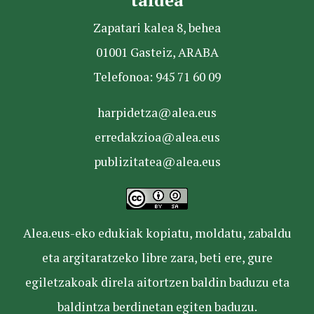
Zapatari kalea 8, behea
01001 Gasteiz, ARABA
Telefonoa: 945 71 60 09
harpidetza@alea.eus
erredakzioa@alea.eus
publizitatea@alea.eus
Alea.eus-eko edukiak kopiatu, moldatu, zabaldu
eta argitaratzeko libre zara, beti ere, gure
egiletzakoak direla aitortzen baldin baduzu eta
baldintza berdinetan egiten baduzu.