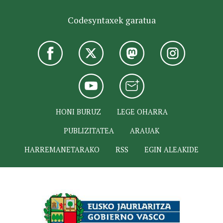
Codesyntaxek garatua
HONI BURUZ
LEGE OHARRA
PUBLIZITATEA
ARAUAK
HARREMANETARAKO
RSS
EGIN ALEAKIDE