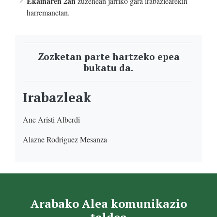
Ekainaren 2an
zuzenean jarriko gara irabazlearekin
harremanetan.
Zozketan parte hartzeko epea
bukatu da.
Irabazleak
Ane Aristi Alberdi
Alazne Rodriguez Mesanza
Arabako Alea komunikazio
taldea