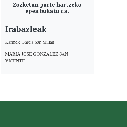
Zozketan parte hartzeko
epea bukatu da.
Irabazleak
Karmele Garcia San Millan
MARIA JOSE GONZALEZ SAN
VICENTE