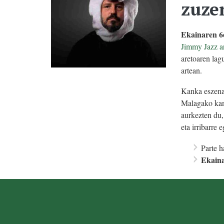
zuze
Ekainaren 6
Jimmy Jazz a
aretoaren lag
artean.
Kanka eszenat
Malagako kant
aurkezten du,
eta irribarre 
Parte h
Ekain