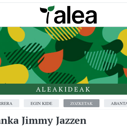
ALEAKIDEAK
RRERA
EGIN KIDE
ZOZKETAK
ABANT
anka Jimmy Jazzen