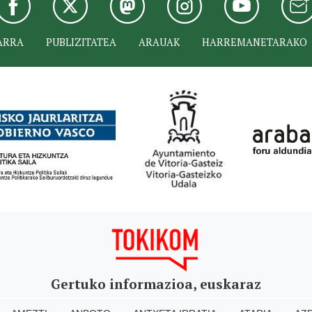
ARRA
PUBLIZITATEA
ARAUAK
HARREMANETARAKO
Gertuko informazioa, euskaraz