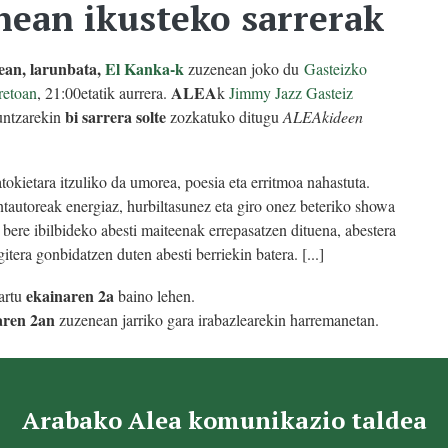
nean ikusteko sarrerak
ean, larunbata,
El Kanka-k
zuzenean joko du
Gasteizko
ALEA
retoan
, 21:00etatik aurrera.
k
Jimmy Jazz Gasteiz
bi sarrera solte
untzarekin
zozkatuko ditugu
ALEAkideen
okietara itzuliko da umorea, poesia eta erritmoa nahastuta.
autoreak energiaz, hurbiltasunez eta giro onez beteriko showa
 bere ibilbideko abesti maiteenak errepasatzen dituena, abestera
egitera gonbidatzen duten abesti berriekin batera. [...]
ekainaren 2a
artu
baino lehen.
aren 2an
zuzenean jarriko gara irabazlearekin harremanetan.
Arabako Alea komunikazio taldea