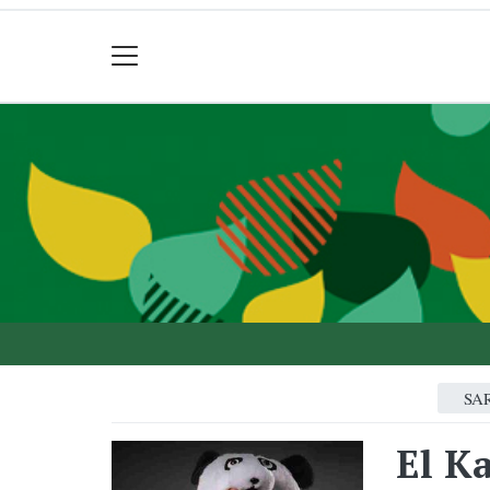
SA
El K