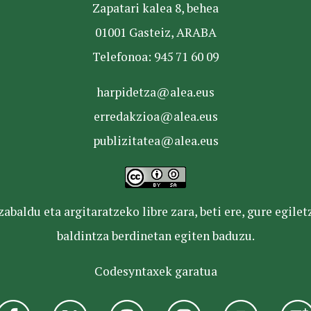
Zapatari kalea 8, behea
01001 Gasteiz, ARABA
Telefonoa: 945 71 60 09
harpidetza@alea.eus
erredakzioa@alea.eus
publizitatea@alea.eus
baldu eta argitaratzeko libre zara, beti ere, gure egile
baldintza berdinetan egiten baduzu.
Codesyntaxek garatua