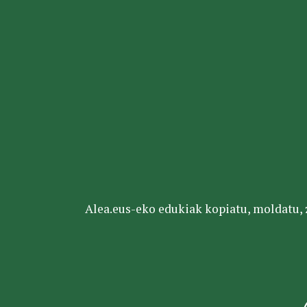
Alea.eus-eko edukiak kopiatu, moldatu, za