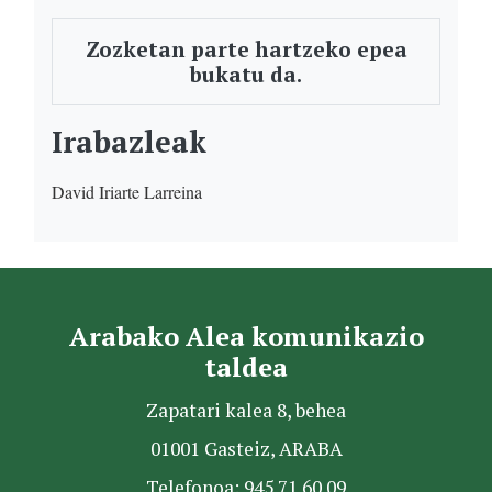
Zozketan parte hartzeko epea
bukatu da.
Irabazleak
David Iriarte Larreina
Arabako Alea komunikazio
taldea
Zapatari kalea 8, behea
01001 Gasteiz, ARABA
Telefonoa: 945 71 60 09