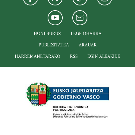
HONI BURUZ
LEGE OHARRA
PUBLIZITATEA
ARAUAK
HARREMANETARAKO
RSS
EGIN ALEAKIDE