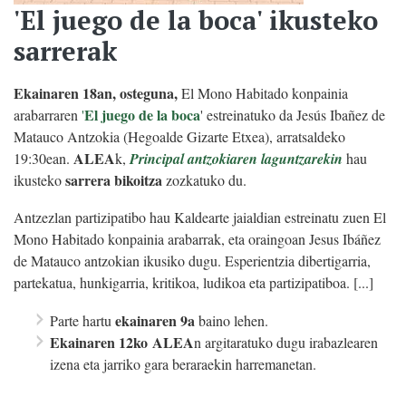
'El juego de la boca' ikusteko
sarrerak
Ekainaren 18an, osteguna,
El Mono Habitado konpainia
El juego de la boca
arabarraren
'
' estreinatuko da Jesús Ibañez de
Matauco Antzokia (Hegoalde Gizarte Etxea), arratsaldeko
ALEA
19:30ean.
k,
Principal antzokiaren laguntzarekin
hau
sarrera bikoitza
ikusteko
zozkatuko du.
Antzezlan partizipatibo hau Kaldearte jaialdian estreinatu zuen El
Mono Habitado konpainia arabarrak, eta oraingoan Jesus Ibáñez
de Matauco antzokian ikusiko dugu. Esperientzia dibertigarria,
partekatua, hunkigarria, kritikoa, ludikoa eta partizipatiboa. [...]
ekainaren 9a
Parte hartu
baino lehen.
Ekainaren 12
ko
ALEA
n argitaratuko dugu irabazlearen
izena eta jarriko gara beraraekin harremanetan.