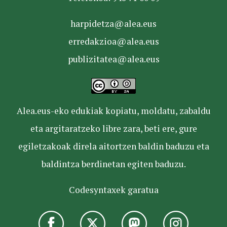
harpidetza@alea.eus
erredakzioa@alea.eus
publizitatea@alea.eus
Alea.eus-eko edukiak kopiatu, moldatu, zabaldu
eta argitaratzeko libre zara, beti ere, gure
egiletzakoak direla aitortzen baldin baduzu eta
baldintza berdinetan egiten baduzu.
Codesyntaxek garatua