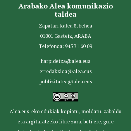
Arabako Alea komunikazio
taldea
Zapatari kalea 8, behea
01001 Gasteiz, ARABA
Telefonoa: 945 71 60 09
harpidetza@alea.eus
erredakzioa@alea.eus
publizitatea@alea.eus
Alea.eus-eko edukiak kopiatu, moldatu, zabaldu
eta argitaratzeko libre zara, beti ere, gure