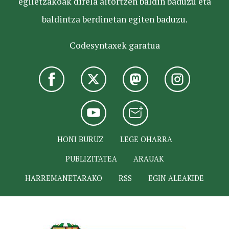
egiletzakoak direla aitortzen baldin baduzu eta
baldintza berdinetan egiten baduzu.
Codesyntaxek garatua
HONI BURUZ
LEGE OHARRA
PUBLIZITATEA
ARAUAK
HARREMANETARAKO
RSS
EGIN ALEAKIDE