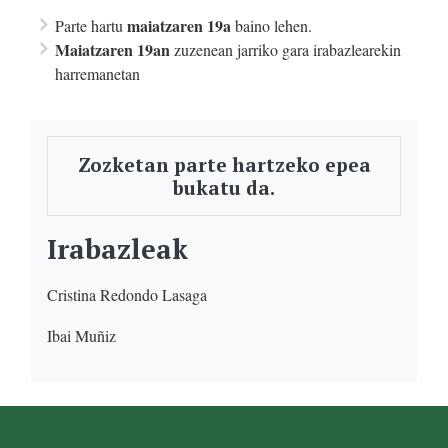
maiatzaren 19a
Parte hartu
baino lehen.
Maiatzaren 19an
zuzenean jarriko gara irabazlearekin
harremanetan
Zozketan parte hartzeko epea
bukatu da.
Irabazleak
Cristina Redondo Lasaga
Ibai Muñiz