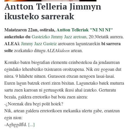
Antton Telleria Jimmyn
ikusteko sarrerak
Maiatzaren 22an, ostirala,
Antton Telleriak "NI NI NI"
aukeztuko du
Gasteizko Jimmy Jazz aretoan
, 20:30etatik aurrera.
ALEA
bi sarrera
k
Jimmy Jazz Gasteiz
aretoaren laguntzarekin
solte
zozkatuko ditugu
ALEAkideen
artean.
Komiko baten biografian elementu ezinbestekoa da jendaurrean
egindako lehenbiziko txistearen oroitzapena. Nik ere gogoan dut
nirea. 9 hilabete nituen. Gurasoen etxean nengoen lasai-lasai.
Euren lagun batzuk etorri ziren bixitan. Lagunetako batek muturra
sartu zuen karroan ni gertuagotik ikusi ahal izateko. Gerturatu
bezala, galdera erretoriko bat bota zuen airera:
-¿Norenak dira begi polit hoiek?
Nik, artean galdera erretorikoen mekanika ulertu gabe, erantzun
egin nion:
-Aghggdffd.
[...]