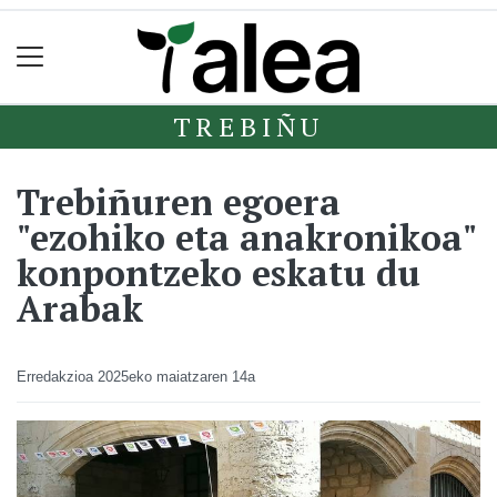
TREBIÑU
Trebiñuren egoera
"ezohiko eta anakronikoa"
konpontzeko eskatu du
Arabak
Erredakzioa
2025eko maiatzaren 14a