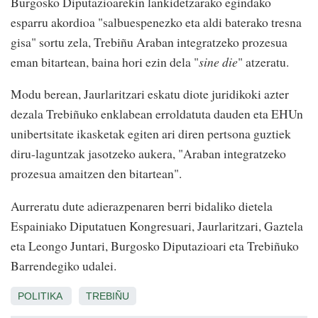
Burgosko Diputazioarekin lankidetzarako egindako
esparru akordioa "salbuespenezko eta aldi baterako tresna
gisa" sortu zela, Trebiñu Araban integratzeko prozesua
eman bitartean, baina hori ezin dela "
sine die
" atzeratu.
Modu berean, Jaurlaritzari eskatu diote juridikoki azter
dezala Trebiñuko enklabean erroldatuta dauden eta EHUn
unibertsitate ikasketak egiten ari diren pertsona guztiek
diru-laguntzak jasotzeko aukera, "Araban integratzeko
prozesua amaitzen den bitartean".
Aurreratu dute adierazpenaren berri bidaliko dietela
Espainiako Diputatuen Kongresuari, Jaurlaritzari, Gaztela
eta Leongo Juntari, Burgosko Diputazioari eta Trebiñuko
Barrendegiko udalei.
POLITIKA
TREBIÑU