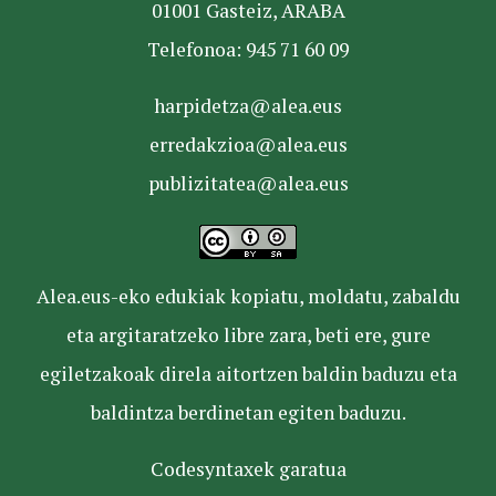
01001 Gasteiz, ARABA
Telefonoa: 945 71 60 09
harpidetza@alea.eus
erredakzioa@alea.eus
publizitatea@alea.eus
Alea.eus-eko edukiak kopiatu, moldatu, zabaldu
eta argitaratzeko libre zara, beti ere, gure
egiletzakoak direla aitortzen baldin baduzu eta
baldintza berdinetan egiten baduzu.
Codesyntaxek garatua