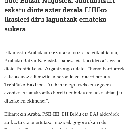
dute Batzar Nagusiek. Jaurlaritzari
eskatu diote azter dezala EHUko
ikasleei diru laguntzak emateko
aukera.
Elkarrekin Arabak aurkeztutako mozio batetik abiatuta,
Arabako Batzar Nagusiek "babesa eta lankidetza" agertu
diete Trebiñuko eta Argantzongo udalek "beren herritarrek
askatasunez adierazitako borondatea oinarri hartuta,
Trebiñuko Enklabea Araban integratzeko eta egoera
ezohiko eta anakroniko horri irtenbidea emateko abian jar
ditzaketen ekimenei".
Elkarrekin Araba, PSE-EE, EH Bildu eta EAJ alderdiek
aurkeztu eta onartutako mozioak gogora ekarri du