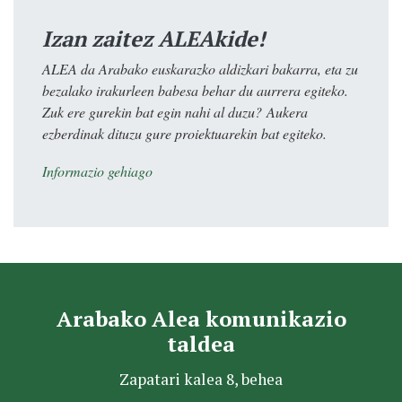
Izan zaitez ALEAkide!
ALEA da Arabako euskarazko aldizkari bakarra, eta zu
bezalako irakurleen babesa behar du aurrera egiteko.
Zuk ere gurekin bat egin nahi al duzu? Aukera
ezberdinak dituzu gure proiektuarekin bat egiteko.
Informazio gehiago
Arabako Alea komunikazio
taldea
Zapatari kalea 8, behea