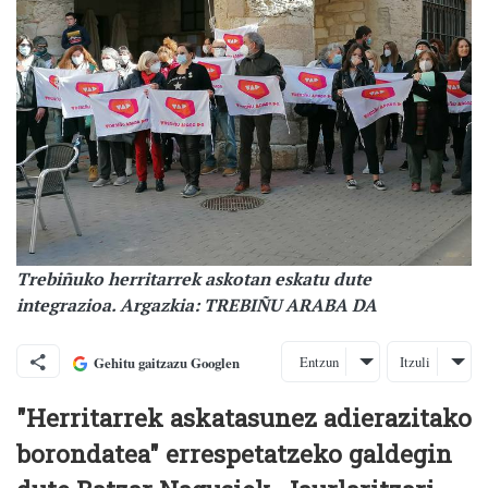
Trebiñuko herritarrek askotan eskatu dute
integrazioa. Argazkia: TREBIÑU ARABA DA
Entzun
Itzuli
Gehitu gaitzazu Googlen
"Herritarrek askatasunez adierazitako
borondatea" errespetatzeko galdegin