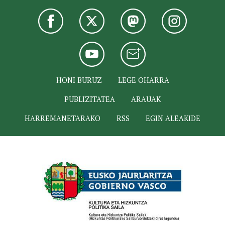
HONI BURUZ
LEGE OHARRA
PUBLIZITATEA
ARAUAK
HARREMANETARAKO
RSS
EGIN ALEAKIDE