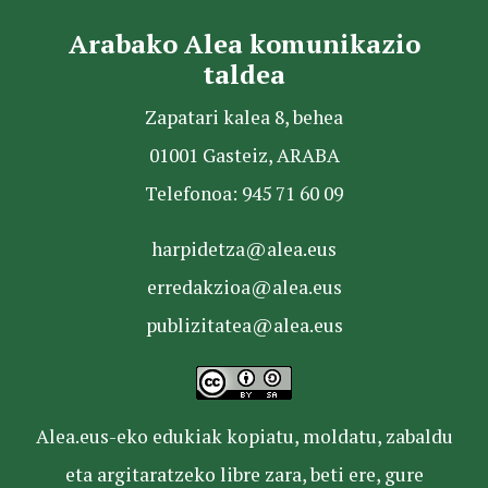
Arabako Alea komunikazio
taldea
Zapatari kalea 8, behea
01001 Gasteiz, ARABA
Telefonoa: 945 71 60 09
harpidetza@alea.eus
erredakzioa@alea.eus
publizitatea@alea.eus
Alea.eus-eko edukiak kopiatu, moldatu, zabaldu
eta argitaratzeko libre zara, beti ere, gure