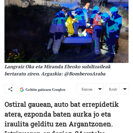
Langraiz Oka eta Miranda Ebroko suhiltzaileak
bertaratu ziren. Argazkia: @BomberosAraba
Entzun
Itzuli
Gehitu gaitzazu Googlen
Ostiral gauean, auto bat errepidetik
atera, ezponda baten aurka jo eta
iraulita gelditu zen Argantzonen.