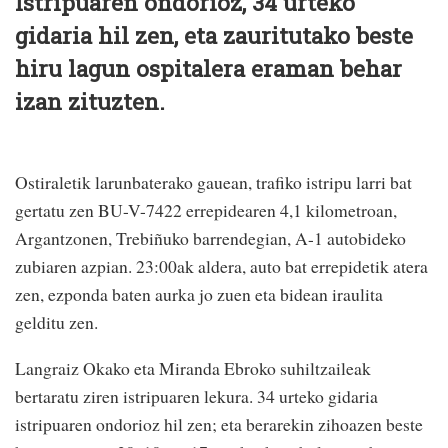
Istripuaren ondorioz, 34 urteko
gidaria hil zen, eta zauritutako beste
hiru lagun ospitalera eraman behar
izan zituzten.
Ostiraletik larunbaterako gauean, trafiko istripu larri bat
gertatu zen BU-V-7422 errepidearen 4,1 kilometroan,
Argantzonen, Trebiñuko barrendegian, A-1 autobideko
zubiaren azpian. 23:00ak aldera, auto bat errepidetik atera
zen, ezponda baten aurka jo zuen eta bidean iraulita
gelditu zen.
Langraiz Okako eta Miranda Ebroko suhiltzaileak
bertaratu ziren istripuaren lekura. 34 urteko gidaria
istripuaren ondorioz hil zen; eta berarekin zihoazen beste