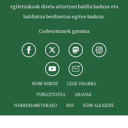
egiletzakoak direla aitortzen baldin baduzu eta
baldintza berdinetan egiten baduzu.
Codesyntaxek garatua
HONI BURUZ
LEGE OHARRA
PUBLIZITATEA
ARAUAK
HARREMANETARAKO
RSS
EGIN ALEAKIDE