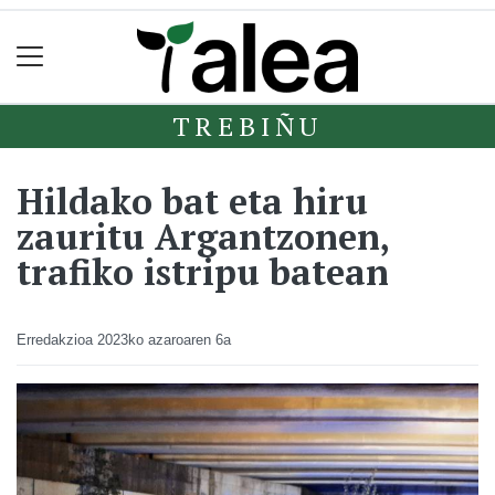
TREBIÑU
Hildako bat eta hiru
zauritu Argantzonen,
trafiko istripu batean
Erredakzioa
2023ko azaroaren 6a