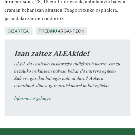
hiru pertsona, 28, 18 eta 17 urtekoak, anbulantzia batean
eraman behar izan zituzten Txagorritxuko ospitalera,
jasandako zaurien ondorioz.
GIZARTEA
TREBIÑU
ARGANTZON
Izan zaitez ALEAkide!
ALEA da Arabako euskarazko aldizkari bakarra, eta zu
bezalako irakurleen babesa behar du aurrera egiteko.
Zuk ere gurekin bat egin nahi al duzu? Aukera
ezberdinak dituzu gure proiektuarekin bat egiteko.
Informazio gehiago