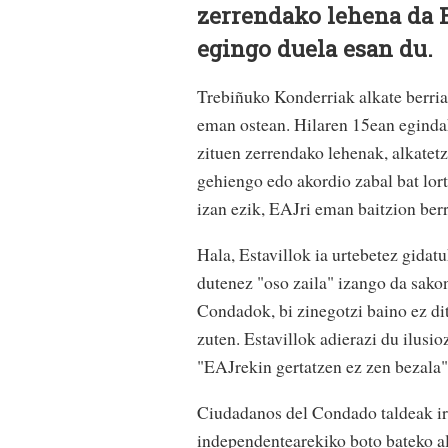
zerrendako lehena da E
egingo duela esan du.
Trebiñuko Konderriak alkate berri
eman ostean. Hilaren 15ean egindak
zituen zerrendako lehenak, alkatetz
gehiengo edo akordio zabal bat lor
izan ezik, EAJri eman baitzion berr
Hala, Estavillok ia urtebetez gidat
dutenez "oso zaila" izango da sako
Condadok, bi zinegotzi baino ez di
zuten. Estavillok adierazi du ilusio
"EAJrekin gertatzen ez zen bezala"
Ciudadanos del Condado taldeak ir
independentearekiko boto bateko a