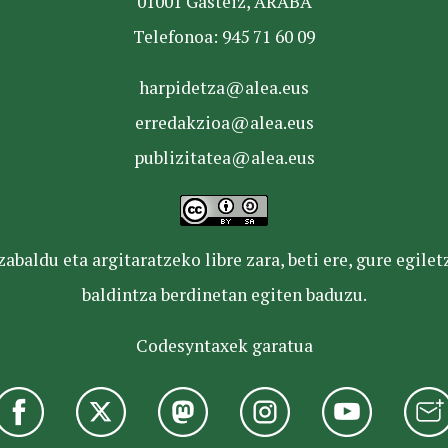
01001 Gasteiz, ARABA
Telefonoa: 945 71 60 09
harpidetza@alea.eus
erredakzioa@alea.eus
publizitatea@alea.eus
baldu eta argitaratzeko libre zara, beti ere, gure egile
baldintza berdinetan egiten baduzu.
Codesyntaxek garatua