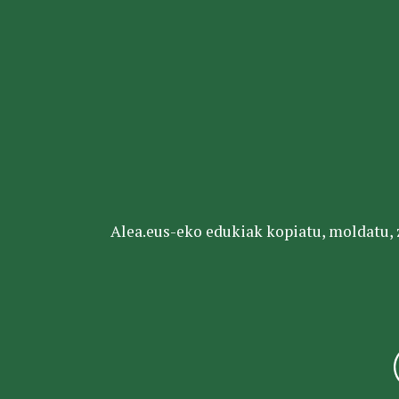
Alea.eus-eko edukiak kopiatu, moldatu, za