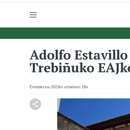
Adolfo Estavill
Trebiñuko EAJk
Erredakzioa
2022ko uztailaren 19a