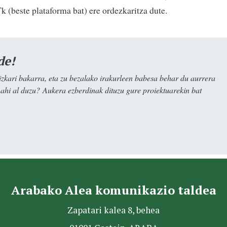
k (beste plataforma bat) ere ordezkaritza dute.
de!
kari bakarra, eta zu bezalako irakurleen babesa behar du aurrera
nahi al duzu? Aukera ezberdinak dituzu gure proiektuarekin bat
Arabako Alea komunikazio taldea
Zapatari kalea 8, behea