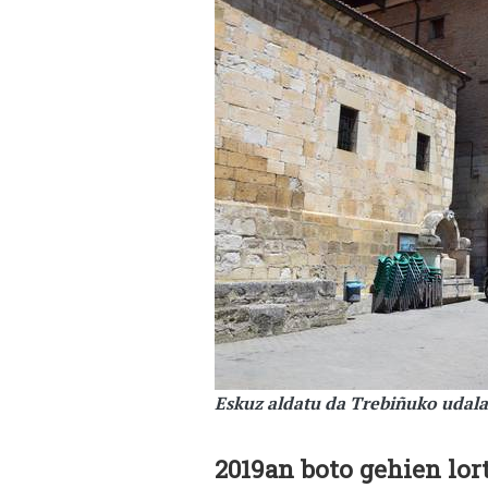
Eskuz aldatu da Trebiñuko udal
2019an boto gehien lo