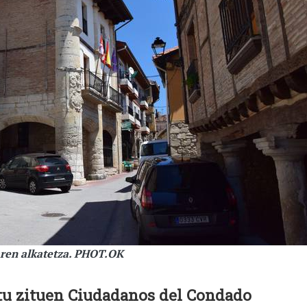
aren alkatetza. PHOT.OK
rtu zituen Ciudadanos del Condado