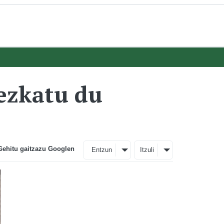
dezkatu du
Gehitu gaitzazu Googlen
Entzun
Itzuli