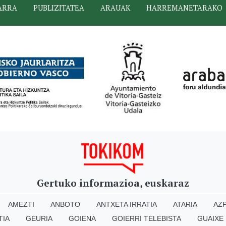
ARRA
PUBLIZITATEA
ARAUAK
HARREMANETARAKO
Gertuko informazioa, euskaraz
AMEZTI
ANBOTO
ANTXETA IRRATIA
ATARIA
AZP
TIA
GEURIA
GOIENA
GOIERRI TELEBISTA
GUAIXE