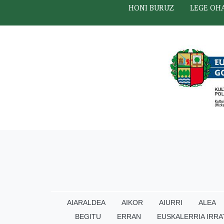
HONI BURUZ
LEGE OH
AIARALDEA
AIKOR
AIURRI
ALEA
BEGITU
ERRAN
EUSKALERRIA IRRA