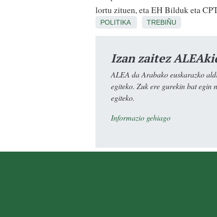
lortu zituen, eta EH Bilduk eta CPT
POLITIKA
TREBIÑU
Izan zaitez ALEAki
ALEA da Arabako euskarazko aldiz
egiteko. Zuk ere gurekin bat egin 
egiteko.
Informazio gehiago