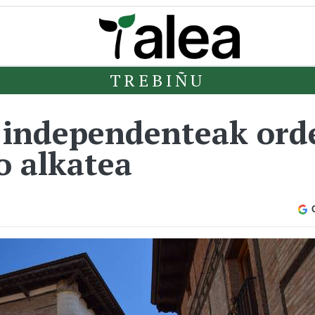
TREBIÑU
o independenteak or
o alkatea