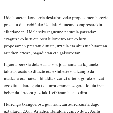
Uda honetan konderria deskubritzeko proposamen berezia
prestatu du Trebiñuko Udalak Fauneando enpresarekin
elkarlanean. Udalerriko ingurune naturala patxadaz
ezagutzeko hiru eta bost kilometro arteko hiru
proposamen prestatu dituzte, uztaila eta abuztua bitartean,
artadien artean, pagadietan eta galsoroetan.
Egoera berezia dela eta, askoz jota hamalau laguneko
taldeak osatuko dituzte eta ezinbestekoa izango da
maskara eramatea. Ibilaldiak zortzi urtetik gorakoentzat
egokituta daude; eta txakurra eramanez gero, lotuta izan
behar da. Irteera guztiak 1o:00etan hasiko dira.
Hurrengo txangoa ostegun honetan aurreikusita dago,
uztailaren 23an. Artadien Ibilaldia egingo dute, Agilu