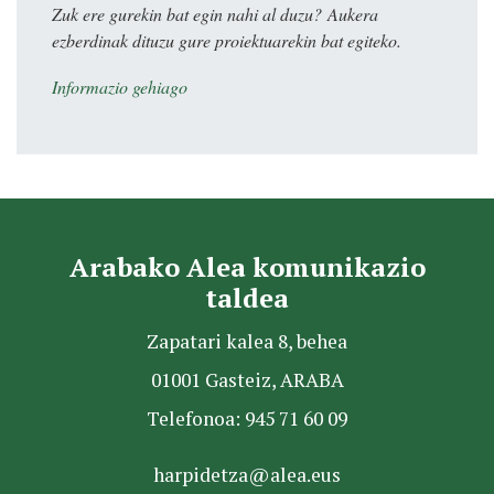
Zuk ere gurekin bat egin nahi al duzu? Aukera
ezberdinak dituzu gure proiektuarekin bat egiteko.
Informazio gehiago
Arabako Alea komunikazio
taldea
Zapatari kalea 8, behea
01001 Gasteiz, ARABA
Telefonoa: 945 71 60 09
harpidetza@alea.eus