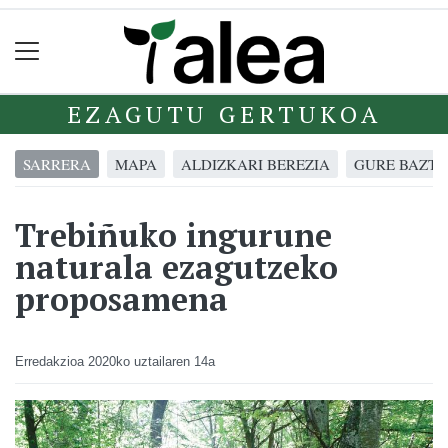
EZAGUTU GERTUKOA
SARRERA
MAPA
ALDIZKARI BEREZIA
GURE BAZT
Trebiñuko ingurune
naturala ezagutzeko
proposamena
Erredakzioa
2020ko uztailaren 14a