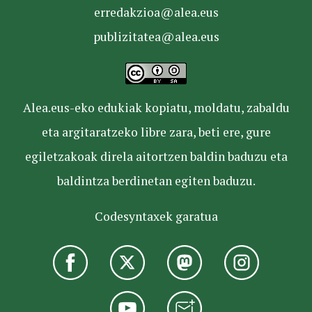
erredakzioa@alea.eus
publizitatea@alea.eus
Alea.eus-eko edukiak kopiatu, moldatu, zabaldu
eta argitaratzeko libre zara, beti ere, gure
egiletzakoak direla aitortzen baldin baduzu eta
baldintza berdinetan egiten baduzu.
Codesyntaxek garatua