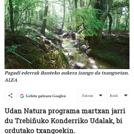
Pagadi ederrak ikusteko aukera izango da txangoetan.
ALEA
Entzun
Itzuli
Gehitu gaitzazu Googlen
Udan Natura programa martxan jarri
du Trebiñuko Konderriko Udalak, bi
ordutako txangoekin.