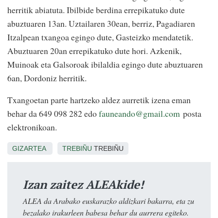
herritik abiatuta. Ibilbide berdina errepikatuko dute
abuztuaren 13an. Uztailaren 30ean, berriz, Pagadiaren
Itzalpean txangoa egingo dute, Gasteizko mendatetik.
Abuztuaren 20an errepikatuko dute hori. Azkenik,
Muinoak eta Galsoroak ibilaldia egingo dute abuztuaren
6an, Dordoniz herritik.
Txangoetan parte hartzeko aldez aurretik izena eman
behar da 649 098 282 edo
fauneando@gmail.com
posta
elektronikoan.
GIZARTEA
TREBIÑU
TREBIÑU
Izan zaitez ALEAkide!
ALEA da Arabako euskarazko aldizkari bakarra, eta zu
bezalako irakurleen babesa behar du aurrera egiteko.