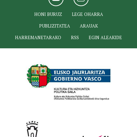
HONI BURUZ
LEGE OHARRA
PUBLIZITATEA
ARAUAK
HARREMANETARAKO
RSS
EGIN ALEAKIDE