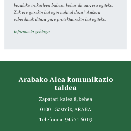
bezalako irakurleen babesa behar du aurrera egiteko.
Zuk ere gurekin bat egin nahi al duzu? Aukera
ezberdinak dituzu gure proiektuarekin bat egiteko.
Informazio gehiago
Arabako Alea komunikazio
taldea
Zapatari kalea 8, behea
01001 Gasteiz, ARABA
Telefonoa: 945 71 60 09