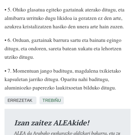
• 5. Ohiko glasatua egiteko gaztainak aterako ditugu, eta
almibarra urrituko dugu likidoa ia geratzen ez den arte,
azukrea kristalizatzen hasiko den unera arte hain zuzen.
• 6. Orduan, gaztainak barrura sartu eta bainatu egingo
ditugu, eta ondoren, sareta batean xukatu eta lehortzen
utziko ditugu.
• 7. Momentuan jango baditugu, magdalena txikietako
kapsuletan jarriko ditugu. Oparitu nahi baditugu,
aluminiozko paperezko laukitxoetan bilduko ditugu.
ERREZETAK
TREBIÑU
Izan zaitez ALEAkide!
ALEA da Arabako euskarazko aldizkari bakarra, eta zu