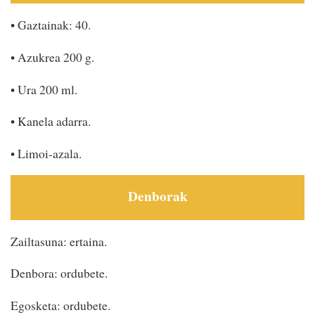
• Gaztainak: 40.
• Azukrea 200 g.
• Ura 200 ml.
• Kanela adarra.
• Limoi-azala.
Denborak
Zailtasuna: ertaina.
Denbora: ordubete.
Egosketa: ordubete.