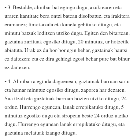
• 3. Bestalde, almibar bat egingo dugu, azukrearen eta
uraren kantitate bera ontzi batean disolbatuz, eta irakitera
eramanez; limoi-azala eta kanela gehituko ditugu, eta
minutu batzuk loditzen utziko dugu. Egiten den bitartean,
gaztaina zurituak egosiko ditugu, 20 minutuz, ur hotzetik
abiatuta. Urak ez du bor-bor egin behar, gaztainak hautsi
ez daitezen; eta ez dira gehiegi egosi behar pure bat bihur
ez daitezen.
• 4. Almibarra eginda dagoenean, gaztainak barruan sartu
eta hamar minutuz egosiko ditugu, zaporea har dezaten.
Sua itzali eta gaztainak barruan hozten utziko ditugu, 24
orduz. Hurrengo egunean, lanak errepikatuko ditugu, 5
minutuz egosiko dugu eta siropean beste 24 orduz utziko
dugu. Hurrengo egunean lanak errepikatuko ditugu, eta
gaztaina melatuak izango ditugu.