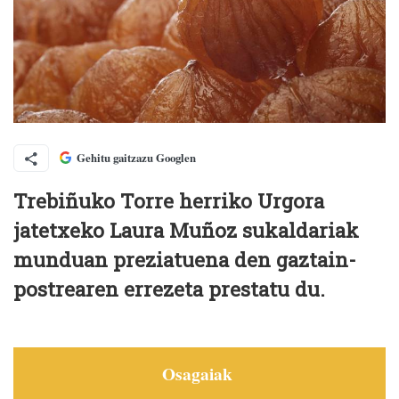
Gehitu gaitzazu Googlen
Trebiñuko Torre herriko Urgora
jatetxeko Laura Muñoz sukaldariak
munduan preziatuena den gaztain-
postrearen errezeta prestatu du.
Osagaiak