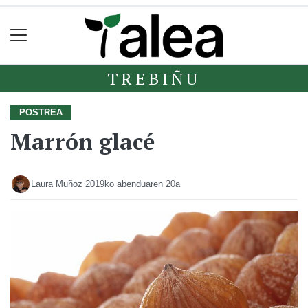
TREBIÑU
POSTREA
Marrón glacé
Laura Muñoz
2019ko abenduaren 20a