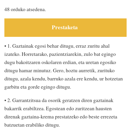
48 orduko atsedena.
Prestaketa
• 1. Gaztainak egosi behar ditugu, erraz zuritu ahal
izateko. Horretarako, pazientziarekin, zulo bat egingo
dugu bakoitzaren oskolaren erdian, eta uretan egosiko
ditugu hamar minutuz. Gero, hoztu aurretik, zurituko
ditugu, azala kendu, barruko azala ere kendu, ur hotzetan
garbitu eta gorde egingo ditugu.
• 2. Garrantzitsua da osorik geratzen diren gaztainak
bakarrik erabiltzea. Egostean edo zuritzean hausten
direnak gaztaina-krema prestatzeko edo beste errezeta
batzuetan erabiliko ditugu.