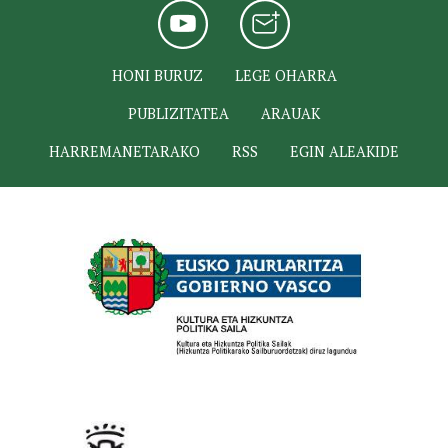
HONI BURUZ
LEGE OHARRA
PUBLIZITATEA
ARAUAK
HARREMANETARAKO
RSS
EGIN ALEAKIDE