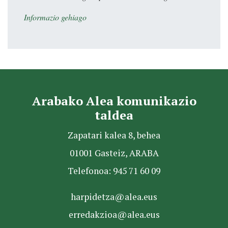
Informazio gehiago
Arabako Alea komunikazio
taldea
Zapatari kalea 8, behea
01001 Gasteiz, ARABA
Telefonoa: 945 71 60 09
harpidetza@alea.eus
erredakzioa@alea.eus