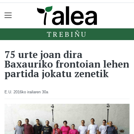
TREBIÑU
75 urte joan dira
Baxauriko frontoian lehen
partida jokatu zenetik
E.U.
2016ko irailaren 30a