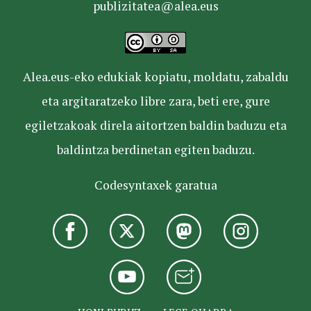
publizitatea@alea.eus
Alea.eus-eko edukiak kopiatu, moldatu, zabaldu
eta argitaratzeko libre zara, beti ere, gure
egiletzakoak direla aitortzen baldin baduzu eta
baldintza berdinetan egiten baduzu.
Codesyntaxek garatua