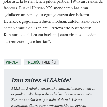
jolastu zela bertan lehen pilota partida. 1941ean eraikia da
frontoia, Euskal Herrian XX. mendearen hasieran
eginikoen antzera, gaur egun geratzen den bakarra.
Herrikoek gogoratzen duten moduan, z
aldientzako babes
batean eraikia da, izan ere "Errioxa edo Nafarroatik
Kantauri kostaldera eta bueltan joaten zirenek, atseden
hartzen zuten gure herrian".
KIROLA
TREBIÑU
TREBIÑU
Izan zaitez ALEAkide!
ALEA da Arabako euskarazko aldizkari bakarra, eta zu
bezalako irakurleen babesa behar du aurrera egiteko.
Zuk ere gurekin bat egin nahi al duzu? Aukera
ezberdinak dituzu gure proiektuarekin bat egiteko.