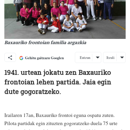
Baxauriko frontoian familia argazkia
Entzun
Itzuli
Gehitu gaitzazu Googlen
1941. urtean jokatu zen Baxauriko
frontoian lehen partida. Jaia egin
dute gogoratzeko.
Irailaren 17an, Baxauriko frontoi eguna ospatu zuten.
Pilota partidak egin zituzten gogoratzeko duela 75 urte