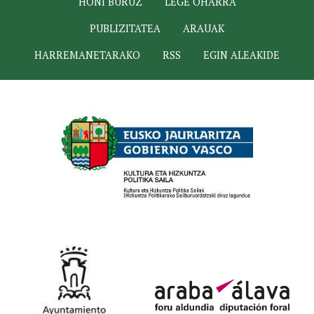
HONI BURUZ
LEGE OHARRA
PUBLIZITATEA
ARAUAK
HARREMANETARAKO
RSS
EGIN ALEAKIDE