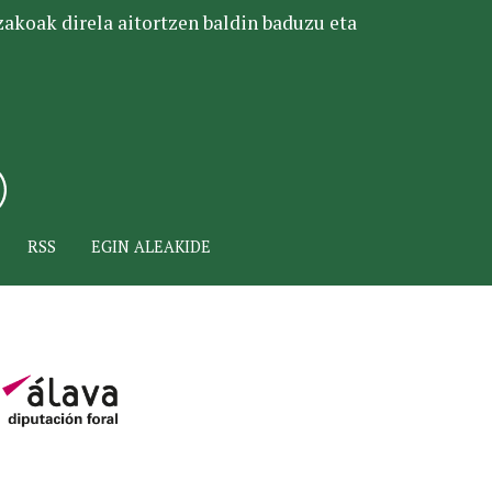
tzakoak direla aitortzen baldin baduzu eta
RSS
EGIN ALEAKIDE