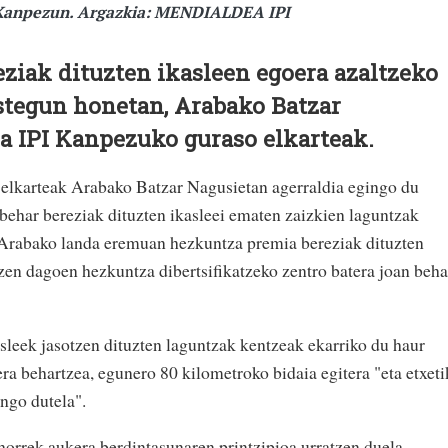
 Kanpezun. Argazkia: MENDIALDEA IPI
ziak dituzten ikasleen egoera azaltzeko
stegun honetan, Arabako Batzar
a IPI Kanpezuko guraso elkarteak.
elkarteak Arabako Batzar Nagusietan agerraldia egingo du
ehar bereziak dituzten ikasleei ematen zaizkien laguntzak
Arabako landa eremuan hezkuntza premia bereziak dituzten
en dagoen hezkuntza dibertsifikatzeko zentro batera joan beha
asleek jasotzen dituzten laguntzak kentzeak ekarriko du haur
ra behartzea, egunero 80 kilometroko bidaia egitera "eta etxeti
ngo dutela".
horrek aukera berdintasunaren printzipioa urratzen duela,