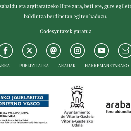
baldu eta argitaratzeko libre zara, beti ere, gure egile
baldintza berdinetan egiten baduzu.
Codesyntaxek garatua
ARRA
PUBLIZITATEA
ARAUAK
HARREMANETARAKO