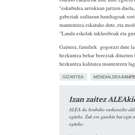
"eskubidea arriskuan jartzen duela,
gabeziak zailtasun handiagoak sort
mantentzea eskatuko dute, eta modu
"Landa eskolak inklusiboak eta guzt
Gainera, familiek gogorazi dute la
hezkuntza behar bereziak dituzten ik
hezkuntza kalitatea mantentzen lag
GIZARTEA
MENDIALDEA
KANP
Izan zaitez ALEAki
ALEA da Arabako euskarazko aldiz
egiteko. Zuk ere gurekin bat egin 
egiteko.