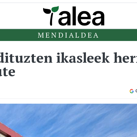
MENDIALDEA
ituzten ikasleek her
ute