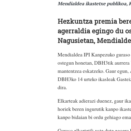
Mendialdea ikastetxe publikoa,
Hezkuntza premia bere
agerraldia egingo du o
Nagusietan, Mendialde
Mendialdea IPI Kanpezuko guraso 
ostegun honetan, DBH3tik aurrera b
mantentzea eskatzeko. Gaur egun, 
DBH3ko 14 urteko ikasleak Gasteiz
dira.
Elkarteak adierazi duenez, gaur ik
horiek beren ingurutik kanpo ikaste
kanpo bidaian bi ordu gehiago ema
Guraso elkartetik uste dute egoera 