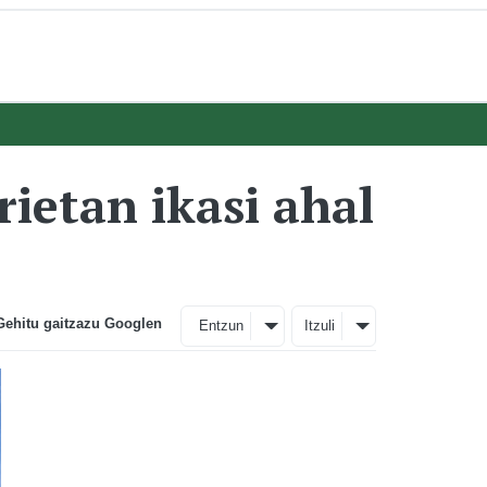
rietan ikasi ahal
Gehitu gaitzazu Googlen
Entzun
Itzuli