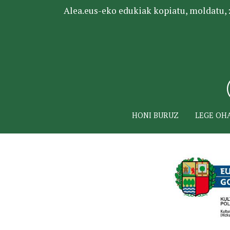
Alea.eus-eko edukiak kopiatu, moldatu, za
HONI BURUZ
LEGE OH