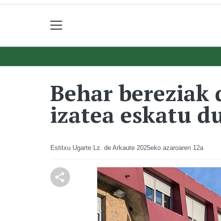
Behar bereziak d
izatea eskatu d
Estitxu Ugarte Lz. de Arkaute
2025eko azaroaren 12a