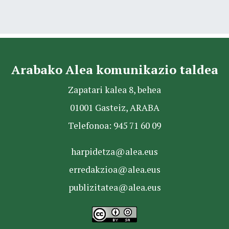
Arabako Alea komunikazio taldea
Zapatari kalea 8, behea
01001 Gasteiz, ARABA
Telefonoa: 945 71 60 09
harpidetza@alea.eus
erredakzioa@alea.eus
publizitatea@alea.eus