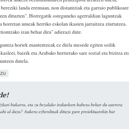
 bereziki landa eremuan, non distantziak eta garraio publikoar
zen dituzten". Horregatik osteguneko agerraldian laguntzak
 horretan umeak herriko eskolan ikasten jarraitzea ziurtatzea.
iontzako izan behar dira" adierazi dute.
guntza horiek mantentzeak ez diela mesede egiten soilik
asleei, baizik eta Arabako herrietako sare sozial eta bizitza et
untzen dutela.
EZU
de!
kari bakarra, eta zu bezalako irakurleen babesa behar du aurrera
nahi al duzu? Aukera ezberdinak dituzu gure proiektuarekin bat