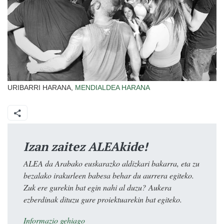
URIBARRI HARANA,
MENDIALDEA
HARANA
Izan zaitez ALEAkide!
ALEA da Arabako euskarazko aldizkari bakarra, eta zu
bezalako irakurleen babesa behar du aurrera egiteko.
Zuk ere gurekin bat egin nahi al duzu? Aukera
ezberdinak dituzu gure proiektuarekin bat egiteko.
Informazio gehiago