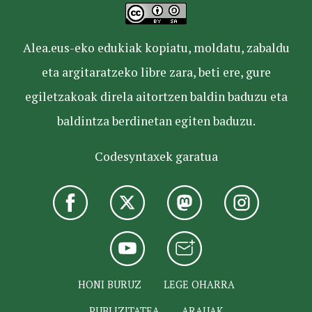
Alea.eus-eko edukiak kopiatu, moldatu, zabaldu
eta argitaratzeko libre zara, beti ere, gure
egiletzakoak direla aitortzen baldin baduzu eta
baldintza berdinetan egiten baduzu.
Codesyntaxek garatua
HONI BURUZ
LEGE OHARRA
PUBLIZITATEA
ARAUAK