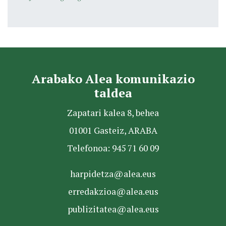
Arabako Alea komunikazio
taldea
Zapatari kalea 8, behea
01001 Gasteiz, ARABA
Telefonoa: 945 71 60 09
harpidetza@alea.eus
erredakzioa@alea.eus
publizitatea@alea.eus