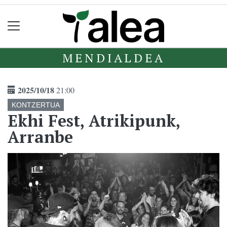
MENDIALDEA
2025/10/18
21:00
KONTZERTUA
Ekhi Fest, Atrikipunk,
Arranbe