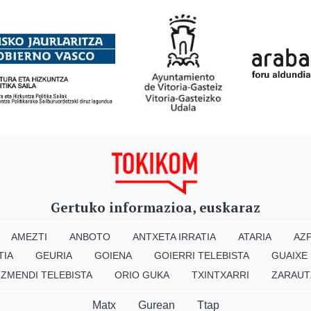
Gertuko informazioa, euskaraz
AMEZTI
ANBOTO
ANTXETA IRRATIA
ATARIA
AZP
TIA
GEURIA
GOIENA
GOIERRI TELEBISTA
GUAIXE
IZMENDI TELEBISTA
ORIO GUKA
TXINTXARRI
ZARAUT
Matx
Gurean
Ttap