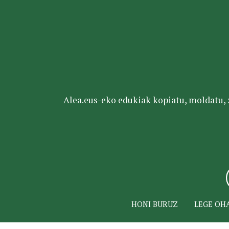
Alea.eus-eko edukiak kopiatu, moldatu, za
HONI BURUZ
LEGE OH