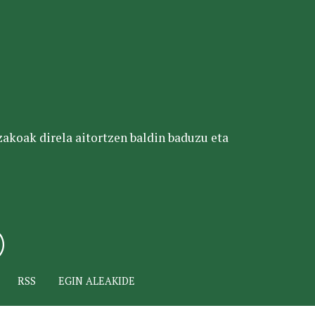
tzakoak direla aitortzen baldin baduzu eta
RSS
EGIN ALEAKIDE