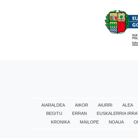
AIARALDEA
AIKOR
AIURRI
ALEA
BEGITU
ERRAN
EUSKALERRIA IRRA
KRONIKA
MAILOPE
NOAUA
O