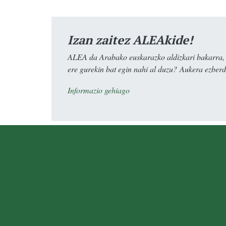
Izan zaitez ALEAkide!
ALEA da Arabako euskarazko aldizkari bakarra, e
ere gurekin bat egin nahi al duzu? Aukera ezberdi
Informazio gehiago