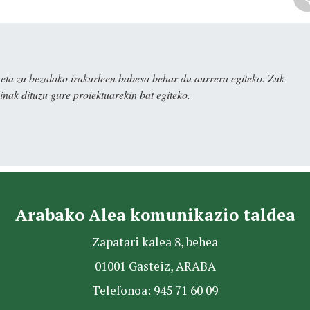
ta zu bezalako irakurleen babesa behar du aurrera egiteko. Zuk
nak dituzu gure proiektuarekin bat egiteko.
Arabako Alea komunikazio taldea
Zapatari kalea 8, behea
01001 Gasteiz, ARABA
Telefonoa: 945 71 60 09