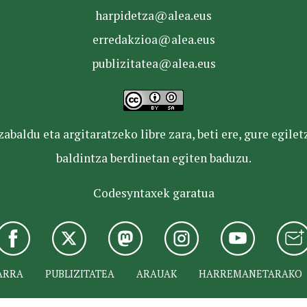
harpidetza@alea.eus
erredakzioa@alea.eus
publizitatea@alea.eus
baldu eta argitaratzeko libre zara, beti ere, gure egile
baldintza berdinetan egiten baduzu.
Codesyntaxek garatua
ARRA
PUBLIZITATEA
ARAUAK
HARREMANETARAKO