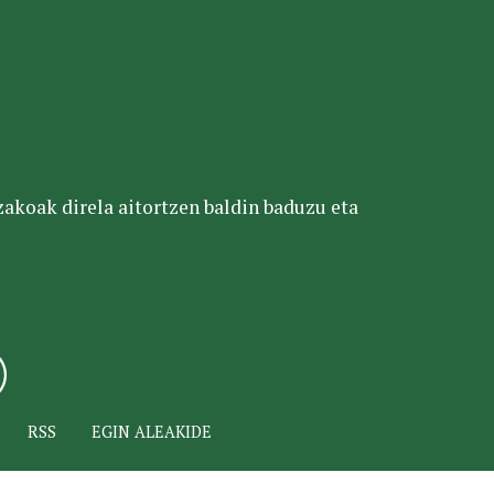
tzakoak direla aitortzen baldin baduzu eta
RSS
EGIN ALEAKIDE