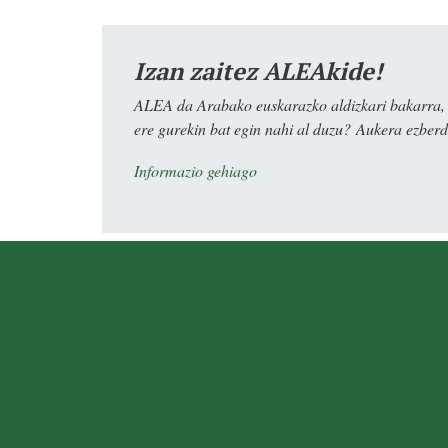
Izan zaitez ALEAkide!
ALEA da Arabako euskarazko aldizkari bakarra, e
ere gurekin bat egin nahi al duzu? Aukera ezberdi
Informazio gehiago