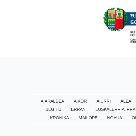
AIARALDEA
AIKOR
AIURRI
ALEA
BEGITU
ERRAN
EUSKALERRIA IRRA
KRONIKA
MAILOPE
NOAUA
O