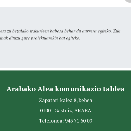
ta zu bezalako irakurleen babesa behar du aurrera egiteko. Zuk
nak dituzu gure proiektuarekin bat egiteko.
Arabako Alea komunikazio taldea
Zapatari kalea 8, behea
01001 Gasteiz, ARABA
Telefonoa: 945 71 60 09