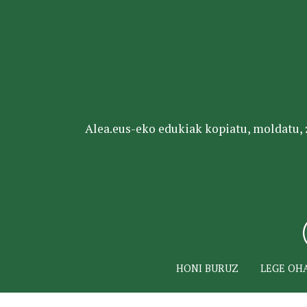
Alea.eus-eko edukiak kopiatu, moldatu, za
HONI BURUZ
LEGE OH