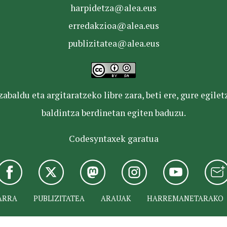
harpidetza@alea.eus
erredakzioa@alea.eus
publizitatea@alea.eus
baldu eta argitaratzeko libre zara, beti ere, gure egile
baldintza berdinetan egiten baduzu.
Codesyntaxek garatua
ARRA
PUBLIZITATEA
ARAUAK
HARREMANETARAKO