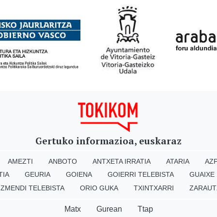
Gertuko informazioa, euskaraz
AMEZTI
ANBOTO
ANTXETA IRRATIA
ATARIA
AZP
TIA
GEURIA
GOIENA
GOIERRI TELEBISTA
GUAIXE
IZMENDI TELEBISTA
ORIO GUKA
TXINTXARRI
ZARAUT
Matx
Gurean
Ttap