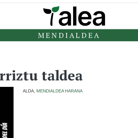
MENDIALDEA
rriztu taldea
ALDA,
MENDIALDEA
HARANA