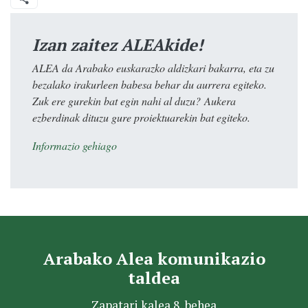
Izan zaitez ALEAkide!
ALEA da Arabako euskarazko aldizkari bakarra, eta zu
bezalako irakurleen babesa behar du aurrera egiteko.
Zuk ere gurekin bat egin nahi al duzu? Aukera
ezberdinak dituzu gure proiektuarekin bat egiteko.
Informazio gehiago
Arabako Alea komunikazio
taldea
Zapatari kalea 8, behea