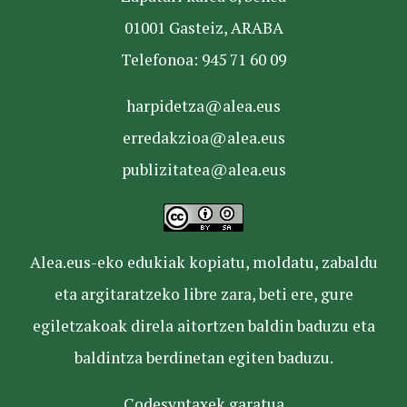
01001 Gasteiz, ARABA
Telefonoa: 945 71 60 09
harpidetza@alea.eus
erredakzioa@alea.eus
publizitatea@alea.eus
Alea.eus-eko edukiak kopiatu, moldatu, zabaldu
eta argitaratzeko libre zara, beti ere, gure
egiletzakoak direla aitortzen baldin baduzu eta
baldintza berdinetan egiten baduzu.
Codesyntaxek garatua