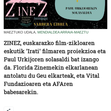
MAEZTUKO UDALA,
MENDIALDEA
ARRAIA-MAEZTU
ZINEZ, euskarazko film-zikloaren
eskutik 'Irati' filmaren proiekzioa eta
Paul Urkijoren solasaldi bat izango
da. Florida Zinemekin elkarlanean
antolatu du Geu elkarteak, eta Vital
Fundazioaren eta AFAren
babesarekin.