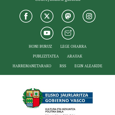
HONI BURUZ
LEGE OHARRA
PUBLIZITATEA
ARAUAK
HARREMANETARAKO
RSS
EGIN ALEAKIDE