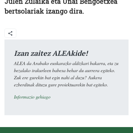
Julen Zulaika eta Unai Bengoetxea
bertsolariak izango dira.
Izan zaitez ALEAkide!
ALEA da Arabako euskarazko aldizkari bakarra, eta zu
bezalako irakurleen babesa behar du aurrera egiteko.
Zuk ere gurekin bat egin nahi al duzu? Aukera
ezberdinak dituzu gure proiektuarekin bat egiteko.
Informazio gehiago