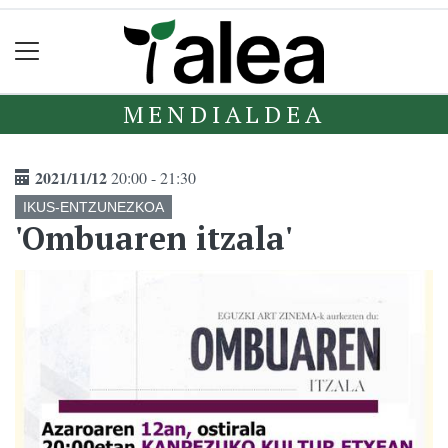
MENDIALDEA
2021/11/12
20:00 - 21:30
IKUS-ENTZUNEZKOA
'Ombuaren itzala'