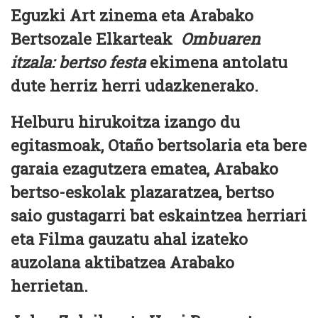
Eguzki Art zinema eta Arabako
Bertsozale Elkarteak
Ombuaren
itzala: bertso festa
ekimena antolatu
dute herriz herri udazkenerako.
Helburu hirukoitza izango du
egitasmoak, Otaño bertsolaria eta bere
garaia ezagutzera ematea, Arabako
bertso-eskolak plazaratzea, bertso
saio gustagarri bat eskaintzea herriari
eta Filma gauzatu ahal izateko
auzolana aktibatzea Arabako
herrietan.