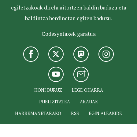
egiletzakoak direla aitortzen baldin baduzu eta
baldintza berdinetan egiten baduzu.
Codesyntaxek garatua
HONI BURUZ
LEGE OHARRA
PUBLIZITATEA
ARAUAK
HARREMANETARAKO
RSS
EGIN ALEAKIDE