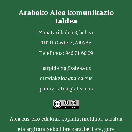
Arabako Alea komunikazio
taldea
Zapatari kalea 8, behea
01001 Gasteiz, ARABA
Telefonoa: 945 71 60 09
harpidetza@alea.eus
erredakzioa@alea.eus
publizitatea@alea.eus
Alea.eus-eko edukiak kopiatu, moldatu, zabaldu
eta argitaratzeko libre zara, beti ere, gure