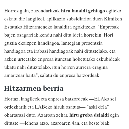
hiru lanaldi gehiago
Horrez gain, zuzendaritzak
egiteko
eskatu die langileei, aplikazio subsidiarioa duen Kimiken
Estatuko Hitzarmeneko lanaldira egokitzeko. "Enpresak
bajen osagarriak kendu nahi ditu ideia horrekin. Hori
guztia ekoizpen handiagoa, lantegian presentzia
handiagoa eta irabazi handiagoak nahi dituztelako, eta
azken urteetako enpresa itunetan hobetutako eskubideak
ukatu nahi dituztelako, itun horren aurrera-eragina
amaitzear baita", salatu du enpresa batzordeak.
Hitzarmen berria
Hortaz, langileek eta enpresa batzordeak —ELAko sei
ordezkarik eta LABeko hiruk osatuta— "aski dela"
hiru greba deialdi
ohartarazi dute. Azaroan zehar,
egin
dituzte —lehena atzo, azaroaren 4an, eta beste biak