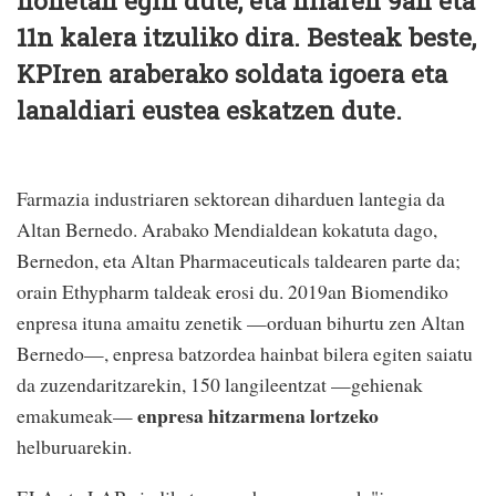
honetan egin dute, eta hilaren 9an eta
11n kalera itzuliko dira. Besteak beste,
KPIren araberako soldata igoera eta
lanaldiari eustea eskatzen dute.
Farmazia industriaren sektorean diharduen lantegia da
Altan Bernedo. Arabako Mendialdean kokatuta dago,
Bernedon, eta Altan Pharmaceuticals taldearen parte da;
orain Ethypharm taldeak erosi du. 2019an Biomendiko
enpresa ituna amaitu zenetik —orduan bihurtu zen Altan
Bernedo—, enpresa batzordea hainbat bilera egiten saiatu
da zuzendaritzarekin, 150 langileentzat —gehienak
enpresa hitzarmena lortzeko
emakumeak—
helburuarekin.