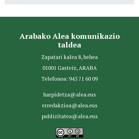
Arabako Alea komunikazio
taldea
Zapatari kalea 8, behea
01001 Gasteiz, ARABA
Telefonoa: 945 71 60 09
harpidetza@alea.eus
erredakzioa@alea.eus
publizitatea@alea.eus