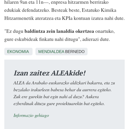
hilaren 9an eta 11n—, enpresa hitzarmen berrirako
edukiak defendatzeko. Besteak beste, Estatuko Kimika
Hitzarmenetik ateratzea eta KPIa kontuan izatea nahi dute.
baldintza zein lanaldia okertzea
"Ez dugu
onartuko,
gure eskubideak finkatu nahi ditugu", adierazi dute.
EKONOMIA
MENDIALDEA
BERNEDO
Izan zaitez ALEAkide!
ALEA da Arabako euskarazko aldizkari bakarra, eta zu
bezalako irakurleen babesa behar du aurrera egiteko.
Zuk ere gurekin bat egin nahi al duzu? Aukera
ezberdinak dituzu gure proiektuarekin bat egiteko.
Informazio gehiago