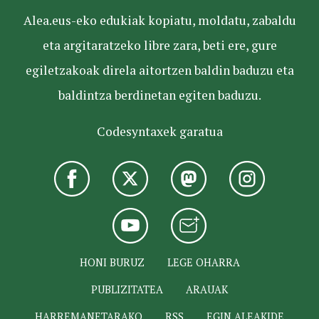
Alea.eus-eko edukiak kopiatu, moldatu, zabaldu
eta argitaratzeko libre zara, beti ere, gure
egiletzakoak direla aitortzen baldin baduzu eta
baldintza berdinetan egiten baduzu.
Codesyntaxek garatua
HONI BURUZ
LEGE OHARRA
PUBLIZITATEA
ARAUAK
HARREMANETARAKO
RSS
EGIN ALEAKIDE