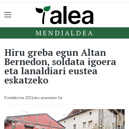
MENDIALDEA
Hiru greba egun Altan
Bernedon, soldata igoera
eta lanaldiari eustea
eskatzeko
Erredakzioa
2021eko azaroaren 5a