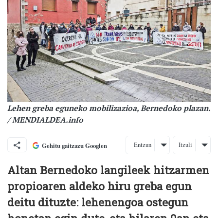
Lehen greba eguneko mobilizazioa, Bernedoko plazan.
/ MENDIALDEA.info
Entzun
Itzuli
Gehitu gaitzazu Googlen
Altan Bernedoko langileek hitzarmen
propioaren aldeko hiru greba egun
deitu dituzte: lehenengoa ostegun