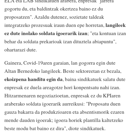
ELA eta LAB sindikatuen arabera, enpresak "jarrera
gogortu du, eta baldintzak okertzea baino ez du
proposatzen". Azaldu dutenez, sozietate taldeak
langileek
integratzeko prozesuak iraun duen epe horretan,
ez dute inolako soldata igoerarik izan
; "eta kontuan izan
behar da soldata prekarioak izan dituztela abiapuntu",
ohartarazi dute.
Gainera, Covid-19aren garaian, lan gogorra egin dute
Altan Bernedoko langileek. Beste sektoreetan ez bezala,
ekoizpena handitu egin da
, baina sindikatuek salatu dute
enpresak ez duela areagotze hori konpentsatu nahi izan.
Hitzarmenaren negoziazioetan, enpresak ez du KPIaren
araberako soldata igoerarik aurreikusi: "Proposatu duen
gauza bakarra da produkzioaren eta absentismorik ezaren
mende dauden igoerak; igoera horiek plantilla kaltetzeko
beste modu bat baino ez dira", diote sindikatuek.