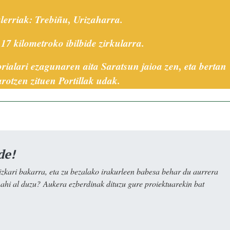
lerriak: Trebiñu, Urizaharra.
17 kilometroko ibilbide zirkularra.
torialari ezagunaren aita Saratsun jaioa zen, eta bertan
arotzen zituen Portillak udak.
de!
kari bakarra, eta zu bezalako irakurleen babesa behar du aurrera
nahi al duzu? Aukera ezberdinak dituzu gure proiektuarekin bat