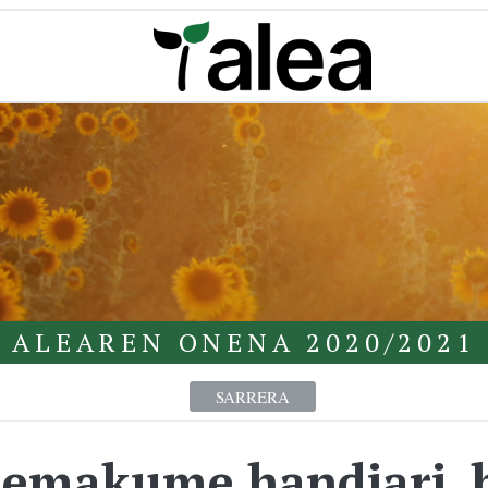
ALEAREN ONENA 2020/2021
SARRERA
a emakume handiari, 