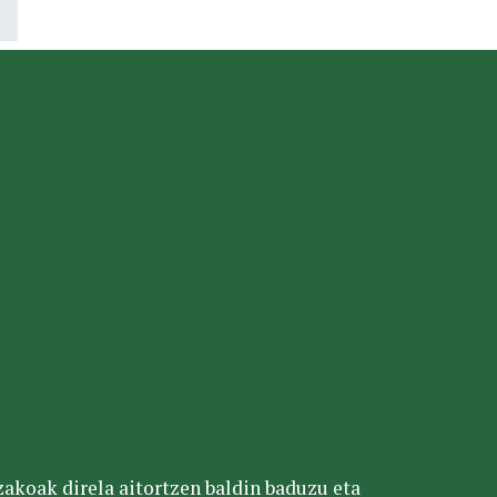
tzakoak direla aitortzen baldin baduzu eta