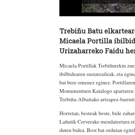
Trebiñu Batu elkartear
Micaela Portilla ibilbi
Urizaharreko Faidu her
Micaela Portillak Trebiñurekin zue
ibilbidearen sustatzaileak, eta egi
bat bere omenez eginez. Portillare
Monumentuen Katalogo apartaren zo
Trebiñu-Albaitako artzapez-barruti
Horretan, besteak beste, bide zahar
Lañutik Cerverako mendateetara eta
duten bidea. Bost bat ordutan egite