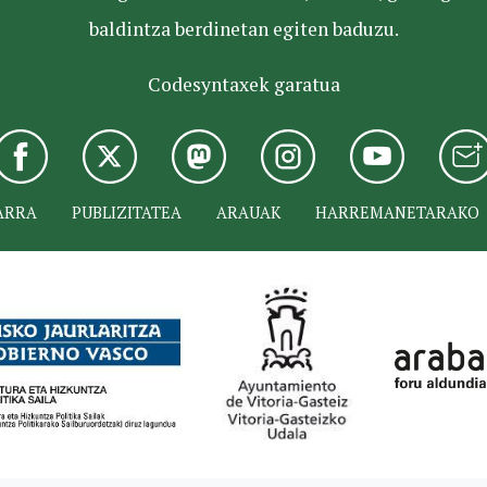
baldintza berdinetan egiten baduzu.
Codesyntaxek garatua
ARRA
PUBLIZITATEA
ARAUAK
HARREMANETARAKO