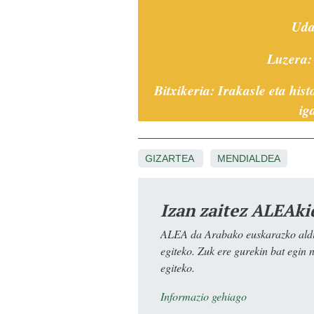
Uda
Luzera: 
Bitxikeria: Irakasle eta his
ig
GIZARTEA
MENDIALDEA
Izan zaitez ALEAki
ALEA da Arabako euskarazko aldiz
egiteko. Zuk ere gurekin bat egin 
egiteko.
Informazio gehiago