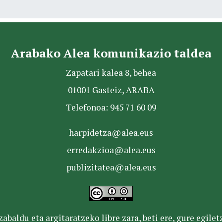
Arabako Alea komunikazio taldea
Zapatari kalea 8, behea
01001 Gasteiz, ARABA
Telefonoa: 945 71 60 09
harpidetza@alea.eus
erredakzioa@alea.eus
publizitatea@alea.eus
baldu eta argitaratzeko libre zara, beti ere, gure egile