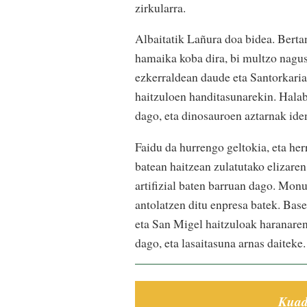
zirkularra.
Albaitatik Lañura doa bidea. Bertan
hamaika koba dira, bi multzo nagus
ezkerraldean daude eta Santorkaria
haitzuloen handitasunarekin. Hala
dago, eta dinosauroen aztarnak iden
Faidu da hurrengo geltokia, eta he
batean haitzean zulatutako elizaren
artifizial baten barruan dago. Monu
antolatzen ditu enpresa batek. Bas
eta San Migel haitzuloak haranaren
dago, eta lasaitasuna arnas daiteke.
Kuad