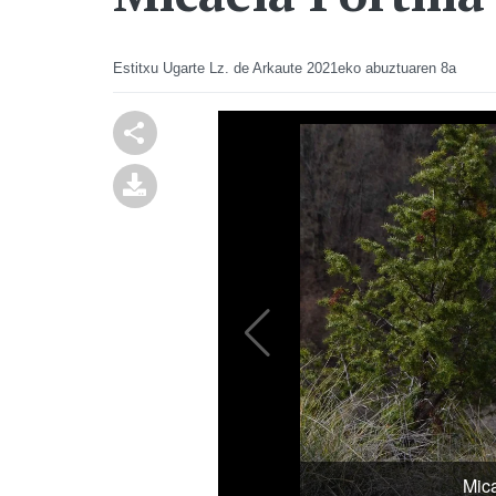
Estitxu Ugarte Lz. de Arkaute
2021eko abuztuaren 8a