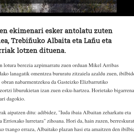
en ekimenari esker antolatu zuten
dea, Trebiñuko Albaita eta Lañu eta
riak lotzen dituena.
n lotura berezia azpimarratu zuen orduan Mikel Arribas
ndako lanagatik omentzea bururatu zitzaiela azaldu zuen, ibilbid
n obran nabarmentzekoa da Gasteizko Elizbarrutiko
rtzi liburukietan izan zuen esku-hartzea. Horietako bigarrena
ari dagokio.
rak aipatzen ditu: adibidez, "Iuda ibaia Albaitan zeharkatu eta
 Errioxako lurretara" zihoana. Hori da, hain zuzen, berreskura
ko txango erraza, Albaitako plazan hasi eta amaitzen den ibilbi