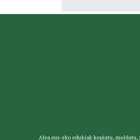
Alea.eus-eko edukiak kopiatu, moldatu, za