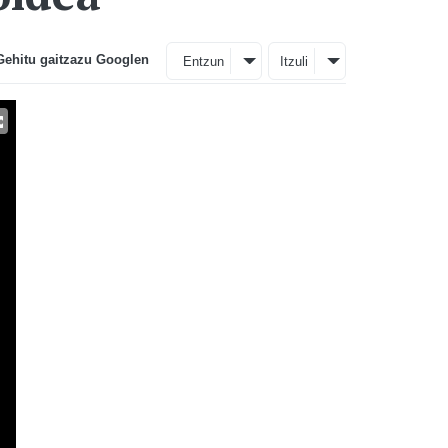
Gehitu gaitzazu Googlen
Entzun
Itzuli