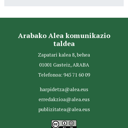
Arabako Alea komunikazio
taldea
Zapatari kalea 8, behea
01001 Gasteiz, ARABA
Telefonoa: 945 71 60 09
harpidetza@alea.eus
erredakzioa@alea.eus
publizitatea@alea.eus