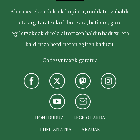
Alea.eus-eko edukiak kopiatu, moldatu, zabaldu
eta argitaratzeko libre zara, beti ere, gure
egiletzakoak direla aitortzen baldin baduzu eta
baldintza berdinetan egiten baduzu.
Codesyntaxek garatua
HONI BURUZ
LEGE OHARRA
PUBLIZITATEA
ARAUAK