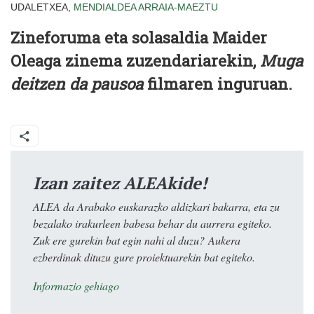
UDALETXEA,
MENDIALDEA
ARRAIA-MAEZTU
Zineforuma eta solasaldia Maider
Oleaga zinema zuzendariarekin,
Muga
deitzen da pausoa
filmaren inguruan.
Izan zaitez ALEAkide!
ALEA da Arabako euskarazko aldizkari bakarra, eta zu
bezalako irakurleen babesa behar du aurrera egiteko.
Zuk ere gurekin bat egin nahi al duzu? Aukera
ezberdinak dituzu gure proiektuarekin bat egiteko.
Informazio gehiago