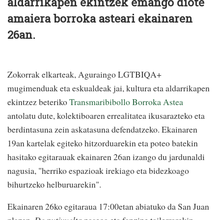
aldarrikapen ekintzek emango diote
amaiera borroka asteari ekainaren
26an.
Zokorrak elkarteak, Aguraingo LGTBIQA+
mugimenduak eta eskualdeak jai, kultura eta aldarrikapen
ekintzez beteriko
Transmaribibollo Borroka Astea
antolatu dute, kolektiboaren errealitatea ikusarazteko eta
berdintasuna zein askatasuna defendatzeko. Ekainaren
19an kartelak egiteko hitzorduarekin eta poteo batekin
hasitako egitarauak ekainaren 26an izango du jardunaldi
nagusia, "herriko espazioak irekiago eta bidezkoago
bihurtzeko helburuarekin".
Ekainaren 26ko egitaraua 17:00etan abiatuko da San Juan