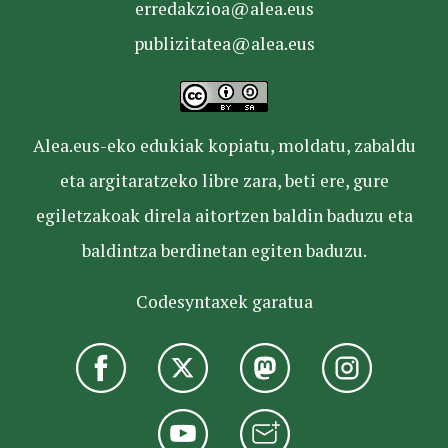
erredakzioa@alea.eus
publizitatea@alea.eus
Alea.eus-eko edukiak kopiatu, moldatu, zabaldu
eta argitaratzeko libre zara, beti ere, gure
egiletzakoak direla aitortzen baldin baduzu eta
baldintza berdinetan egiten baduzu.
Codesyntaxek garatua