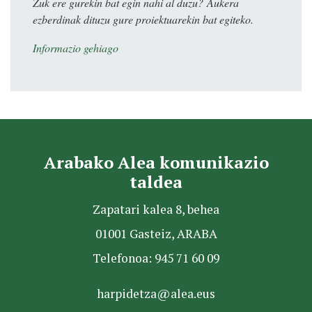
Zuk ere gurekin bat egin nahi al duzu? Aukera
ezberdinak dituzu gure proiektuarekin bat egiteko.
Informazio gehiago
Arabako Alea komunikazio
taldea
Zapatari kalea 8, behea
01001 Gasteiz, ARABA
Telefonoa: 945 71 60 09
harpidetza@alea.eus