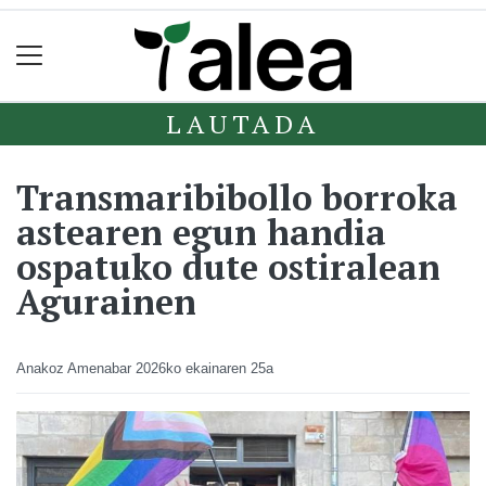
LAUTADA
Transmaribibollo borroka
astearen egun handia
ospatuko dute ostiralean
Agurainen
Anakoz Amenabar
2026ko ekainaren 25a