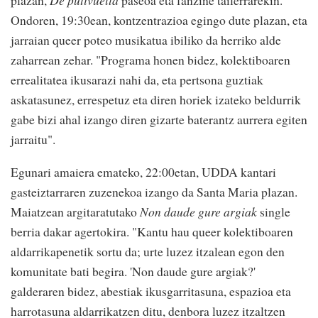
plazan,
De putivuelta
paseoa eta fanzine tailerrarekin.
Ondoren, 19:30ean, kontzentrazioa egingo dute plazan, eta
jarraian queer poteo musikatua ibiliko da herriko alde
zaharrean zehar. "Programa honen bidez, kolektiboaren
errealitatea ikusarazi nahi da, eta pertsona guztiak
askatasunez, errespetuz eta diren horiek izateko beldurrik
gabe bizi ahal izango diren gizarte baterantz aurrera egiten
jarraitu".
Egunari amaiera emateko, 22:00etan, UDDA kantari
gasteiztarraren zuzenekoa izango da Santa Maria plazan.
Maiatzean argitaratutako
Non daude gure argiak
single
berria dakar agertokira. "
Kantu hau
queer kolektiboaren
aldarrikapenetik sortu da; urte luzez itzalean egon den
komunitate bati begira. 'Non daude gure argiak?'
galderaren bidez, abestiak ikusgarritasuna, espazioa eta
harrotasuna aldarrikatzen ditu, denbora luzez itzaltzen