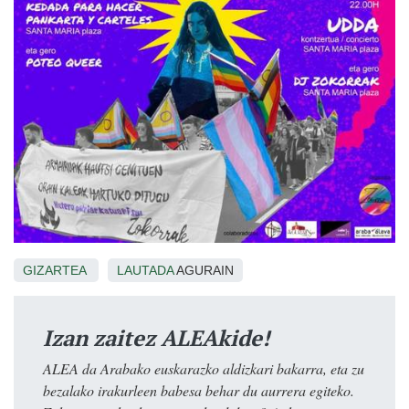
GIZARTEA
LAUTADA
AGURAIN
Izan zaitez ALEAkide!
ALEA da Arabako euskarazko aldizkari bakarra, eta zu
bezalako irakurleen babesa behar du aurrera egiteko.