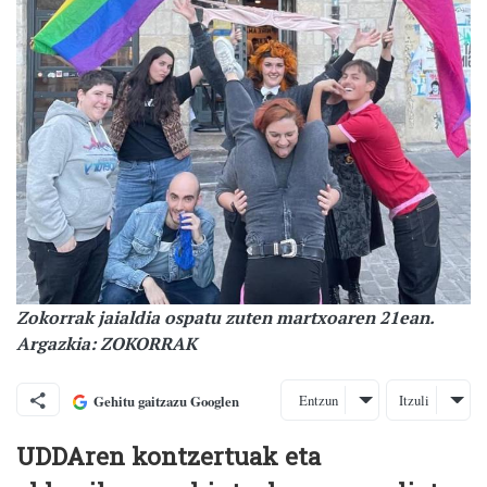
Zokorrak jaialdia ospatu zuten martxoaren 21ean.
Argazkia: ZOKORRAK
Entzun
Itzuli
Gehitu gaitzazu Googlen
UDDAren kontzertuak eta