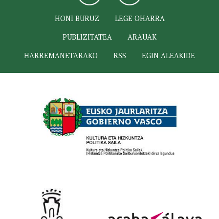
HONI BURUZ
LEGE OHARRA
PUBLIZITATEA
ARAUAK
HARREMANETARAKO
RSS
EGIN ALEAKIDE