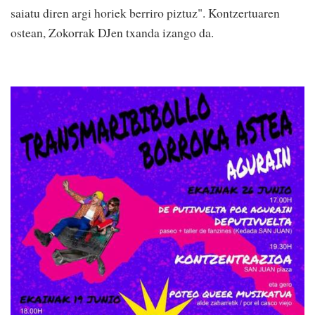
saiatu diren argi horiek berriro piztuz". Kontzertuaren
ostean, Zokorrak DJen txanda izango da.