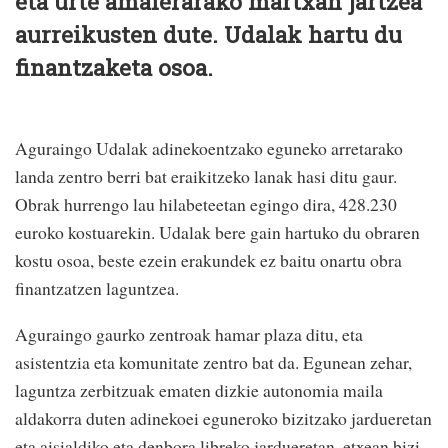
eta urte amaierarako martxan jartzea
aurreikusten dute. Udalak hartu du
finantzaketa osoa.
Aguraingo Udalak adinekoentzako eguneko arretarako
landa zentro berri bat eraikitzeko lanak hasi ditu gaur.
Obrak hurrengo lau hilabeteetan egingo dira, 428.230
euroko kostuarekin. Udalak bere gain hartuko du obraren
kostu osoa, beste ezein erakundek ez baitu onartu obra
finantzatzen laguntzea.
Aguraingo gaurko zentroak hamar plaza ditu, eta
asistentzia eta komunitate zentro bat da. Egunean zehar,
laguntza zerbitzuak ematen dizkie autonomia maila
aldakorra duten adinekoei eguneroko bizitzako jardueretan
eta aisialdiko eta denbora libreko jardueretan, etxean bizi