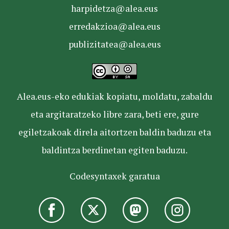
harpidetza@alea.eus
erredakzioa@alea.eus
publizitatea@alea.eus
Alea.eus-eko edukiak kopiatu, moldatu, zabaldu
eta argitaratzeko libre zara, beti ere, gure
egiletzakoak direla aitortzen baldin baduzu eta
baldintza berdinetan egiten baduzu.
Codesyntaxek garatua