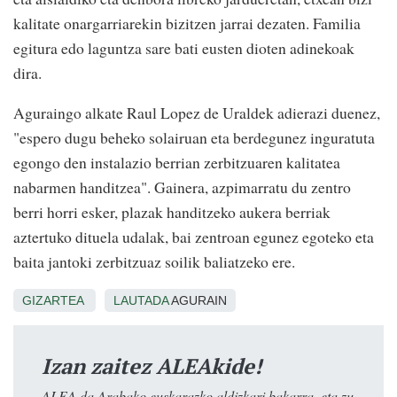
kalitate onargarriarekin bizitzen jarrai dezaten. Familia
egitura edo laguntza sare bati eusten dioten adinekoak
dira.
Aguraingo alkate Raul Lopez de Uraldek adierazi duenez,
"espero dugu beheko solairuan eta berdegunez inguratuta
egongo den instalazio berrian zerbitzuaren kalitatea
nabarmen handitzea". Gainera, azpimarratu du zentro
berri horri esker, plazak handitzeko aukera berriak
aztertuko dituela udalak, bai zentroan egunez egoteko eta
baita jantoki zerbitzuaz soilik baliatzeko ere.
GIZARTEA
LAUTADA
AGURAIN
Izan zaitez ALEAkide!
ALEA da Arabako euskarazko aldizkari bakarra, eta zu