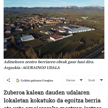
Adinekoen zentro berriaren obrak gaur hasi dira.
Argazkia: AGURAINGO UDALA
Entzun
Itzuli
Gehitu gaitzazu Googlen
Zuberoa kalean dauden udalaren
lokaletan kokatuko da egoitza berria