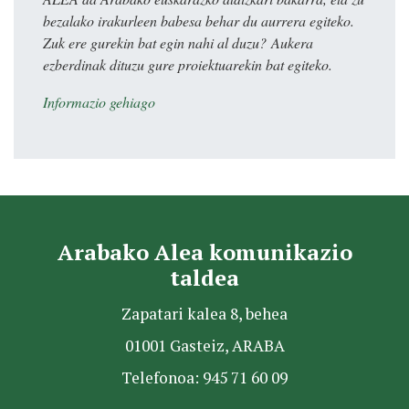
bezalako irakurleen babesa behar du aurrera egiteko.
Zuk ere gurekin bat egin nahi al duzu? Aukera
ezberdinak dituzu gure proiektuarekin bat egiteko.
Informazio gehiago
Arabako Alea komunikazio
taldea
Zapatari kalea 8, behea
01001 Gasteiz, ARABA
Telefonoa: 945 71 60 09