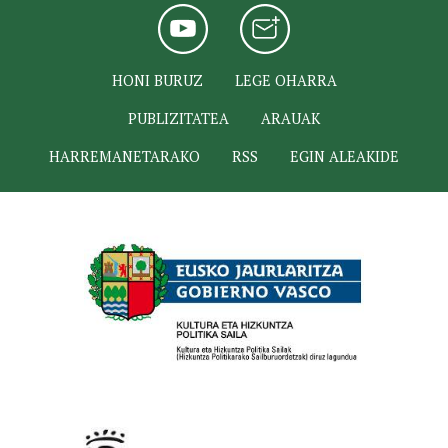
HONI BURUZ
LEGE OHARRA
PUBLIZITATEA
ARAUAK
HARREMANETARAKO
RSS
EGIN ALEAKIDE