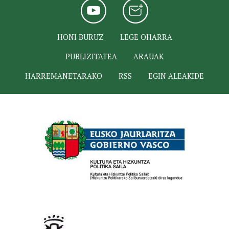
HONI BURUZ
LEGE OHARRA
PUBLIZITATEA
ARAUAK
HARREMANETARAKO
RSS
EGIN ALEAKIDE