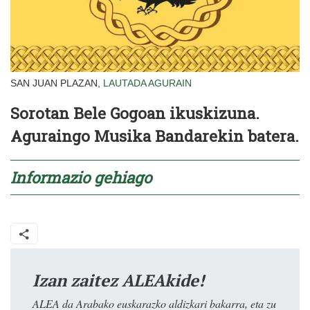
SAN JUAN PLAZAN,
LAUTADA
AGURAIN
Sorotan Bele Gogoan ikuskizuna.
Aguraingo Musika Bandarekin batera.
Informazio gehiago
Izan zaitez ALEAkide!
ALEA da Arabako euskarazko aldizkari bakarra, eta zu