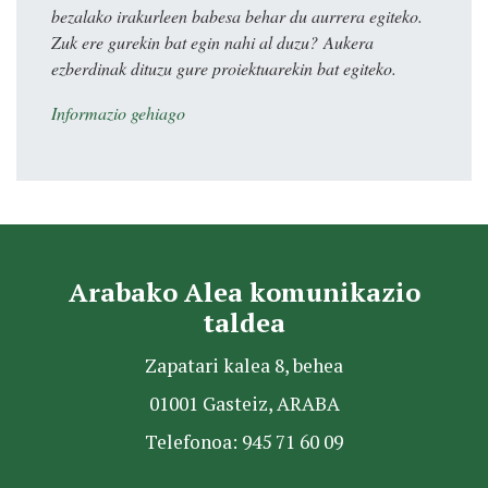
bezalako irakurleen babesa behar du aurrera egiteko.
Zuk ere gurekin bat egin nahi al duzu? Aukera
ezberdinak dituzu gure proiektuarekin bat egiteko.
Informazio gehiago
Arabako Alea komunikazio
taldea
Zapatari kalea 8, behea
01001 Gasteiz, ARABA
Telefonoa: 945 71 60 09