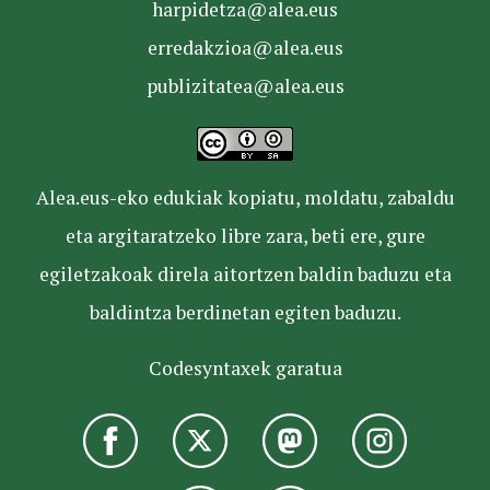
harpidetza@alea.eus
erredakzioa@alea.eus
publizitatea@alea.eus
Alea.eus-eko edukiak kopiatu, moldatu, zabaldu
eta argitaratzeko libre zara, beti ere, gure
egiletzakoak direla aitortzen baldin baduzu eta
baldintza berdinetan egiten baduzu.
Codesyntaxek garatua