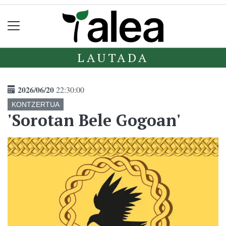
LAUTADA
2026/06/20
22:30:00
KONTZERTUA
'Sorotan Bele Gogoan'