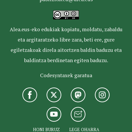
Alea.eus-eko edukiak kopiatu, moldatu, zabaldu
eta argitaratzeko libre zara, beti ere, gure
egiletzakoak direla aitortzen baldin baduzu eta
baldintza berdinetan egiten baduzu.
Codesyntaxek garatua
HONI BURUZ
LEGE OHARRA