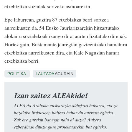
etxebizitza sozialak sortzeko asmoarekin.
Epe laburrean, guztira 87 etxebizitza berri sortzea
aurreikusten da. 54 Eusko Jaurlaritzarekin hitzartutako
alokairu sozialekoak izango dira, aurten lizitatuko direnak.
Horiez gain, Bustamante jauregian gazteentzako hamahiru
etxebizitza aurreikusten dira, eta Kale Nagusian hamar
etxebizitza berri.
POLITIKA
LAUTADA
AGURAIN
Izan zaitez ALEAkide!
ALEA da Arabako euskarazko aldizkari bakarra, eta zu
bezalako irakurleen babesa behar du aurrera egiteko.
Zuk ere gurekin bat egin nahi al duzu? Aukera
ezberdinak dituzu gure proiektuarekin bat egiteko.