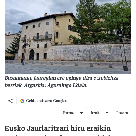
Bustamante jauregian ere egingo dira etxebizitza
berriak. Argazkia: Aguraingo Udala.
Gehitu gaitzazu Googlen
Entzun
Itzuli
Erraztu
Eusko Jaurlaritzari hiru eraikin