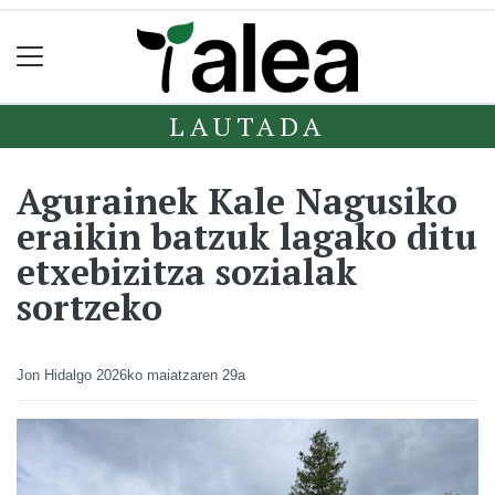
LAUTADA
Agurainek Kale Nagusiko
eraikin batzuk lagako ditu
etxebizitza sozialak
sortzeko
Jon Hidalgo
2026ko maiatzaren 29a