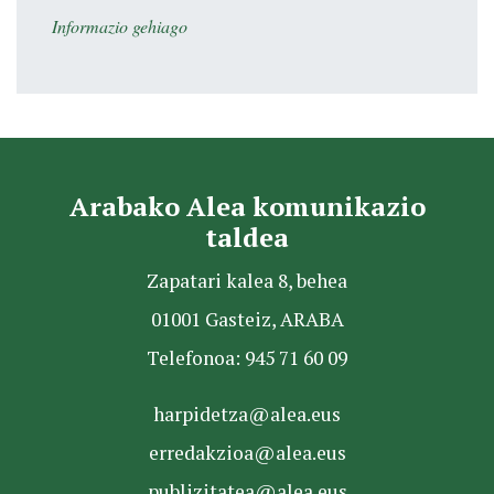
Informazio gehiago
Arabako Alea komunikazio
taldea
Zapatari kalea 8, behea
01001 Gasteiz, ARABA
Telefonoa: 945 71 60 09
harpidetza@alea.eus
erredakzioa@alea.eus
publizitatea@alea.eus