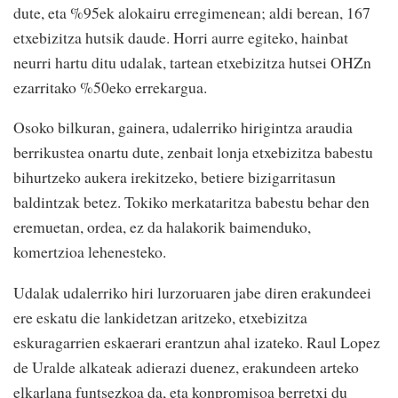
dute, eta %95ek alokairu erregimenean; aldi berean, 167
etxebizitza hutsik daude. Horri aurre egiteko, hainbat
neurri hartu ditu udalak, tartean etxebizitza hutsei OHZn
ezarritako %50eko errekargua.
Osoko bilkuran, gainera, udalerriko hirigintza araudia
berrikustea onartu dute, zenbait lonja etxebizitza babestu
bihurtzeko aukera irekitzeko, betiere bizigarritasun
baldintzak betez. Tokiko merkataritza babestu behar den
eremuetan, ordea, ez da halakorik baimenduko,
komertzioa lehenesteko.
Udalak udalerriko hiri lurzoruaren jabe diren erakundeei
ere eskatu die lankidetzan aritzeko, etxebizitza
eskuragarrien eskaerari erantzun ahal izateko. Raul Lopez
de Uralde alkateak adierazi duenez, erakundeen arteko
elkarlana funtsezkoa da, eta konpromisoa berretxi du