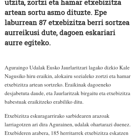
utzita, zortzi eta hamar etxebizitza
artean sortu asmo dituzte. Epe
laburrean 87 etxebizitza berri sortzea
aurreikusi dute, dagoen eskariari
aurre egiteko.
Aguraingo Udalak Eusko Jaurlaritzari lagako dizkio Kale
Nagusiko hiru eraikin, alokairu sozialeko zortzi eta hamar
etxebizitza artean sortzeko. Eraikinak dagoeneko
desjabetuta daude, eta Jaurlaritzak birgaitu eta etxebizitza
babestuak eraikitzeko erabiliko ditu.
Etxebizitza eskuragarrirako sarbidearen arazoak
larriagotzen ari dira Agurainen, udalak ohartarazi duenez.
Etxebideren arabera, 185 herritarrek etxebizitza eskatzen