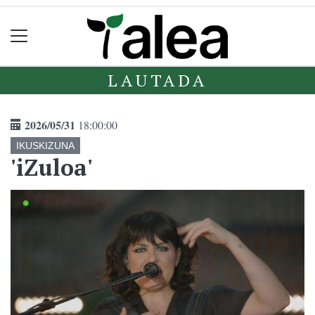
LAUTADA
2026/05/31
18:00:00
IKUSKIZUNA
'iZuloa'