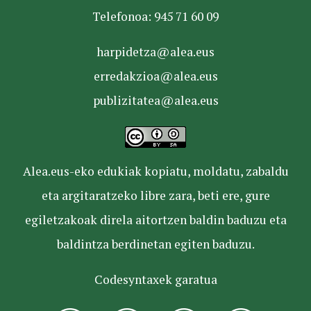
Telefonoa: 945 71 60 09
harpidetza@alea.eus
erredakzioa@alea.eus
publizitatea@alea.eus
Alea.eus-eko edukiak kopiatu, moldatu, zabaldu
eta argitaratzeko libre zara, beti ere, gure
egiletzakoak direla aitortzen baldin baduzu eta
baldintza berdinetan egiten baduzu.
Codesyntaxek garatua