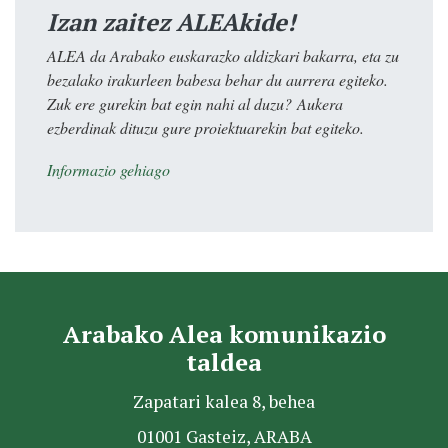
Izan zaitez ALEAkide!
ALEA da Arabako euskarazko aldizkari bakarra, eta zu
bezalako irakurleen babesa behar du aurrera egiteko.
Zuk ere gurekin bat egin nahi al duzu? Aukera
ezberdinak dituzu gure proiektuarekin bat egiteko.
Informazio gehiago
Arabako Alea komunikazio
taldea
Zapatari kalea 8, behea
01001 Gasteiz, ARABA