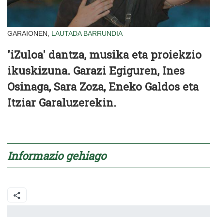
GARAIONEN,
LAUTADA
BARRUNDIA
'iZuloa' dantza, musika eta proiekzio
ikuskizuna. Garazi Egiguren, Ines
Osinaga, Sara Zoza, Eneko Galdos eta
Itziar Garaluzerekin.
Informazio gehiago