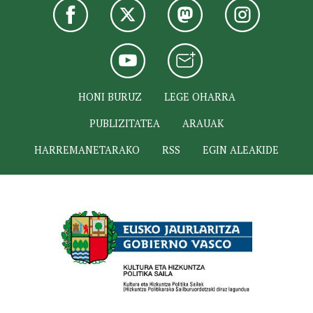
HONI BURUZ
LEGE OHARRA
PUBLIZITATEA
ARAUAK
HARREMANETARAKO
RSS
EGIN ALEAKIDE