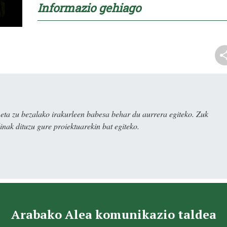
Informazio gehiago
ta zu bezalako irakurleen babesa behar du aurrera egiteko. Zuk
nak dituzu gure proiektuarekin bat egiteko.
Arabako Alea komunikazio taldea