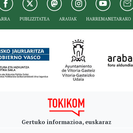
ARRA
PUBLIZITATEA
ARAUAK
HARREMANETARAKO
Gertuko informazioa, euskaraz