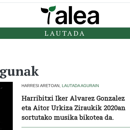
LAUTADA
lagunak
HARRESI ARETOAN,
LAUTADA
AGURAIN
Harribitxi Iker Alvarez Gonzalez
eta Aitor Urkiza Ziraukik 2020an
sortutako musika bikotea da.