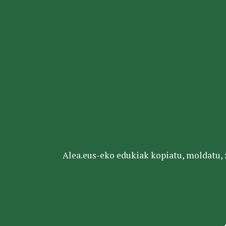
Alea.eus-eko edukiak kopiatu, moldatu, za