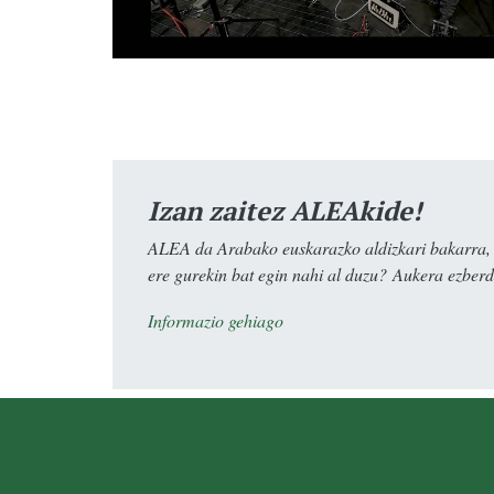
Izan zaitez ALEAkide!
ALEA da Arabako euskarazko aldizkari bakarra, e
ere gurekin bat egin nahi al duzu? Aukera ezberdi
Informazio gehiago