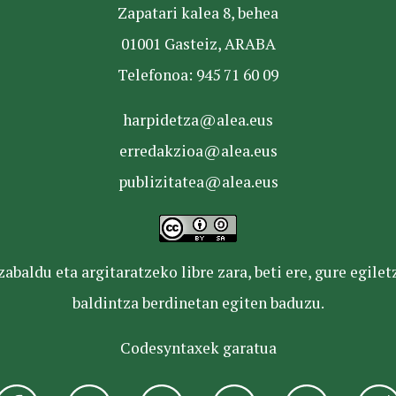
Zapatari kalea 8, behea
01001 Gasteiz, ARABA
Telefonoa: 945 71 60 09
harpidetza@alea.eus
erredakzioa@alea.eus
publizitatea@alea.eus
baldu eta argitaratzeko libre zara, beti ere, gure egile
baldintza berdinetan egiten baduzu.
Codesyntaxek garatua