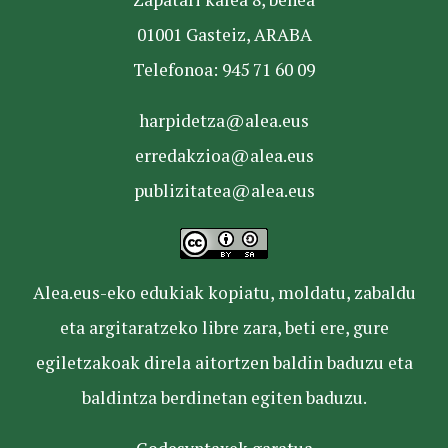
01001 Gasteiz, ARABA
Telefonoa: 945 71 60 09
harpidetza@alea.eus
erredakzioa@alea.eus
publizitatea@alea.eus
Alea.eus-eko edukiak kopiatu, moldatu, zabaldu
eta argitaratzeko libre zara, beti ere, gure
egiletzakoak direla aitortzen baldin baduzu eta
baldintza berdinetan egiten baduzu.