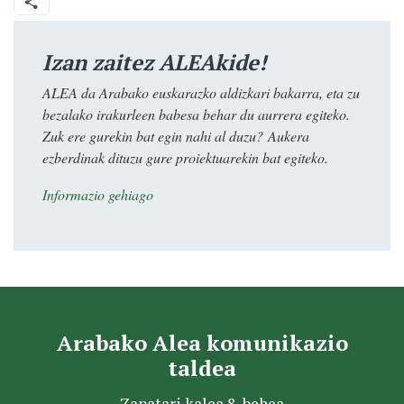
Izan zaitez ALEAkide!
ALEA da Arabako euskarazko aldizkari bakarra, eta zu
bezalako irakurleen babesa behar du aurrera egiteko.
Zuk ere gurekin bat egin nahi al duzu? Aukera
ezberdinak dituzu gure proiektuarekin bat egiteko.
Informazio gehiago
Arabako Alea komunikazio
taldea
Zapatari kalea 8, behea