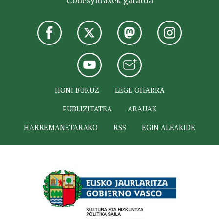
Codesyntaxek garatua
HONI BURUZ
LEGE OHARRA
PUBLIZITATEA
ARAUAK
HARREMANETARAKO
RSS
EGIN ALEAKIDE