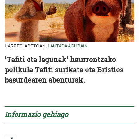
HARRESI ARETOAN,
LAUTADA
AGURAIN
'Tafiti eta lagunak' haurrentzako
pelikula.Tafiti surikata eta Bristles
basurdearen abenturak.
Informazio gehiago